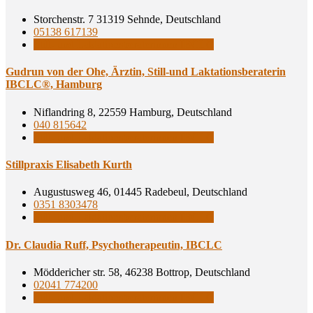
Storchenstr. 7 31319 Sehnde, Deutschland
05138 617139
Still- und Laktationsberaterinnen IBCLC
Gud­run von der Ohe, Ärz­tin, Still-und Lak­ta­ti­ons­be­ra­te­rin
IBCLC®, Hamburg
Niflandring 8, 22559 Hamburg, Deutschland
040 815642
Still- und Laktationsberaterinnen IBCLC
Still­pra­xis Eli­sa­beth Kurth
Augustusweg 46, 01445 Radebeul, Deutschland
0351 8303478
Still- und Laktationsberaterinnen IBCLC
Dr. Clau­dia Ruff, Psy­cho­the­ra­peu­tin, IBCLC
Möddericher str. 58, 46238 Bottrop, Deutschland
02041 774200
Still- und Laktationsberaterinnen IBCLC