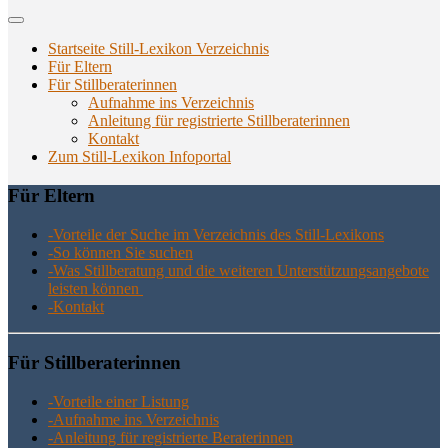
Startseite Still-Lexikon Verzeichnis
Für Eltern
Für Stillberaterinnen
Aufnahme ins Verzeichnis
Anlei­tung für regis­trier­te Stillberaterinnen
Kon­takt
Zum Still-Lexikon Infoportal
Für Eltern
-Vor­tei­le der Suche im Ver­zeich­nis des Still-Lexikons
-So kön­nen Sie suchen
-Was Still­be­ra­tung und die wei­te­ren Unter­stüt­zungs­an­ge­bo­te
leis­ten können
-Kon­takt
Für Still­be­ra­te­rin­nen
-Vor­tei­le einer Listung
-Auf­nah­me ins Verzeichnis
-Anlei­tung für regis­trier­te Beraterinnen