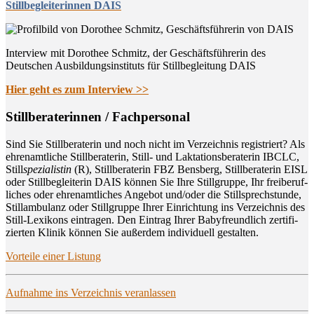
Stillbegleiterinnen DAIS
Interview mit Dorothee Schmitz, der Geschäftsführerin des
Deutschen Ausbildungsinstituts für Stillbegleitung DAIS
Hier geht es zum Interview >>
Still­be­ra­te­rin­nen / Fachpersonal
Sind Sie Still­be­ra­te­rin und noch nicht im Ver­zeich­nis regis­triert? Als
ehren­amt­li­che Still­be­ra­te­rin, Still- und Lak­ta­ti­ons­be­ra­te­rin IBCLC,
Still
spe­zia­lis­tin
(R), Still­be­ra­te­rin FBZ Bens­berg, Still­be­ra­te­rin EISL
oder Still­be­glei­te­rin DAIS kön­nen Sie Ihre Still­grup­pe, Ihr frei­be­ruf­
li­ches oder ehren­amt­li­ches Ange­bot und/oder die Still­sprech­stun­de,
Still­am­bu­lanz oder Still­grup­pe Ihrer Ein­rich­tung ins Ver­zeich­nis des
Still-Lexi­kons ein­tra­gen. Den Ein­trag Ihrer Baby­freund­lich zer­ti­fi­
zier­ten Kli­nik kön­nen Sie außer­dem indi­vi­du­ell gestalten.
Vor­tei­le einer Listung
Auf­nah­me ins Ver­zeich­nis veranlassen