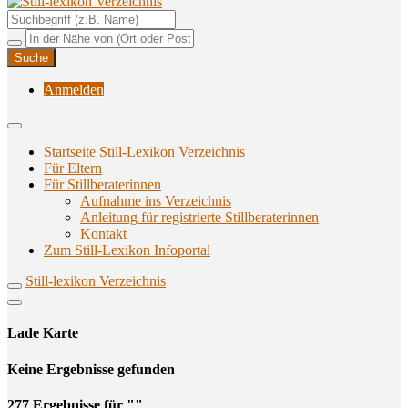
Unterstützungsangebote rund ums Stillen
Still-lexikon Verzeichnis
Anmelden
Startseite Still-Lexikon Verzeichnis
Für Eltern
Für Stillberaterinnen
Aufnahme ins Verzeichnis
Anlei­tung für regis­trier­te Stillberaterinnen
Kon­takt
Zum Still-Lexikon Infoportal
Still-lexikon Verzeichnis
Lade Karte
Кeine Ergebnisse gefunden
277 Ergebnisse für ""