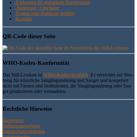
-Ein­log­gen für regis­trier­te Beraterinnen
-Ände­rung / Löschung
-Fra­gen oder Pro­ble­me melden
-Kon­takt
QR-Code die­ser Seite
WHO-Kodex-Kon­for­mi­tät
Das Still-Lexi­kon ist
WHO-Kodex-kon­form
. Es ver­zich­tet auf Wer­
bung für künst­li­che Säug­lings­nah­rung und Sau­ger und koope­riert
nicht mit Fir­men und Insti­tu­tio­nen, die Säug­lings­nah­rung oder Sau­
ger pro­du­zie­ren oder vermarkten.
Recht­li­che Hinweise
Impressum
Haftungsausschluss
Datenschutzerklärung
Urheberrechte