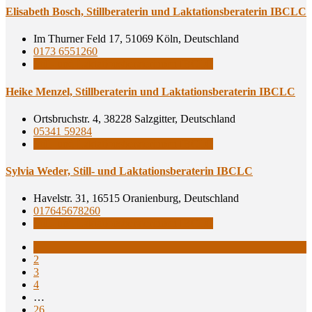
Eli­sa­beth Bosch, Still­be­ra­te­rin und Lak­ta­ti­ons­be­ra­te­rin IBCLC
Im Thurner Feld 17, 51069 Köln, Deutschland
0173 6551260
Still- und Laktationsberaterinnen IBCLC
Hei­ke Men­zel, Still­be­ra­te­rin und Lak­ta­ti­ons­be­ra­te­rin IBCLC
Ortsbruchstr. 4, 38228 Salzgitter, Deutschland
05341 59284
Still- und Laktationsberaterinnen IBCLC
Syl­via Weder, Still- und Lak­ta­ti­ons­be­ra­te­rin IBCLC
Havelstr. 31, 16515 Oranienburg, Deutschland
017645678260
Still- und Laktationsberaterinnen IBCLC
1
2
3
4
…
26