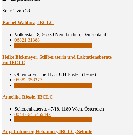
Seite 1 von 28
Bär­bel Wal­du­ra, IBCLC
Volkerstal 18, 66539 Neunkirchen, Deutschland
06821 31388
Still- und Laktationsberaterinnen IBCLC
Hei­ke Bick­mey­er, Still­be­ra­te­rin und Lak­ta­ti­ons­be­ra­te­
rin IBCLC
Ohlenroder Thie 11, 31084 Freden (Leine)
05382 958377
Still- und Laktationsberaterinnen IBCLC
Ange­li­ka Röss­le, IBCLC
Schopenhauerstr. 47/18, 1180 Wien, Österreich
0043 664 5465448
Still- und Laktationsberaterinnen IBCLC
Anja Loh­mei­er, Heb­am­me, IBCLC, Sehnde