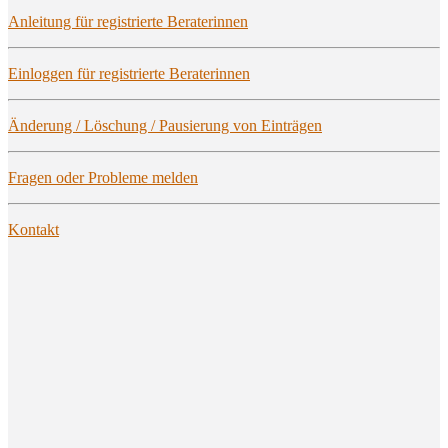
Anlei­tung für regis­trier­te Beraterinnen
Ein­log­gen für regis­trier­te Beraterinnen
Ände­rung / Löschung / Pau­sie­rung von Einträgen
Fra­gen oder Pro­ble­me melden
Kon­takt