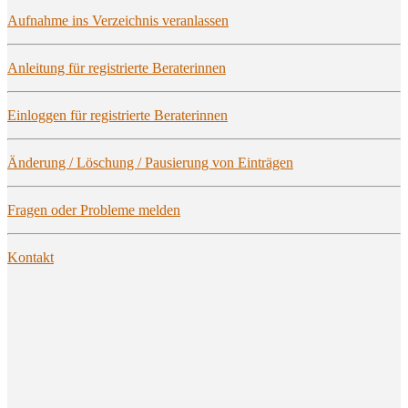
Auf­nah­me ins Ver­zeich­nis veranlassen
Anlei­tung für regis­trier­te Beraterinnen
Ein­log­gen für regis­trier­te Beraterinnen
Ände­rung / Löschung / Pau­sie­rung von Einträgen
Fra­gen oder Pro­ble­me melden
Kon­takt