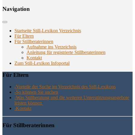
Navi­ga­ti­on
Startseite Still-Lexikon Verzeichnis
Für Eltern
Für Stillberaterinnen
Aufnahme ins Verzeichnis
Anlei­tung für regis­trier­te Stillberaterinnen
Kon­takt
Zum Still-Lexikon Infoportal
Für Eltern
-Vor­tei­le der Suche im Ver­zeich­nis des Still-Lexikons
-So kön­nen Sie suchen
-Was Still­be­ra­tung und die wei­te­ren Unter­stüt­zungs­an­ge­bo­te
leis­ten können
-Kon­takt
Für Still­be­ra­te­rin­nen