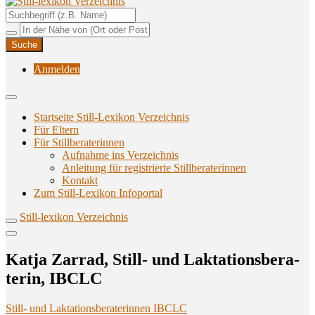
Unterstützungsangebote rund ums Stillen
Still-lexikon Verzeichnis
Anmelden
Startseite Still-Lexikon Verzeichnis
Für Eltern
Für Stillberaterinnen
Aufnahme ins Verzeichnis
Anlei­tung für regis­trier­te Stillberaterinnen
Kon­takt
Zum Still-Lexikon Infoportal
Still-lexikon Verzeichnis
Kat­ja Zar­rad, Still- und Lak­ta­ti­ons­be­ra­
te­rin, IBCLC
Still- und Laktationsberaterinnen IBCLC