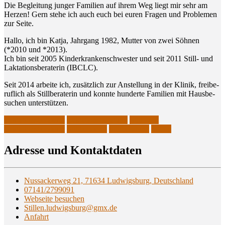
Die Beglei­tung jun­ger Fami­li­en auf ihrem Weg liegt mir sehr am
Her­zen! Gern ste­he ich auch euch bei euren Fra­gen und Pro­ble­men
zur Seite.
Hal­lo, ich bin Kat­ja, Jahr­gang 1982, Mut­ter von zwei Söh­nen
(*2010 und *2013).
Ich bin seit 2005 Kin­der­kran­ken­schwes­ter und seit 2011 Still- und
Lak­ta­ti­ons­be­ra­te­rin (IBCLC).
Seit 2014 arbei­te ich, zusätz­lich zur Anstel­lung in der Kli­nik, frei­be­
ruf­lich als Still­be­ra­te­rin und konn­te hun­der­te Fami­li­en mit Haus­be­
su­chen unterstützen.
Laktationsberaterin
Laktationsberatung
Still- und
Laktationsberaterin
Stillberaterin
Stillberatung
Stillen
Adres­se und Kontaktdaten
Nussackerweg 21, 71634 Ludwigsburg, Deutschland
07141/2799091
Webseite besuchen
Stillen.ludwigsburg@gmx.de
Anfahrt