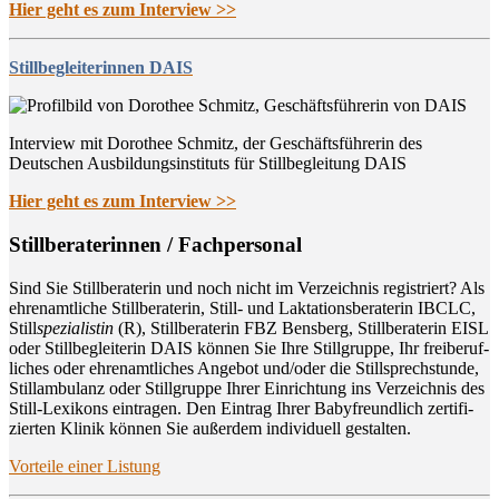
Hier geht es zum Interview >>
Stillbegleiterinnen DAIS
Interview mit Dorothee Schmitz, der Geschäftsführerin des
Deutschen Ausbildungsinstituts für Stillbegleitung DAIS
Hier geht es zum Interview >>
Still­be­ra­te­rin­nen / Fachpersonal
Sind Sie Still­be­ra­te­rin und noch nicht im Ver­zeich­nis regis­triert? Als
ehren­amt­li­che Still­be­ra­te­rin, Still- und Lak­ta­ti­ons­be­ra­te­rin IBCLC,
Still
spe­zia­lis­tin
(R), Still­be­ra­te­rin FBZ Bens­berg, Still­be­ra­te­rin EISL
oder Still­be­glei­te­rin DAIS kön­nen Sie Ihre Still­grup­pe, Ihr frei­be­ruf­
li­ches oder ehren­amt­li­ches Ange­bot und/oder die Still­sprech­stun­de,
Still­am­bu­lanz oder Still­grup­pe Ihrer Ein­rich­tung ins Ver­zeich­nis des
Still-Lexi­kons ein­tra­gen. Den Ein­trag Ihrer Baby­freund­lich zer­ti­fi­
zier­ten Kli­nik kön­nen Sie außer­dem indi­vi­du­ell gestalten.
Vor­tei­le einer Listung