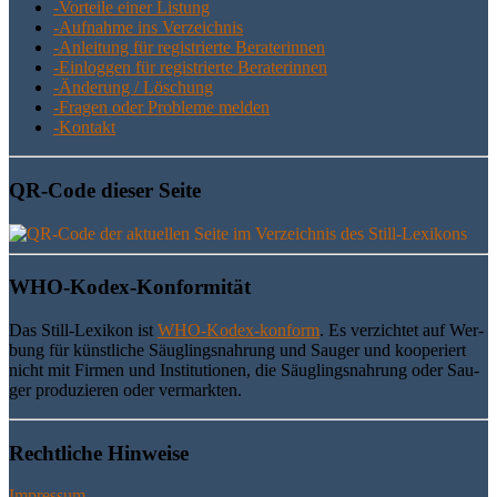
-Vor­tei­le einer Listung
-Auf­nah­me ins Verzeichnis
-Anlei­tung für regis­trier­te Beraterinnen
-Ein­log­gen für regis­trier­te Beraterinnen
-Ände­rung / Löschung
-Fra­gen oder Pro­ble­me melden
-Kon­takt
QR-Code die­ser Seite
WHO-Kodex-Kon­for­mi­tät
Das Still-Lexi­kon ist
WHO-Kodex-kon­form
. Es ver­zich­tet auf Wer­
bung für künst­li­che Säug­lings­nah­rung und Sau­ger und koope­riert
nicht mit Fir­men und Insti­tu­tio­nen, die Säug­lings­nah­rung oder Sau­
ger pro­du­zie­ren oder vermarkten.
Recht­li­che Hinweise
Impressum