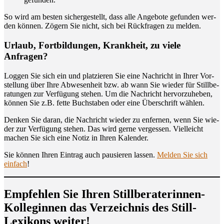
So wird am bes­ten sicher­ge­stellt, dass alle Ange­bo­te gefun­den wer­
den kön­nen. Zögern Sie nicht, sich bei Rück­fra­gen zu melden.
Urlaub, Fort­bil­dun­gen, Krank­heit, zu vie­le
Anfragen?
Log­gen Sie sich ein und plat­zie­ren Sie eine Nach­richt in Ihrer Vor­
stel­lung über Ihre Abwe­sen­heit bzw. ab wann Sie wie­der für Still­be­
ra­tun­gen zur Ver­fü­gung ste­hen. Um die Nach­richt her­vor­zu­he­ben,
kön­nen Sie z.B. fet­te Buch­sta­ben oder eine Über­schrift wählen.
Den­ken Sie dar­an, die Nach­richt wie­der zu enfer­nen, wenn Sie wie­
der zur Ver­fü­gung ste­hen. Das wird ger­ne ver­ges­sen. Viel­leicht
machen Sie sich eine Notiz in Ihren Kalender.
Sie kön­nen Ihren Ein­trag auch pau­sie­ren las­sen.
Mel­den Sie sich
ein­fach
!
Emp­feh­len Sie Ihren Still­be­ra­te­rin­nen-
Kol­le­gin­nen das Ver­zeich­nis des Still-
Lexi­kons weiter!