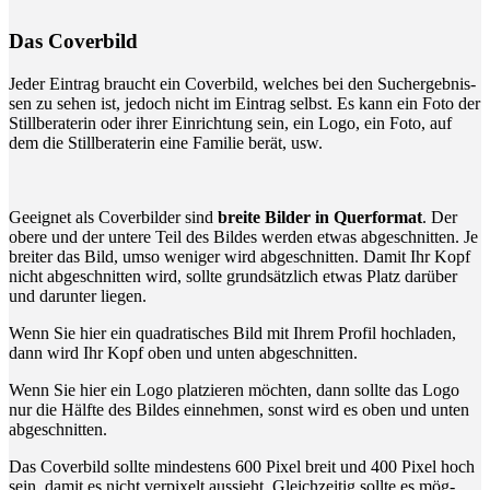
Das Cover­bild
Jeder Ein­trag braucht ein Cover­bild, wel­ches bei den Such­ergeb­nis­
sen zu sehen ist, jedoch nicht im Ein­trag selbst. Es kann ein Foto der
Still­be­ra­te­rin oder ihrer Ein­rich­tung sein, ein Logo, ein Foto, auf
dem die Still­be­ra­te­rin eine Fami­lie berät, usw.
Geeig­net als Cover­bil­der sind
brei­te Bil­der in Quer­for­mat
. Der
obe­re und der unte­re Teil des Bil­des wer­den etwas abge­schnit­ten. Je
brei­ter das Bild, umso weni­ger wird abge­schnit­ten. Damit Ihr Kopf
nicht abge­schnit­ten wird, soll­te grund­sätz­lich etwas Platz dar­über
und dar­un­ter liegen.
Wenn Sie hier ein qua­dra­ti­sches Bild mit Ihrem Pro­fil hoch­la­den,
dann wird Ihr Kopf oben und unten abgeschnitten.
Wenn Sie hier ein Logo plat­zie­ren möch­ten, dann soll­te das Logo
nur die Hälf­te des Bil­des ein­neh­men, sonst wird es oben und unten
abgeschnitten.
Das Cover­bild soll­te min­des­tens 600 Pixel breit und 400 Pixel hoch
sein, damit es nicht ver­pi­xelt aus­sieht. Gleich­zei­tig soll­te es mög­