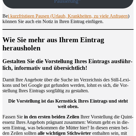
Pausierung”
Be
i kurz­fris­ti­gen Pau­sen (Urlaub, Krank­hei­ten, zu vie­le Anfra­gen
)
kön­nen Sie auch ein Notiz in Ihren Ein­trag einfügen.
Wie Sie mehr aus Ihrem Ein­trag
herausholen
Gestal­ten Sie die Vor­stel­lung Ihres Ein­trags aus­führ­
lich, infor­ma­tiv und übersichtlich!
Damit Ihre Ange­bo­te über die Suche im Ver­zeich­nis des Still-Lexi­
kons und bei Goog­le gut gefun­den wer­den, lohnt es sich, die Vor­
stel­lung Ihres Ein­trags sorg­fäl­tig zu gestalten.
Die Vor­stel­lung ist das Kern­stück Ihres Ein­trags und steht
weit oben.
Fas­sen Sie
in den ers­ten bei­den Zei­len
Ihrer Vor­stel­lung die Quint­
essenz Ihres Ange­bots prä­gnant zusam­men: Wor­um geht es in die­
sem Ein­trag, was bekom­men die Müt­ter hier? In die­sen ers­ten bei­
den Zei­len soll­ten
alle wich­ti­gen Stich­wör­ter
ent­hal­ten sein, mit