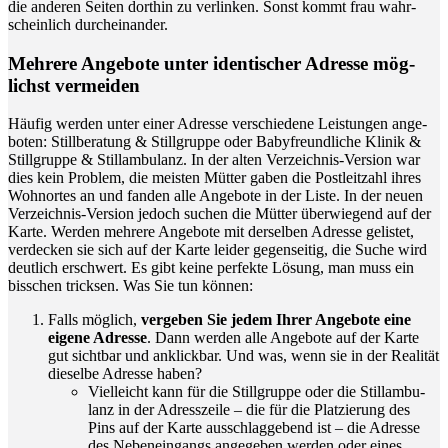
die ande­ren Sei­ten dort­hin zu ver­lin­ken. Sonst kommt frau wahr­
schein­lich durcheinander.
Meh­re­re Ange­bo­te unter iden­ti­scher Adres­se mög­
lichst vermeiden
Häu­fig wer­den unter einer Adres­se ver­schie­de­ne Leis­tun­gen ange­
bo­ten: Still­be­ra­tung & Still­grup­pe oder Baby­freund­li­che Kli­nik &
Still­grup­pe & Still­am­bu­lanz. In der alten Ver­zeich­nis-Ver­si­on war
dies kein Pro­blem, die meis­ten Müt­ter gaben die Post­leit­zahl ihres
Wohn­or­tes an und fan­den alle Ange­bo­te in der Lis­te. In der neu­en
Ver­zeich­nis-Ver­si­on jedoch suchen die Müt­ter über­wie­gend auf der
Kar­te. Wer­den meh­re­re Ange­bo­te mit der­sel­ben Adres­se gelis­tet,
ver­de­cken sie sich auf der Kar­te lei­der gegen­sei­tig, die Suche wird
deut­lich erschwert. Es gibt kei­ne per­fek­te Lösung, man muss ein
biss­chen trick­sen. Was Sie tun können:
Falls mög­lich,
ver­ge­ben Sie jedem Ihrer Ange­bo­te eine
eige­ne Adres­se
. Dann wer­den alle Ange­bo­te auf der Kar­te
gut sicht­bar und anklick­bar. Und was, wenn sie in der Rea­li­tät
die­sel­be Adres­se haben?
Viel­leicht kann für die Still­grup­pe oder die Still­am­bu­
lanz in der Adress­zei­le – die für die Plat­zie­rung des
Pins auf der Kar­te aus­schlag­ge­bend ist – die Adres­se
des Neben­ein­gangs ange­ge­ben wer­den oder eines