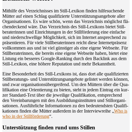
Mit­hil­fe des Ver­zeich­nis­ses im Still-Lexi­kon fin­den hil­fe­su­chen­de
Müt­ter auf einen Schlag qua­li­fi­zier­te Unter­stüt­zungs­an­ge­bo­te aller
Orga­ni­sa­tio­nen. Es wäre schön, wenn das Ver­zeich­nis mög­lichst flä­
chen­de­ckend wäre. Das Ver­zeich­nis des Still-Lexi­kons bie­tet Still­
be­ra­te­rin­nen und Ein­rich­tun­gen in der Still­för­de­rung eine ein­fa­che
und nie­der­schwel­li­ge Mög­lich­keit, sich im Inter­net anspre­chend zu
prä­sen­tie­ren. Für vie­le Still­be­ra­te­rin­nen reicht die­se Inter­net­prä­senz
voll­kom­men aus und ist viel güns­ti­ger als eine eige­ne Web­sei­te. Für
Still­be­ra­te­rin­nen, die bereits eine eige­ne Web­sei­te haben, bie­tet eine
Lis­tung ein bes­se­res Goog­le-Ran­king durch den Back­link aus dem
Still-Lexi­kon, eine höhe­re Repu­ta­ti­on und mehr Bekanntheit.
Eine Beson­der­heit des Still-Lexi­kons ist, dass dort alle qua­li­fi­zier­ten
Still­be­ra­tungs- und Unter­stüt­zungs­an­ge­bo­te gelis­tet wer­den kön­nen,
und zwar orga­ni­sa­ti­ons­über­grei­fend. Um den Müt­tern über die Qua­
li­fi­ka­ti­on eine Ori­en­tie­rung zu bie­ten, steht in jedem Ein­trag ein kur­
zer Stan­dard-Text über die jewei­li­ge Qua­li­fi­ka­ti­on, ent­spre­chend
den Ver­ein­ba­run­gen mit den Aus­bil­dungs­in­sti­tu­ten und Still­or­ga­ni­
sa­tio­nen. Aus­führ­li­che Infor­ma­tio­nen zu den bedeu­tends­ten Qua­li­fi­
ka­tio­nen fin­den die Müt­ter außer­dem in der Inter­view­rei­he „
Who is
who in der Still­för­de­rung
“.
Unter­stüt­zung fin­den rund ums Stillen