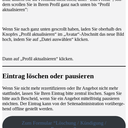
dern scrol­len Sie in Ihrem Pro­fil ganz nach unten bis “Pro­fil
aktualisieren”:
Wenn Sie nach ganz unten gescrollt haben, laden Sie ober­halb des
Knop­fes „Pro­fil aktua­li­sie­ren“ im „Avatar“-Abschnitt das neue Bild
hoch, indem Sie auf „Datei aus­wäh­len“ klicken.
Dann auf „Pro­fil aktua­li­sie­ren“ klicken.
Ein­trag löschen oder pausieren
Wenn Sie nicht mehr rezer­ti­fi­zie­ren oder Ihr Ange­bot nicht mehr
statt­fin­det, las­sen Sie Ihren Ein­trag bit­te zen­tral löschen. Sagen Sie
bit­te auch Bescheid, wenn Sie ein Ange­bot mit­tel­fris­tig pau­sie­ren
möch­ten. Der Ein­trag kann von der Sei­ten­ad­mi­nis­tra­ti­on vor­über­ge­
hend off­line gestellt werden.
Zum For­mu­lar “Löschung / Kün­di­gung /