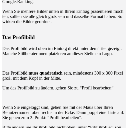
Google-Ranking.
Wenn Sie meh­re­re Bil­der unten in Ihrem Ein­trag prä­sen­tie­ren möch­
ten, soll­ten sie alle gleich groß sein und das­sel­be For­mat haben. So
wir­ken die Bil­der geordnet.
Das Pro­fil­bild
Das Pro­fil­bild wird oben im Ein­trag direkt unter dem Titel gezeigt.
Man­che Still­be­ra­te­rin­nen plat­zie­ren an die­ser Stel­le ein Logo.
Das Pro­fil­bild
muss qua­dra­tisch
sein, min­des­tens 300 x 300 Pixel
groß, mit dem Kopf in der Mitte.
Um das Pro­fil­bild zu ändern, gehen Sie zu “Pro­fil bearbeiten”.
Wenn Sie ein­ge­loggt sind, gehen Sie mit der Maus über Ihren
Benut­zer­na­men oben rechts in der Ecke. Dann poppt eine Lis­te auf.
Sie gehen zum 2. Punkt: “Pro­fil bearbeiten”.
Bit­te ändern Sie Ihr Pro­fil­bild nicht oben, unter “Edit Pro­fi­le”, son­