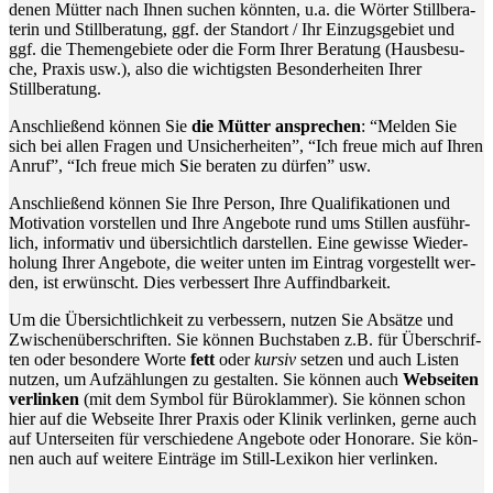
denen Müt­ter nach Ihnen suchen könn­ten, u.a. die Wör­ter Still­be­ra­
te­rin und Still­be­ra­tung, ggf. der Stand­ort / Ihr Ein­zugs­ge­biet und
ggf. die The­men­ge­bie­te oder die Form Ihrer Bera­tung (Haus­be­su­
che, Pra­xis usw.), also die wich­tigs­ten Beson­der­hei­ten Ihrer
Stillberatung.
Anschlie­ßend kön­nen Sie
die Müt­ter anspre­chen
: “Mel­den Sie
sich bei allen Fra­gen und Unsi­cher­hei­ten”, “Ich freue mich auf Ihren
Anruf”, “Ich freue mich Sie bera­ten zu dür­fen” usw.
Anschlie­ßend kön­nen Sie Ihre Per­son, Ihre Qua­li­fi­ka­tio­nen und
Moti­va­ti­on vor­stel­len und Ihre Ange­bo­te rund ums Stil­len aus­führ­
lich, infor­ma­tiv und über­sicht­lich dar­stel­len. Eine gewis­se Wie­der­
ho­lung Ihrer Ange­bo­te, die wei­ter unten im Ein­trag vor­ge­stellt wer­
den, ist erwünscht. Dies ver­bes­sert Ihre Auffindbarkeit.
Um die Über­sicht­lich­keit zu ver­bes­sern, nut­zen Sie Absät­ze und
Zwi­schen­über­schrif­ten. Sie kön­nen Buch­sta­ben z.B. für Über­schrif­
ten oder beson­de­re Wor­te
fett
oder
kur­siv
set­zen und auch Lis­ten
nut­zen, um Auf­zäh­lun­gen zu gestal­ten. Sie kön­nen auch
Web­sei­ten
ver­lin­ken
(mit dem Sym­bol für Büro­klam­mer). Sie kön­nen schon
hier auf die Web­sei­te Ihrer Pra­xis oder Kli­nik ver­lin­ken, ger­ne auch
auf Unter­sei­ten für ver­schie­de­ne Ange­bo­te oder Hono­ra­re. Sie kön­
nen auch auf wei­te­re Ein­trä­ge im Still-Lexi­kon hier verlinken.