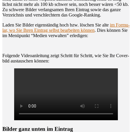
lichst nicht mehr als 100 kb schwer sein, noch bes­ser wären <50 kb.
Zu schwe­re Bil­der ver­lang­sa­men Ihren Ein­trag sowie das gan­ze
Ver­zeich­nis und ver­schlech­tern das Google-Ranking.
Laden Sie Bil­der eigen­stän­dig hoch bzw. löschen Sie alte
im For­mu­
lar, wo Sie Ihren Ein­trag selbst bear­bei­ten kön­nen
. Dies kön­nen Sie
im Menü­punkt “Medi­en ver­wal­ten” erledigen:
Fol­gen­de Video­an­lei­tung zeigt Schritt für Schritt, wie Sie Ihr Cover­
bild aus­tau­schen können:
Bil­der ganz unten im Eintrag