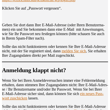
Kli­cken Sie auf „Pass­wort vergessen“.
Geben Sie dort dann Ihre E‑Mail-Adres­se (oder Ihren Benut­zer­na­
men) ein und Sie bekom­men dann eine E‑Mail mit Anwei­sun­gen,
wie Sie Ihr Pass­wort neu fest­le­gen kön­nen (bit­te schau­en Sie auch
in Ihrem Spam-Fil­ter nach).
Soll­te das nicht funk­tio­nie­ren oder ken­nen Sie Ihre E‑Mail-Adres­se
nicht, mit der Sie regis­triert sind, dann
mel­den Sie sich
, Sie erhal­ten
Ihre Zugangs­da­ten direkt per Mail zugeschickt.
Anmel­dung klappt nicht?
Wenn Sie bei Ihren Anmel­de­ver­su­chen immer eine Feh­ler­mel­dung
erhal­ten, dann stim­men Ihre Zugangs­da­ten nicht: Ihre E‑Mail-Adres­
se / Ihr Benut­zer­na­me und/oder Ihr Pass­wort. Wenn Sie bei Ihrer
E‑Mail-Adres­se sicher sind, dann kön­nen Sie sich
ein neu­es Pass­
wort zuschi­cken
lassen.
Soll­te das nicht funk­tio­nie­ren oder ken­nen Sie Ihre E‑Mail-Adres­se