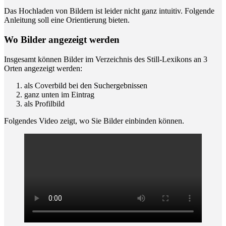
Das Hoch­la­den von Bil­dern ist lei­der nicht ganz intui­tiv. Fol­gen­de
Anlei­tung soll eine Ori­en­tie­rung bieten.
Wo Bil­der ange­zeigt werden
Ins­ge­samt kön­nen Bil­der im Ver­zeich­nis des Still-Lexi­kons an 3
Orten ange­zeigt werden:
als Cover­bild bei den Suchergebnissen
ganz unten im Eintrag
als Pro­fil­bild
Fol­gen­des Video zeigt, wo Sie Bil­der ein­bin­den können.