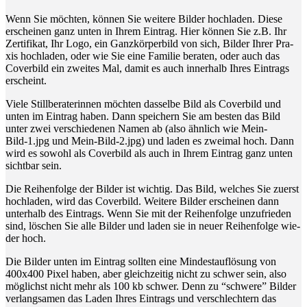
Wenn Sie möch­ten, kön­nen Sie wei­te­re Bil­der hoch­la­den. Die­se
erschei­nen ganz unten in Ihrem Ein­trag. Hier kön­nen Sie z.B. Ihr
Zer­ti­fi­kat, Ihr Logo, ein Ganz­kör­per­bild von sich, Bil­der Ihrer Pra­
xis hoch­la­den, oder wie Sie eine Fami­lie bera­ten, oder auch das
Cover­bild ein zwei­tes Mal, damit es auch inner­halb Ihres Ein­trags
erscheint.
Vie­le Still­be­ra­te­rin­nen möch­ten das­sel­be Bild als Cover­bild und
unten im Ein­trag haben. Dann spei­chern Sie am bes­ten das Bild
unter zwei ver­schie­de­nen Namen ab (also ähn­lich wie Mein-
Bild‑1.jpg und Mein-Bild‑2.jpg) und laden es zwei­mal hoch. Dann
wird es sowohl als Cover­bild als auch in Ihrem Ein­trag ganz unten
sicht­bar sein.
Die Rei­hen­fol­ge der Bil­der ist wich­tig. Das Bild, wel­ches Sie zuerst
hoch­la­den, wird das Cover­bild. Wei­te­re Bil­der erschei­nen dann
unter­halb des Ein­trags. Wenn Sie mit der Rei­hen­fol­ge unzu­frie­den
sind, löschen Sie alle Bil­der und laden sie in neu­er Rei­hen­fol­ge wie­
der hoch.
Die Bil­der unten im Ein­trag soll­ten eine Min­dest­auf­lö­sung von
400x400 Pixel haben, aber gleich­zei­tig nicht zu schwer sein, also
mög­lichst nicht mehr als 100 kb schwer. Denn zu “schwe­re” Bil­der
ver­lang­sa­men das Laden Ihres Ein­trags und ver­schlech­tern das