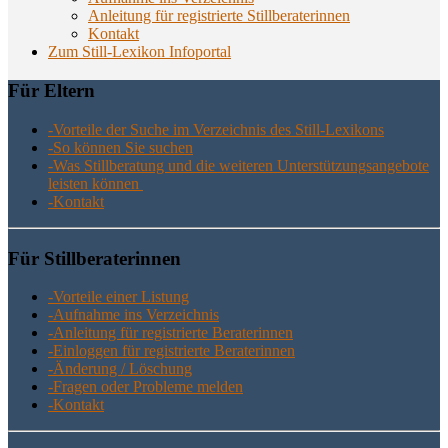
Anlei­tung für regis­trier­te Stillberaterinnen
Kon­takt
Zum Still-Lexikon Infoportal
Für Eltern
-Vor­tei­le der Suche im Ver­zeich­nis des Still-Lexikons
-So kön­nen Sie suchen
-Was Still­be­ra­tung und die wei­te­ren Unter­stüt­zungs­an­ge­bo­te
leis­ten können
-Kon­takt
Für Still­be­ra­te­rin­nen
-Vor­tei­le einer Listung
-Auf­nah­me ins Verzeichnis
-Anlei­tung für regis­trier­te Beraterinnen
-Ein­log­gen für regis­trier­te Beraterinnen
-Ände­rung / Löschung
-Fra­gen oder Pro­ble­me melden
-Kon­takt