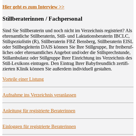
Hier geht es zum Interview >>
Still­be­ra­te­rin­nen / Fachpersonal
Sind Sie Still­be­ra­te­rin und noch nicht im Ver­zeich­nis regis­triert? Als
ehren­amt­li­che Still­be­ra­te­rin, Still- und Lak­ta­ti­ons­be­ra­te­rin IBCLC,
Still
spe­zia­lis­tin
(R), Still­be­ra­te­rin FBZ Bens­berg, Still­be­ra­te­rin EISL
oder Still­be­glei­te­rin DAIS kön­nen Sie Ihre Still­grup­pe, Ihr frei­be­ruf­
li­ches oder ehren­amt­li­ches Ange­bot und/oder die Still­sprech­stun­de,
Still­am­bu­lanz oder Still­grup­pe Ihrer Ein­rich­tung ins Ver­zeich­nis des
Still-Lexi­kons ein­tra­gen. Den Ein­trag Ihrer Baby­freund­lich zer­ti­fi­
zier­ten Kli­nik kön­nen Sie außer­dem indi­vi­du­ell gestalten.
Vor­tei­le einer Listung
Auf­nah­me ins Ver­zeich­nis veranlassen
Anlei­tung für regis­trier­te Beraterinnen
Ein­log­gen für regis­trier­te Beraterinnen