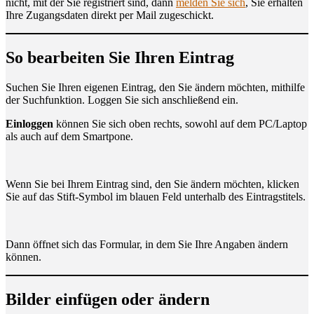
nicht, mit der Sie regis­triert sind, dann
mel­den Sie sich
, Sie erhal­ten
Ihre Zugangs­da­ten direkt per Mail zugeschickt.
So bear­bei­ten Sie Ihren Eintrag
Suchen Sie Ihren eige­nen Ein­trag, den Sie ändern möch­ten, mit­hil­fe
der Such­funk­ti­on. Log­gen Sie sich anschlie­ßend ein.
Ein­log­gen
kön­nen Sie sich oben rechts, sowohl auf dem PC/Laptop
als auch auf dem Smartpone.
Wenn Sie bei Ihrem Ein­trag sind, den Sie ändern möch­ten, kli­cken
Sie auf das Stift-Sym­bol im blau­en Feld unter­halb des Eintragstitels.
Dann öff­net sich das For­mu­lar, in dem Sie Ihre Anga­ben ändern
können.
Bil­der ein­fü­gen oder ändern