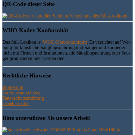
QR-Code die­ser Seite
WHO-Kodex-Kon­for­mi­tät
Das Still-Lexi­kon ist
WHO-Kodex-kon­form
. Es ver­zich­tet auf Wer­
bung für künst­li­che Säug­lings­nah­rung und Sau­ger und koope­riert
nicht mit Fir­men und Insti­tu­tio­nen, die Säug­lings­nah­rung oder Sau­
ger pro­du­zie­ren oder vermarkten.
Recht­li­che Hinweise
Impressum
Haftungsausschluss
Datenschutzerklärung
Urheberrechte
Bit­te unter­stüt­zen Sie unse­re Arbeit!