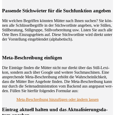
Pas­sen­de Stich­wör­ter für die Such­funk­ti­on angeben
Mit wel­chen Begrif­fen könn­ten Müt­ter nach Ihnen suchen? Sie kön­
nen alle Schlüs­sel­be­grif­fe in der Stich­wort­lis­te ange­ben, wie Stil­len,
Still­be­ra­tung, Still­grup­pe, Still­vor­be­rei­tung usw. Lis­ten Sie auch alle
Orte Ihres Ein­zugs­ge­biets auf. Die­se Stich­wort­lis­te wird direkt unter
der Vor­stel­lung ein­ge­blen­det (alpha­be­tisch).
Meta-Beschrei­bung einfügen
Die Ein­trä­ge fin­den die Müt­ter nicht nur direkt über das Still-Lexi­
kon, son­dern auch über Goog­le und wei­te­re Such­ma­schi­nen. Eine
anspre­chen­de Meta-Beschrei­bung erhöht die Wahr­schein­lich­keit,
dass die Müt­ter Ihre Ange­bo­te fin­den. Die Meta-Beschrei­bung kann
nur durch die Sei­ten­ad­mi­nis­tra­ti­on vom Backend aus ange­passt wer­
den. Fül­len Sie hier­für fol­gen­des For­mu­lar aus:
Meta-Beschrei­bung hin­zu­fü­gen oder ändern lassen
Ein­trag aktu­ell hal­ten und das Aktua­li­sie­rungs­da­