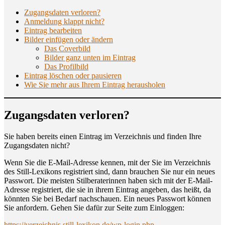
Zugangs­da­ten verloren?
Anmel­dung klappt nicht?
Ein­trag bearbeiten
Bil­der ein­fü­gen oder ändern
Das Cover­bild
Bil­der ganz unten im Eintrag
Das Pro­fil­bild
Ein­trag löschen oder pausieren
Wie Sie mehr aus Ihrem Ein­trag herausholen
Zugangs­da­ten verloren?
Sie haben bereits einen Ein­trag im Ver­zeich­nis und fin­den Ihre
Zugangs­da­ten nicht?
Wenn Sie die E‑Mail-Adres­se ken­nen, mit der Sie im Ver­zeich­nis
des Still-Lexi­kons regis­triert sind, dann brau­chen Sie nur ein neu­es
Pass­wort. Die meis­ten Stil­be­ra­te­rin­nen haben sich mit der E‑Mail-
Adres­se regis­triert, die sie in ihrem Ein­trag ange­ben, das heißt, da
könn­ten Sie bei Bedarf nach­schau­en. Ein neu­es Pass­wort kön­nen
Sie anfor­dern. Gehen Sie dafür zur Sei­te zum Einloggen:
https://verzeichnis.still-lexikon.de/wp-login.php