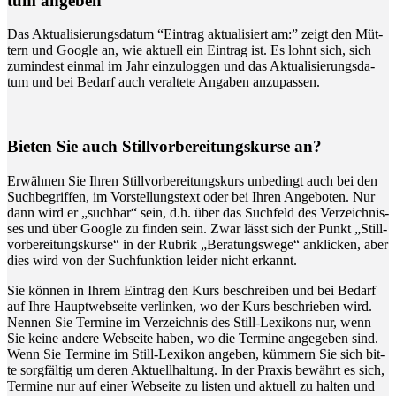
tum angeben
Das Aktua­li­sie­rungs­da­tum “Ein­trag aktua­li­siert am:” zeigt den Müt­
tern und Goog­le an, wie aktu­ell ein Ein­trag ist. Es lohnt sich, sich
zumin­dest ein­mal im Jahr ein­zu­log­gen und das Aktua­li­sie­rungs­da­
tum und bei Bedarf auch ver­al­te­te Anga­ben anzupassen.
Bie­ten Sie auch Still­vor­be­rei­tungs­kur­se an?
Erwäh­nen Sie Ihren Still­vor­be­rei­tungs­kurs unbe­dingt auch bei den
Such­be­grif­fen, im Vor­stel­lungs­text oder bei Ihren Ange­bo­ten. Nur
dann wird er „such­bar“ sein, d.h. über das Such­feld des Ver­zeich­nis­
ses und über Goog­le zu fin­den sein. Zwar lässt sich der Punkt „Still­
vor­be­rei­tungs­kur­se“ in der Rubrik „Bera­tungs­we­ge“ ankli­cken, aber
dies wird von der Such­funk­ti­on lei­der nicht erkannt.
Sie kön­nen in Ihrem Ein­trag den Kurs beschrei­ben und bei Bedarf
auf Ihre Haupt­web­sei­te ver­lin­ken, wo der Kurs beschrie­ben wird.
Nen­nen Sie Ter­mi­ne im Ver­zeich­nis des Still-Lexi­kons nur, wenn
Sie kei­ne ande­re Web­sei­te haben, wo die Ter­mi­ne ange­ge­ben sind.
Wenn Sie Ter­mi­ne im Still-Lexi­kon ange­ben, küm­mern Sie sich bit­
te sorg­fäl­tig um deren Aktu­ell­hal­tung. In der Pra­xis bewährt es sich,
Ter­mi­ne nur auf einer Web­sei­te zu lis­ten und aktu­ell zu hal­ten und