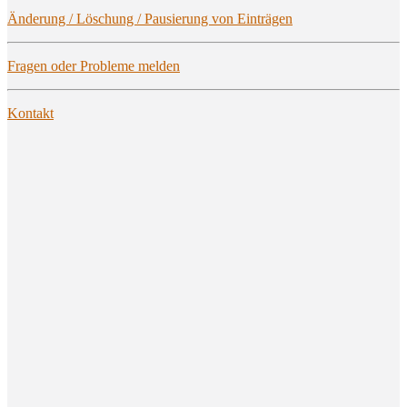
Ände­rung / Löschung / Pau­sie­rung von Einträgen
Fra­gen oder Pro­ble­me melden
Kon­takt