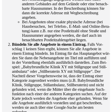
ande­ren Gebäu­des auf dem Gelän­de oder eine benach­
bar­te Haus­num­mer. In der Beschrei­bung kön­nen Sie
dann die kor­rek­te Adres­se mit Weg­be­schrei­bung
angeben.
Bei Ange­bo­ten ohne exak­te phy­si­sche Adres­se (bei
Haus­be­su­chen, bei Telefon‑, E‑Mail- und Online-Bera­
tung) kann z.B. nur eine Post­leit­zahl ohne Stra­ße und
Haus­num­mer ange­ge­ben wer­den, die darf auch im
benach­bar­ten Post­leit­zah­len­ge­biet liegen.
Bün­deln Sie alle Ange­bo­te in einem Ein­trag.
Falls Vor­
schlag 1 kei­nen Sinn ergibt, kön­nen Sie alle Ange­bo­te in
einem Ein­trag bün­deln. Im Ein­trag für das Haupt­an­ge­bot wür­
den Sie dann die Neben­an­ge­bo­te im Titel mit auf­füh­ren und
in der Vor­stel­lung eben­falls aus­führ­lich dar­stel­len. Zum Bei­
spiel: „Baby­freund­li­che Kli­nik XY mit Still­grup­pe und Still­
am­bu­lanz“ oder „Still­be­ra­te­rin XY mit Still­grup­pe“. Der
Nach­teil die­ser Vor­ge­hens­wei­se ist, dass der Ein­trag einer
Kate­go­rie zuge­ord­net wer­den muss (z.B. Baby­freund­li­che
Kli­nik, Still­grup­pe, Still­am­bu­lanz, Still­be­ra­te­rin) und nicht
gefun­den wird, wenn die Müt­ter über die ein­ge­bau­te Such­
funk­ti­on nach einer der ande­ren Kate­go­rien suchen. Auf der
Kar­te jedoch wer­den die Ange­bo­te eher gefun­den. Wenn Sie
alle Ange­bo­te aus­führ­lich vor­stel­len und gut beschrei­ben,
wer­den sie auch über eine Goog­le-Suche am bes­ten
gefunden.