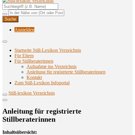
Unterstützungsangebote rund ums Stillen
Still-lexikon Verzeichnis
Anmelden
Startseite Still-Lexikon Verzeichnis
Für Eltern
Für Stillberaterinnen
Aufnahme ins Verzeichnis
Anlei­tung für regis­trier­te Stillberaterinnen
Kon­takt
Zum Still-Lexikon Infoportal
Still-lexikon Verzeichnis
Anlei­tung für regis­trier­te
Stillberaterinnen
Inhalts­über­sicht: