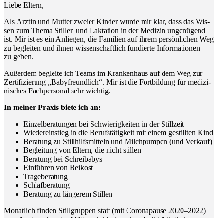
Lie­be Eltern,
Als Ärz­tin und Mut­ter zwei­er Kin­der wur­de mir klar, dass das Wis­
sen zum The­ma Stil­len und Lak­ta­ti­on in der Medi­zin unge­nü­gend
ist. Mir ist es ein Anlie­gen, die Fami­li­en auf ihrem per­sön­li­chen Weg
zu beglei­ten und ihnen wis­sen­schaft­lich fun­dier­te Infor­ma­tio­nen
zu geben.
Außer­dem beglei­te ich Teams im Kran­ken­haus auf dem Weg zur
Zer­ti­fi­zie­rung „Baby­freund­lich“. Mir ist die Fort­bil­dung für medi­zi­
ni­sches Fach­per­so­nal sehr wichtig.
In mei­ner Pra­xis bie­te ich an:
Ein­zel­be­ra­tun­gen bei Schwie­rig­kei­ten in der Stillzeit
Wie­der­ein­stieg in die Berufs­tä­tig­keit mit einem gestill­ten Kind
Bera­tung zu Still­hilfs­mit­teln und Milch­pum­pen (und Verkauf)
Beglei­tung von Eltern, die nicht stillen
Bera­tung bei Schreibabys
Ein­füh­ren von Beikost
Tra­ge­be­ra­tung
Schlaf­be­ra­tung
Bera­tung zu län­ge­rem Stillen
Monat­lich fin­den Still­grup­pen statt (mit Coro­na­pau­se 2020–2022)