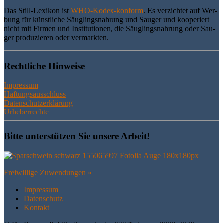
Das Still-Lexi­kon ist
WHO-Kodex-kon­form
. Es ver­zich­tet auf Wer­
bung für künst­li­che Säug­lings­nah­rung und Sau­ger und koope­riert
nicht mit Fir­men und Insti­tu­tio­nen, die Säug­lings­nah­rung oder Sau­
ger pro­du­zie­ren oder vermarkten.
Recht­li­che Hinweise
Impressum
Haftungsausschluss
Datenschutzerklärung
Urheberrechte
Bit­te unter­stüt­zen Sie unse­re Arbeit!
Frei­wil­li­ge Zuwendungen »
Impres­sum
Daten­schutz
Kon­takt