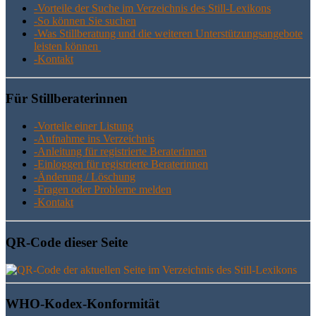
-Vor­tei­le der Suche im Ver­zeich­nis des Still-Lexikons
-So kön­nen Sie suchen
-Was Still­be­ra­tung und die wei­te­ren Unter­stüt­zungs­an­ge­bo­te
leis­ten können
-Kon­takt
Für Still­be­ra­te­rin­nen
-Vor­tei­le einer Listung
-Auf­nah­me ins Verzeichnis
-Anlei­tung für regis­trier­te Beraterinnen
-Ein­log­gen für regis­trier­te Beraterinnen
-Ände­rung / Löschung
-Fra­gen oder Pro­ble­me melden
-Kon­takt
QR-Code die­ser Seite
WHO-Kodex-Kon­for­mi­tät