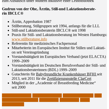
zum Aus­tausch unter Müt­tern inklu­si­ve einer Leihbibliothek
Gud­run von der Ohe, Ärz­tin, Still-und Lak­ta­ti­ons­be­ra­te­
rin IBCLC®
Ärz­tin, Appro­ba­ti­on 1987
Still­be­ra­tung, Still­grup­pen seit 1994, anfangs für die LLL
Still-und Lak­ta­ti­ons­be­ra­te­rin IBCLC® seit 1998
Pra­xis für Still- und Lak­ta­ti­ons­be­ra­tung im Wes­ten Ham­burgs:
www.stillberatung.info
Refe­ren­tin für medi­zi­ni­sches Fachpersonal
Mit­ar­bei­te­rin im Euro­päi­schen Insti­tut für Stil­len und Lak­ta­ti­
on seit Vereinsgründung
Vor­stands­tä­tig­keit im Euro­päi­schen Ver­band (jetzt ELACTA)
1999–2009
Vor­stands­tä­tig­keit im Deut­schen Berufs­ver­band der Still- und
Lak­ta­ti­ons­be­ra­te­rin­nen (BDL) 1999–2009
Gut­ach­te­rin für
Baby­freund­li­che Kran­ken­häu­ser BFHI
seit
2013, seit 2011 für die
Zer­ti­fi­zie­rungs­stel­le ClarCert
Mit­glied in der „Aca­de­mie of Breast­fee­ding Medi­ci­ne“
seit 2000
Laktationsberaterin
Laktationsberatung
Schreibabyberatung
Still-
und Laktationsberaterin
Stillberaterin
Stillberatung
Stillen
Trageberatung