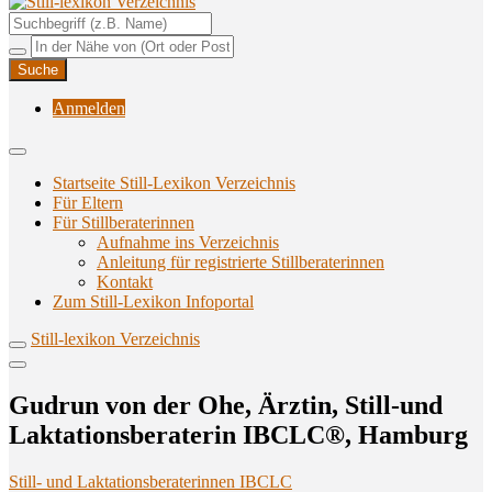
Unterstützungsangebote rund ums Stillen
Still-lexikon Verzeichnis
Anmelden
Startseite Still-Lexikon Verzeichnis
Für Eltern
Für Stillberaterinnen
Aufnahme ins Verzeichnis
Anlei­tung für regis­trier­te Stillberaterinnen
Kon­takt
Zum Still-Lexikon Infoportal
Still-lexikon Verzeichnis
Gud­run von der Ohe, Ärz­tin, Still-und
Lak­ta­ti­ons­be­ra­te­rin IBCLC®, Hamburg
Still- und Laktationsberaterinnen IBCLC