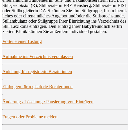
ehren­amt­li­che Still­be­ra­te­rin, Still- und Lak­ta­ti­ons­be­ra­te­rin IBCLC,
Still
spe­zia­lis­tin
(R), Still­be­ra­te­rin FBZ Bens­berg, Still­be­ra­te­rin EISL
oder Still­be­glei­te­rin DAIS kön­nen Sie Ihre Still­grup­pe, Ihr frei­be­ruf­
li­ches oder ehren­amt­li­ches Ange­bot und/oder die Still­sprech­stun­de,
Still­am­bu­lanz oder Still­grup­pe Ihrer Ein­rich­tung ins Ver­zeich­nis des
Still-Lexi­kons ein­tra­gen. Den Ein­trag Ihrer Baby­freund­lich zer­ti­fi­
zier­ten Kli­nik kön­nen Sie außer­dem indi­vi­du­ell gestalten.
Vor­tei­le einer Listung
Auf­nah­me ins Ver­zeich­nis veranlassen
Anlei­tung für regis­trier­te Beraterinnen
Ein­log­gen für regis­trier­te Beraterinnen
Ände­rung / Löschung / Pau­sie­rung von Einträgen
Fra­gen oder Pro­ble­me melden