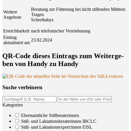
Beratung zur Fütterung bei nicht stillenden Müttern
Weitere
Tragen
Angebote
Schreibabys
Erreichbarkeit
nach telefonischer Vereinbarung
Eintrag
23.02.2024
aktualisiert am
QR-Code die­ses Ein­trags zum Wei­ter­ge­
ben von Han­dy zu Handy
Suche ver­fei­nern
Kategorien
Ehrenamtliche Stillberaterinnen
Still- und Laktationsberaterinnen IBCLC
Still- und Laktationsexpert:innen EISL