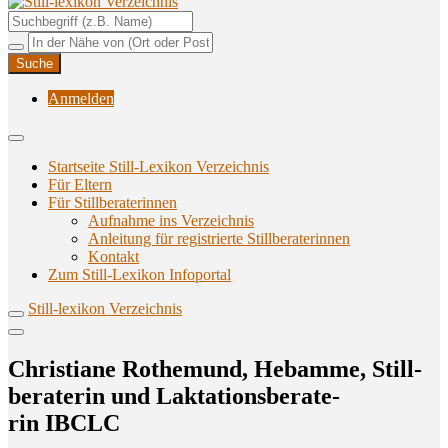
Unterstützungsangebote rund ums Stillen
Still-lexikon Verzeichnis
Anmelden
Startseite Still-Lexikon Verzeichnis
Für Eltern
Für Stillberaterinnen
Aufnahme ins Verzeichnis
Anlei­tung für regis­trier­te Stillberaterinnen
Kon­takt
Zum Still-Lexikon Infoportal
Still-lexikon Verzeichnis
Chris­tia­ne Rothe­mund, Heb­am­me, Still­
be­ra­te­rin und Lak­ta­ti­ons­be­ra­te­
rin IBCLC