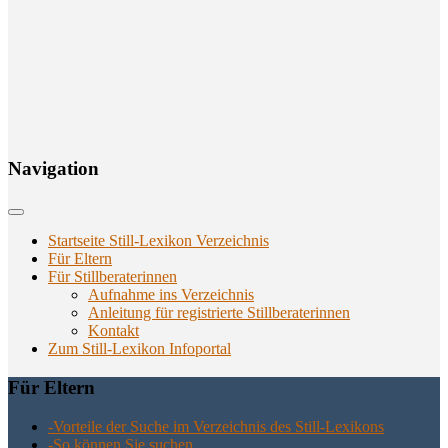
Navi­ga­ti­on
Startseite Still-Lexikon Verzeichnis
Für Eltern
Für Stillberaterinnen
Aufnahme ins Verzeichnis
Anlei­tung für regis­trier­te Stillberaterinnen
Kon­takt
Zum Still-Lexikon Infoportal
Für Eltern
-Vor­tei­le der Suche im Ver­zeich­nis des Still-Lexikons
-So kön­nen Sie suchen