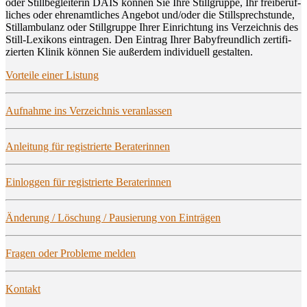
oder Still­be­glei­te­rin DAIS kön­nen Sie Ihre Still­grup­pe, Ihr frei­be­ruf­
li­ches oder ehren­amt­li­ches Ange­bot und/oder die Still­sprech­stun­de,
Still­am­bu­lanz oder Still­grup­pe Ihrer Ein­rich­tung ins Ver­zeich­nis des
Still-Lexi­kons ein­tra­gen. Den Ein­trag Ihrer Baby­freund­lich zer­ti­fi­
zier­ten Kli­nik kön­nen Sie außer­dem indi­vi­du­ell gestalten.
Vor­tei­le einer Listung
Auf­nah­me ins Ver­zeich­nis veranlassen
Anlei­tung für regis­trier­te Beraterinnen
Ein­log­gen für regis­trier­te Beraterinnen
Ände­rung / Löschung / Pau­sie­rung von Einträgen
Fra­gen oder Pro­ble­me melden
Kon­takt