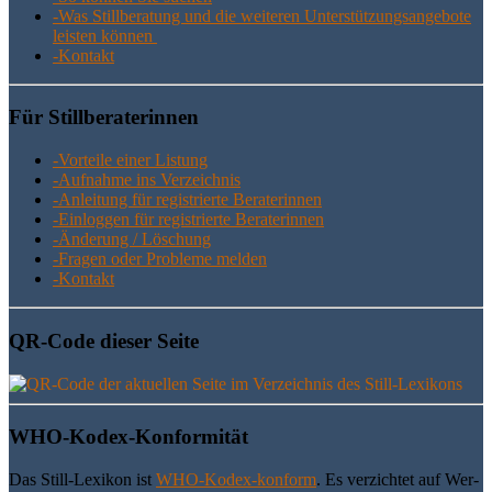
-Was Still­be­ra­tung und die wei­te­ren Unter­stüt­zungs­an­ge­bo­te
leis­ten können
-Kon­takt
Für Still­be­ra­te­rin­nen
-Vor­tei­le einer Listung
-Auf­nah­me ins Verzeichnis
-Anlei­tung für regis­trier­te Beraterinnen
-Ein­log­gen für regis­trier­te Beraterinnen
-Ände­rung / Löschung
-Fra­gen oder Pro­ble­me melden
-Kon­takt
QR-Code die­ser Seite
WHO-Kodex-Kon­for­mi­tät
Das Still-Lexi­kon ist
WHO-Kodex-kon­form
. Es ver­zich­tet auf Wer­