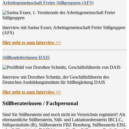
Arbeitsgemeinschaft Freier Stillgruppen (AFS)
Interview mit Sarina Exner, Arbeitsgemeinschaft Freier Stillgruppen
(AFS)
Hier geht es zum Interview >>
Stillbegleiterinnen DAIS
Interview mit Dorothee Schmitz, der Geschäftsführerin des
Deutschen Ausbildungsinstituts für Stillbegleitung DAIS
Hier geht es zum Interview >>
Still­be­ra­te­rin­nen / Fachpersonal
Sind Sie Still­be­ra­te­rin und noch nicht im Ver­zeich­nis regis­triert? Als
ehren­amt­li­che Still­be­ra­te­rin, Still- und Lak­ta­ti­ons­be­ra­te­rin IBCLC,
Still
spe­zia­lis­tin
(R), Still­be­ra­te­rin FBZ Bens­berg, Still­be­ra­te­rin EISL