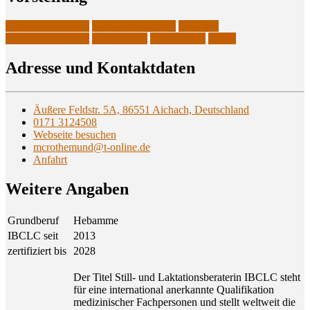
Laktationsberaterin
Laktationsberatung
Still- und
Laktationsberaterin
Stillberaterin
Stillberatung
Stillen
Adres­se und Kontaktdaten
Äußere Feldstr. 5A, 86551 Aichach, Deutschland
0171 3124508
Webseite besuchen
mcrothemund@t-online.de
Anfahrt
Wei­te­re Angaben
Grundberuf
Hebamme
IBCLC seit
2013
zertifiziert bis
2028
Der Titel Still- und Laktationsberaterin IBCLC steht
für eine international anerkannte Qualifikation
medizinischer Fachpersonen und stellt weltweit die