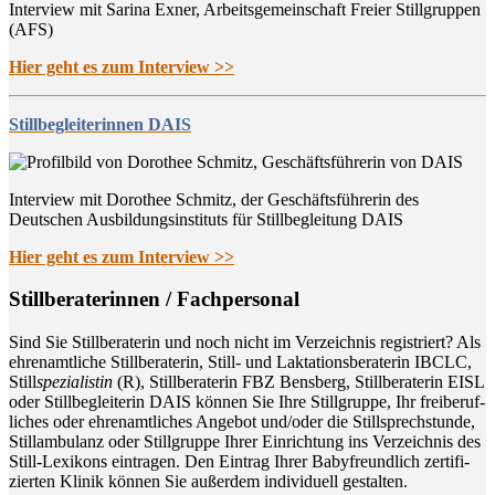
Interview mit Sarina Exner, Arbeitsgemeinschaft Freier Stillgruppen
(AFS)
Hier geht es zum Interview >>
Stillbegleiterinnen DAIS
Interview mit Dorothee Schmitz, der Geschäftsführerin des
Deutschen Ausbildungsinstituts für Stillbegleitung DAIS
Hier geht es zum Interview >>
Still­be­ra­te­rin­nen / Fachpersonal
Sind Sie Still­be­ra­te­rin und noch nicht im Ver­zeich­nis regis­triert? Als
ehren­amt­li­che Still­be­ra­te­rin, Still- und Lak­ta­ti­ons­be­ra­te­rin IBCLC,
Still
spe­zia­lis­tin
(R), Still­be­ra­te­rin FBZ Bens­berg, Still­be­ra­te­rin EISL
oder Still­be­glei­te­rin DAIS kön­nen Sie Ihre Still­grup­pe, Ihr frei­be­ruf­
li­ches oder ehren­amt­li­ches Ange­bot und/oder die Still­sprech­stun­de,
Still­am­bu­lanz oder Still­grup­pe Ihrer Ein­rich­tung ins Ver­zeich­nis des
Still-Lexi­kons ein­tra­gen. Den Ein­trag Ihrer Baby­freund­lich zer­ti­fi­
zier­ten Kli­nik kön­nen Sie außer­dem indi­vi­du­ell gestalten.