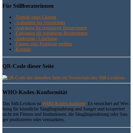
Für Still­be­ra­te­rin­nen
-Vor­tei­le einer Listung
-Auf­nah­me ins Verzeichnis
-Anlei­tung für regis­trier­te Beraterinnen
-Ein­log­gen für regis­trier­te Beraterinnen
-Ände­rung / Löschung
-Fra­gen oder Pro­ble­me melden
-Kon­takt
QR-Code die­ser Seite
WHO-Kodex-Kon­for­mi­tät
Das Still-Lexi­kon ist
WHO-Kodex-kon­form
. Es ver­zich­tet auf Wer­
bung für künst­li­che Säug­lings­nah­rung und Sau­ger und koope­riert
nicht mit Fir­men und Insti­tu­tio­nen, die Säug­lings­nah­rung oder Sau­
ger pro­du­zie­ren oder vermarkten.