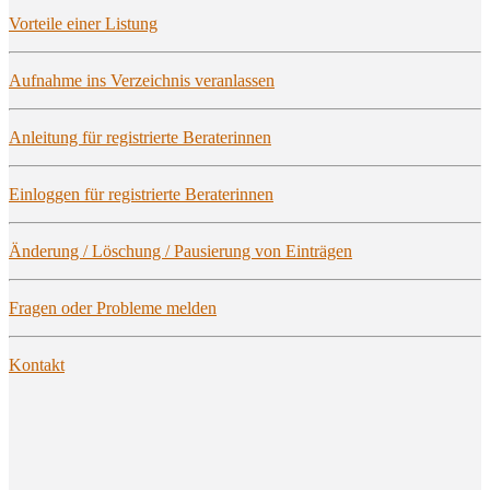
Vor­tei­le einer Listung
Auf­nah­me ins Ver­zeich­nis veranlassen
Anlei­tung für regis­trier­te Beraterinnen
Ein­log­gen für regis­trier­te Beraterinnen
Ände­rung / Löschung / Pau­sie­rung von Einträgen
Fra­gen oder Pro­ble­me melden
Kon­takt