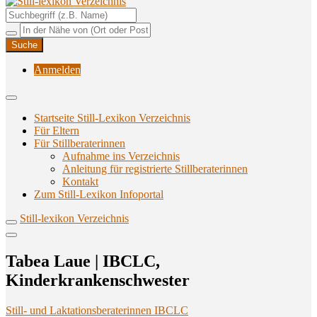
Unterstützungsangebote rund ums Stillen
Still-lexikon Verzeichnis
Anmelden
Startseite Still-Lexikon Verzeichnis
Für Eltern
Für Stillberaterinnen
Aufnahme ins Verzeichnis
Anlei­tung für regis­trier­te Stillberaterinnen
Kon­takt
Zum Still-Lexikon Infoportal
Still-lexikon Verzeichnis
Tabea Laue | IBCLC,
Kinderkrankenschwester
Still- und Laktationsberaterinnen IBCLC