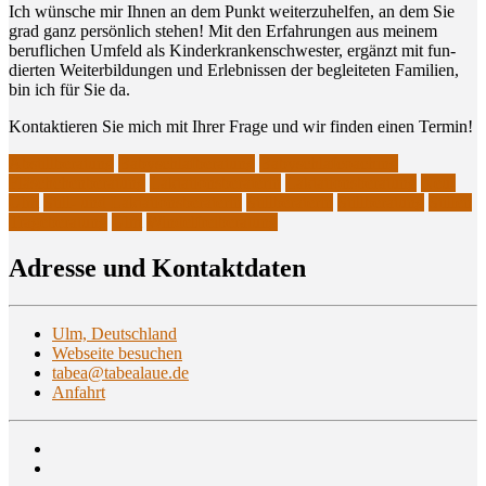
Ich wün­sche mir Ihnen an dem Punkt wei­ter­zu­hel­fen, an dem Sie
grad ganz per­sön­lich ste­hen! Mit den Erfah­run­gen aus mei­nem
beruf­li­chen Umfeld als Kin­der­kran­ken­schwes­ter, ergänzt mit fun­
dier­ten Wei­ter­bil­dun­gen und Erleb­nis­sen der beglei­te­ten Fami­li­en,
bin ich für Sie da.
Kon­tak­tie­ren Sie mich mit Ihrer Fra­ge und wir fin­den einen Termin!
Abstillberatung
Babyschlafberatung
Babyschlafcoaching
Fläschchenberatung
Laktationsberaterin
Laktationsberatung
Neu-
Ulm
Still- und Laktationsberaterin
Stillberaterin
Stillberatung
Stillen
Trageberatung
Ulm
Windelfreiberatung
Adres­se und Kontaktdaten
Ulm, Deutschland
Webseite besuchen
tabea@tabealaue.de
Anfahrt