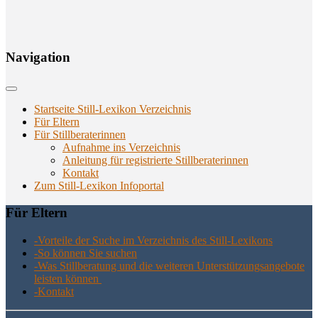
Navi­ga­ti­on
Startseite Still-Lexikon Verzeichnis
Für Eltern
Für Stillberaterinnen
Aufnahme ins Verzeichnis
Anlei­tung für regis­trier­te Stillberaterinnen
Kon­takt
Zum Still-Lexikon Infoportal
Für Eltern
-Vor­tei­le der Suche im Ver­zeich­nis des Still-Lexikons
-So kön­nen Sie suchen
-Was Still­be­ra­tung und die wei­te­ren Unter­stüt­zungs­an­ge­bo­te
leis­ten können
-Kon­takt