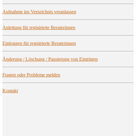
Auf­nah­me ins Ver­zeich­nis veranlassen
Anlei­tung für regis­trier­te Beraterinnen
Ein­log­gen für regis­trier­te Beraterinnen
Ände­rung / Löschung / Pau­sie­rung von Einträgen
Fra­gen oder Pro­ble­me melden
Kon­takt