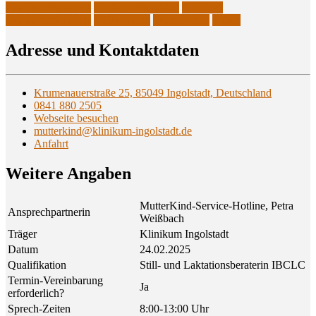
Laktationsberaterin
Laktationsberatung
Still- und
Laktationsberaterin
Stillberaterin
Stillberatung
Stillen
Adres­se und Kontaktdaten
Krumenauerstraße 25, 85049 Ingolstadt, Deutschland
0841 880 2505
Webseite besuchen
mutterkind@klinikum-ingolstadt.de
Anfahrt
Wei­te­re Angaben
MutterKind-Service-Hotline, Petra
Ansprechpartnerin
Weißbach
Träger
Klinikum Ingolstadt
Datum
24.02.2025
Qualifikation
Still- und Laktationsberaterin IBCLC
Termin-Vereinbarung
Ja
erforderlich?
Sprech-Zeiten
8:00-13:00 Uhr