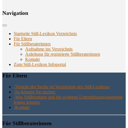
Navi­ga­ti­on
Startseite Still-Lexikon Verzeichnis
Für Eltern
Für Stillberaterinnen
Aufnahme ins Verzeichnis
Anlei­tung für regis­trier­te Stillberaterinnen
Kon­takt
Zum Still-Lexikon Infoportal
Für Eltern
-Vor­tei­le der Suche im Ver­zeich­nis des Still-Lexikons
-So kön­nen Sie suchen
-Was Still­be­ra­tung und die wei­te­ren Unter­stüt­zungs­an­ge­bo­te
leis­ten können
-Kon­takt
Für Still­be­ra­te­rin­nen