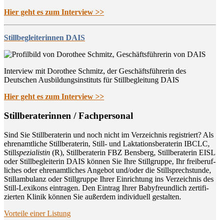
Hier geht es zum Interview >>
Stillbegleiterinnen DAIS
Interview mit Dorothee Schmitz, der Geschäftsführerin des
Deutschen Ausbildungsinstituts für Stillbegleitung DAIS
Hier geht es zum Interview >>
Still­be­ra­te­rin­nen / Fachpersonal
Sind Sie Still­be­ra­te­rin und noch nicht im Ver­zeich­nis regis­triert? Als
ehren­amt­li­che Still­be­ra­te­rin, Still- und Lak­ta­ti­ons­be­ra­te­rin IBCLC,
Still
spe­zia­lis­tin
(R), Still­be­ra­te­rin FBZ Bens­berg, Still­be­ra­te­rin EISL
oder Still­be­glei­te­rin DAIS kön­nen Sie Ihre Still­grup­pe, Ihr frei­be­ruf­
li­ches oder ehren­amt­li­ches Ange­bot und/oder die Still­sprech­stun­de,
Still­am­bu­lanz oder Still­grup­pe Ihrer Ein­rich­tung ins Ver­zeich­nis des
Still-Lexi­kons ein­tra­gen. Den Ein­trag Ihrer Baby­freund­lich zer­ti­fi­
zier­ten Kli­nik kön­nen Sie außer­dem indi­vi­du­ell gestalten.
Vor­tei­le einer Listung