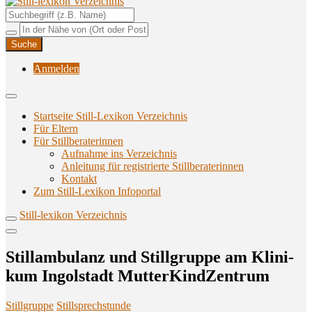
Unterstützungsangebote rund ums Stillen
Still-lexikon Verzeichnis
Anmelden
Startseite Still-Lexikon Verzeichnis
Für Eltern
Für Stillberaterinnen
Aufnahme ins Verzeichnis
Anlei­tung für regis­trier­te Stillberaterinnen
Kon­takt
Zum Still-Lexikon Infoportal
Still-lexikon Verzeichnis
Still­am­bu­lanz und Still­grup­pe am Kli­ni­
kum Ingol­stadt MutterKindZentrum
Stillgruppe
Stillsprechstunde