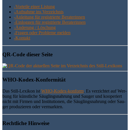
-Vor­tei­le einer Listung
-Auf­nah­me ins Verzeichnis
-Anlei­tung für regis­trier­te Beraterinnen
-Ein­log­gen für regis­trier­te Beraterinnen
-Ände­rung / Löschung
-Fra­gen oder Pro­ble­me melden
-Kon­takt
QR-Code die­ser Seite
WHO-Kodex-Kon­for­mi­tät
Das Still-Lexi­kon ist
WHO-Kodex-kon­form
. Es ver­zich­tet auf Wer­
bung für künst­li­che Säug­lings­nah­rung und Sau­ger und koope­riert
nicht mit Fir­men und Insti­tu­tio­nen, die Säug­lings­nah­rung oder Sau­
ger pro­du­zie­ren oder vermarkten.
Recht­li­che Hinweise