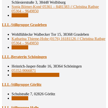
Schlesierstraße 3, 38448 Wolfsburg
Sonja Börner-Koné 05361 – 8481383 // Christina Rathge
05364 – 9649850
Stillgruppe
LLL-Still­grup­pe Grasleben
Wohlfühlecke Walbecker Tor 15, 38368 Grasleben
Katharina Thieme-Hohe (0176) 16181126 // Christina Rathge
05364 – 9649850
Stillgruppe
LLL-Bera­te­rin Schöningen
Heinrich-Jasper-Straße 16, 38364 Schöningen
05352-9066871
Ehrenamtliche Stillberaterinnen
LLL-Still­grup­pe Görlitz
Schulstraße 7, 02826 Görlitz
Stillgruppe
LLL-Still­grup­pe Halle