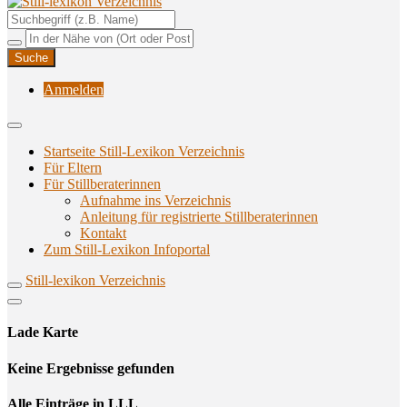
Unterstützungsangebote rund ums Stillen
Still-lexikon Verzeichnis
Anmelden
Startseite Still-Lexikon Verzeichnis
Für Eltern
Für Stillberaterinnen
Aufnahme ins Verzeichnis
Anlei­tung für regis­trier­te Stillberaterinnen
Kon­takt
Zum Still-Lexikon Infoportal
Still-lexikon Verzeichnis
Lade Karte
Кeine Ergebnisse gefunden
Alle Einträge in LLL