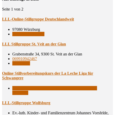
Seite 1 von 2
LLL-Online-Still­grup­pe Deutschlandweit
97080 Würzburg
Online-Stillgruppen
LLL Still­grup­pe St. Veit an der Glan
Grabenstraße 34, 9300 St. Veit an der Glan
069910942467
Stillgruppe
Online Still­vor­be­rei­tungs­kurs der La Leche Liga für
Schwangere
Online-Stillvorbereitung
Überregionale, bundesweite
Angebote
LLL-Still­grup­pe Wolfsburg
Ev.-luth. Kinder- und Familienzentrum Johannes Vorsfelde,