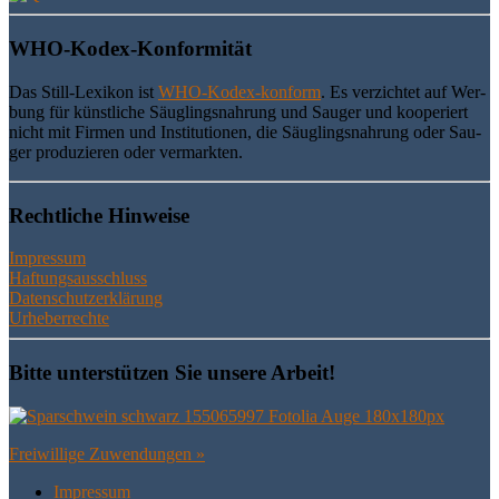
WHO-Kodex-Kon­for­mi­tät
Das Still-Lexi­kon ist
WHO-Kodex-kon­form
. Es ver­zich­tet auf Wer­
bung für künst­li­che Säug­lings­nah­rung und Sau­ger und koope­riert
nicht mit Fir­men und Insti­tu­tio­nen, die Säug­lings­nah­rung oder Sau­
ger pro­du­zie­ren oder vermarkten.
Recht­li­che Hinweise
Impressum
Haftungsausschluss
Datenschutzerklärung
Urheberrechte
Bit­te unter­stüt­zen Sie unse­re Arbeit!
Frei­wil­li­ge Zuwendungen »
Impres­sum