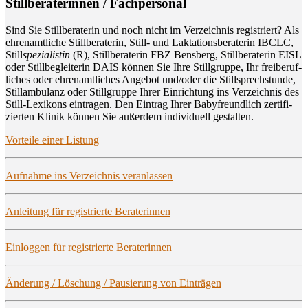
Still­be­ra­te­rin­nen / Fachpersonal
Sind Sie Still­be­ra­te­rin und noch nicht im Ver­zeich­nis regis­triert? Als
ehren­amt­li­che Still­be­ra­te­rin, Still- und Lak­ta­ti­ons­be­ra­te­rin IBCLC,
Still
spe­zia­lis­tin
(R), Still­be­ra­te­rin FBZ Bens­berg, Still­be­ra­te­rin EISL
oder Still­be­glei­te­rin DAIS kön­nen Sie Ihre Still­grup­pe, Ihr frei­be­ruf­
li­ches oder ehren­amt­li­ches Ange­bot und/oder die Still­sprech­stun­de,
Still­am­bu­lanz oder Still­grup­pe Ihrer Ein­rich­tung ins Ver­zeich­nis des
Still-Lexi­kons ein­tra­gen. Den Ein­trag Ihrer Baby­freund­lich zer­ti­fi­
zier­ten Kli­nik kön­nen Sie außer­dem indi­vi­du­ell gestalten.
Vor­tei­le einer Listung
Auf­nah­me ins Ver­zeich­nis veranlassen
Anlei­tung für regis­trier­te Beraterinnen
Ein­log­gen für regis­trier­te Beraterinnen
Ände­rung / Löschung / Pau­sie­rung von Einträgen