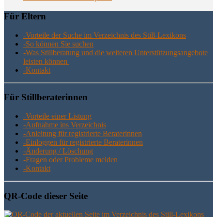
Für Eltern
-Vor­tei­le der Suche im Ver­zeich­nis des Still-Lexikons
-So kön­nen Sie suchen
-Was Still­be­ra­tung und die wei­te­ren Unter­stüt­zungs­an­ge­bo­te
leis­ten können
-Kon­takt
Für Still­be­ra­te­rin­nen
-Vor­tei­le einer Listung
-Auf­nah­me ins Verzeichnis
-Anlei­tung für regis­trier­te Beraterinnen
-Ein­log­gen für regis­trier­te Beraterinnen
-Ände­rung / Löschung
-Fra­gen oder Pro­ble­me melden
-Kon­takt
QR-Code die­ser Seite