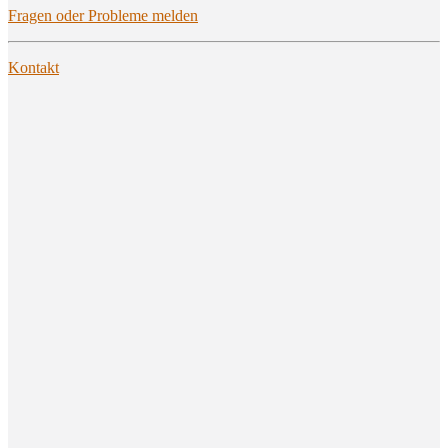
Fra­gen oder Pro­ble­me melden
Kon­takt