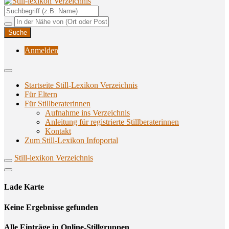
Unterstützungsangebote rund ums Stillen
Still-lexikon Verzeichnis
Anmelden
Startseite Still-Lexikon Verzeichnis
Für Eltern
Für Stillberaterinnen
Aufnahme ins Verzeichnis
Anlei­tung für regis­trier­te Stillberaterinnen
Kon­takt
Zum Still-Lexikon Infoportal
Still-lexikon Verzeichnis
Lade Karte
Кeine Ergebnisse gefunden
Alle Einträge in Online-Stillgruppen