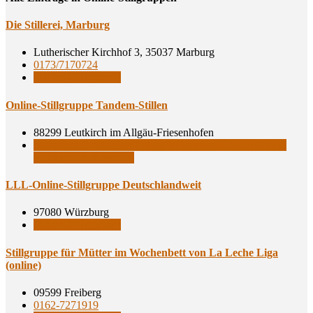
Die Stil­le­rei, Marburg
Lutherischer Kirchhof 3, 35037 Marburg
0173/7170724
Online-Stillgruppen
Online-Still­grup­pe Tandem-Stillen
88299 Leutkirch im Allgäu-Friesenhofen
besondere Bedürfnisse
Online-Stillgruppen
Überregionale,
bundesweite Angebote
LLL-Online-Still­grup­pe Deutschlandweit
97080 Würzburg
Online-Stillgruppen
Still­grup­pe für Müt­ter im Wochen­bett von La Leche Liga
(online)
09599 Freiberg
0162-7271919