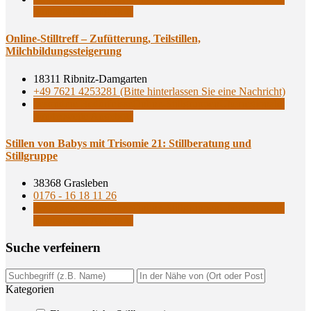
bundesweite Angebote
Online-Still­treff – Zufüt­te­rung, Teil­stil­len,
Milchbildungssteigerung
18311 Ribnitz-Damgarten
+49 7621 4253281 (Bitte hinterlassen Sie eine Nachricht)
besondere Bedürfnisse
Online-Stillgruppen
Überregionale,
bundesweite Angebote
Stil­len von Babys mit Tri­so­mie 21: Still­be­ra­tung und
Stillgruppe
38368 Grasleben
0176 - 16 18 11 26
besondere Bedürfnisse
Online-Stillgruppen
Überregionale,
bundesweite Angebote
Suche ver­fei­nern
Kategorien