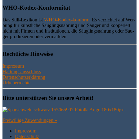
WHO-Kodex-Kon­for­mi­tät
Das Still-Lexi­kon ist
WHO-Kodex-kon­form
. Es ver­zich­tet auf Wer­
bung für künst­li­che Säug­lings­nah­rung und Sau­ger und koope­riert
nicht mit Fir­men und Insti­tu­tio­nen, die Säug­lings­nah­rung oder Sau­
ger pro­du­zie­ren oder vermarkten.
Recht­li­che Hinweise
Impressum
Haftungsausschluss
Datenschutzerklärung
Urheberrechte
Bit­te unter­stüt­zen Sie unse­re Arbeit!
Frei­wil­li­ge Zuwendungen »
Impres­sum
Daten­schutz