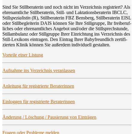
Sind Sie Still­be­ra­te­rin und noch nicht im Ver­zeich­nis regis­triert? Als
ehren­amt­li­che Still­be­ra­te­rin, Still- und Lak­ta­ti­ons­be­ra­te­rin IBCLC,
Still
spe­zia­lis­tin
(R), Still­be­ra­te­rin FBZ Bens­berg, Still­be­ra­te­rin EISL
oder Still­be­glei­te­rin DAIS kön­nen Sie Ihre Still­grup­pe, Ihr frei­be­ruf­
li­ches oder ehren­amt­li­ches Ange­bot und/oder die Still­sprech­stun­de,
Still­am­bu­lanz oder Still­grup­pe Ihrer Ein­rich­tung ins Ver­zeich­nis des
Still-Lexi­kons ein­tra­gen. Den Ein­trag Ihrer Baby­freund­lich zer­ti­fi­
zier­ten Kli­nik kön­nen Sie außer­dem indi­vi­du­ell gestalten.
Vor­tei­le einer Listung
Auf­nah­me ins Ver­zeich­nis veranlassen
Anlei­tung für regis­trier­te Beraterinnen
Ein­log­gen für regis­trier­te Beraterinnen
Ände­rung / Löschung / Pau­sie­rung von Einträgen
Fra­gen oder Pro­ble­me melden