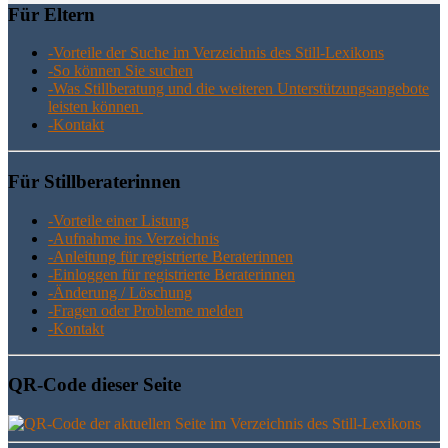
Für Eltern
-Vor­tei­le der Suche im Ver­zeich­nis des Still-Lexikons
-So kön­nen Sie suchen
-Was Still­be­ra­tung und die wei­te­ren Unter­stüt­zungs­an­ge­bo­te
leis­ten können
-Kon­takt
Für Still­be­ra­te­rin­nen
-Vor­tei­le einer Listung
-Auf­nah­me ins Verzeichnis
-Anlei­tung für regis­trier­te Beraterinnen
-Ein­log­gen für regis­trier­te Beraterinnen
-Ände­rung / Löschung
-Fra­gen oder Pro­ble­me melden
-Kon­takt
QR-Code die­ser Seite