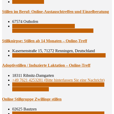
Online-Stillgruppen
Stil­len im Beruf: Online-Aus­tausch­tref­fen und Einzelberatung
67574 Osthofen
Ehrenamtliche Stillberaterinnen
Online-
Stillgruppen
Überregionale, bundesweite Angebote
Still­knirp­se: Stil­len ab 14 Mona­ten – Online-Treff
Kasernenstraße 15, 71272 Renningen, Deutschland
Online-Stillgruppen
Überregionale, bundesweite Angebote
Adop­tivstil­len / Indu­zier­te Lak­ta­ti­on – Online-Treff
18311 Ribnitz-Damgarten
+49 7621 4253281 (Bitte hinterlassen Sie eine Nachricht)
besondere Bedürfnisse
Online-Stillgruppen
Überregionale,
bundesweite Angebote
Online Still­grup­pe Zwil­lin­ge stillen
02625 Bautzen
besondere Bedürfnisse
Online-Stillgruppen
Überregionale,