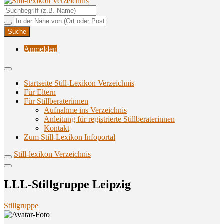
Unterstützungsangebote rund ums Stillen
Still-lexikon Verzeichnis
Anmelden
Startseite Still-Lexikon Verzeichnis
Für Eltern
Für Stillberaterinnen
Aufnahme ins Verzeichnis
Anlei­tung für regis­trier­te Stillberaterinnen
Kon­takt
Zum Still-Lexikon Infoportal
Still-lexikon Verzeichnis
LLL-Still­grup­pe Leipzig
Stillgruppe