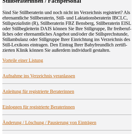
Still­be­ra­te­rin­nen / Fachpersonal
Sind Sie Still­be­ra­te­rin und noch nicht im Ver­zeich­nis regis­triert? Als
ehren­amt­li­che Still­be­ra­te­rin, Still- und Lak­ta­ti­ons­be­ra­te­rin IBCLC,
Still
spe­zia­lis­tin
(R), Still­be­ra­te­rin FBZ Bens­berg, Still­be­ra­te­rin EISL
oder Still­be­glei­te­rin DAIS kön­nen Sie Ihre Still­grup­pe, Ihr frei­be­ruf­
li­ches oder ehren­amt­li­ches Ange­bot und/oder die Still­sprech­stun­de,
Still­am­bu­lanz oder Still­grup­pe Ihrer Ein­rich­tung ins Ver­zeich­nis des
Still-Lexi­kons ein­tra­gen. Den Ein­trag Ihrer Baby­freund­lich zer­ti­fi­
zier­ten Kli­nik kön­nen Sie außer­dem indi­vi­du­ell gestalten.
Vor­tei­le einer Listung
Auf­nah­me ins Ver­zeich­nis veranlassen
Anlei­tung für regis­trier­te Beraterinnen
Ein­log­gen für regis­trier­te Beraterinnen
Ände­rung / Löschung / Pau­sie­rung von Einträgen