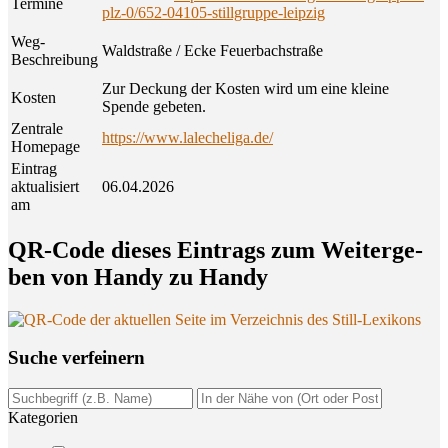
Termine
plz-0/652-04105-stillgruppe-leipzig
Weg-
Waldstraße / Ecke Feuerbachstraße
Beschreibung
Zur Deckung der Kosten wird um eine kleine
Kosten
Spende gebeten.
Zentrale
https://www.lalecheliga.de/
Homepage
Eintrag
aktualisiert
06.04.2026
am
QR-Code die­ses Ein­trags zum Wei­ter­ge­
ben von Han­dy zu Handy
Suche ver­fei­nern
Kategorien