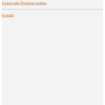
Fra­gen oder Pro­ble­me melden
Kon­takt