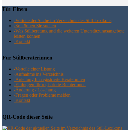
Für Eltern
-Vor­tei­le der Suche im Ver­zeich­nis des Still-Lexikons
-So kön­nen Sie suchen
-Was Still­be­ra­tung und die wei­te­ren Unter­stüt­zungs­an­ge­bo­te
leis­ten können
-Kon­takt
Für Still­be­ra­te­rin­nen
-Vor­tei­le einer Listung
-Auf­nah­me ins Verzeichnis
-Anlei­tung für regis­trier­te Beraterinnen
-Ein­log­gen für regis­trier­te Beraterinnen
-Ände­rung / Löschung
-Fra­gen oder Pro­ble­me melden
-Kon­takt
QR-Code die­ser Seite