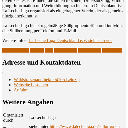
deren Ziel es ist, Frau­en, die stil­len möch­ten, Unter­stüt­zung, Ermu­ti­
gung, Infor­ma­ti­on und Wei­ter­bil­dung zu bie­ten. In Deutsch­land ist
La Leche Liga orga­ni­siert als ein­ge­tra­ge­ner Ver­ein, der als gemein­
nüt­zig aner­kannt ist.
La Leche Liga bie­tet regel­mä­ßi­ge Still­grup­pen­tref­fen und indi­vi­du­
el­le Still­be­ra­tung per Tele­fon und E‑Mail.
Wei­te­re Infos:
La Leche Liga Deutsch­land e.V. stellt sich vor
La Leche Liga
Leipzig
LLL
Stillberaterin
Stillberatung
Stillgruppe
Adres­se und Kontaktdaten
Waldstraßenapotheke 04105 Leipzig
Webseite besuchen
Anfahrt
Wei­te­re Angaben
Organisiert
La Leche Liga
durch
siehe unter
https://www.lalecheliga.de/stillgruppen-