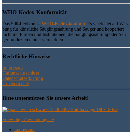
WHO-Kodex-Kon­for­mi­tät
Das Still-Lexi­kon ist
WHO-Kodex-kon­form
. Es ver­zich­tet auf Wer­
bung für künst­li­che Säug­lings­nah­rung und Sau­ger und koope­riert
nicht mit Fir­men und Insti­tu­tio­nen, die Säug­lings­nah­rung oder Sau­
ger pro­du­zie­ren oder vermarkten.
Recht­li­che Hinweise
Impressum
Haftungsausschluss
Datenschutzerklärung
Urheberrechte
Bit­te unter­stüt­zen Sie unse­re Arbeit!
Frei­wil­li­ge Zuwendungen »
Impres­sum