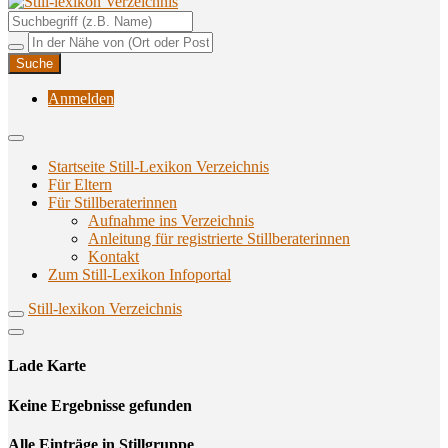
Unterstützungsangebote rund ums Stillen
Still-lexikon Verzeichnis
Anmelden
Startseite Still-Lexikon Verzeichnis
Für Eltern
Für Stillberaterinnen
Aufnahme ins Verzeichnis
Anlei­tung für regis­trier­te Stillberaterinnen
Kon­takt
Zum Still-Lexikon Infoportal
Still-lexikon Verzeichnis
Lade Karte
Кeine Ergebnisse gefunden
Alle Einträge in Stillgruppe