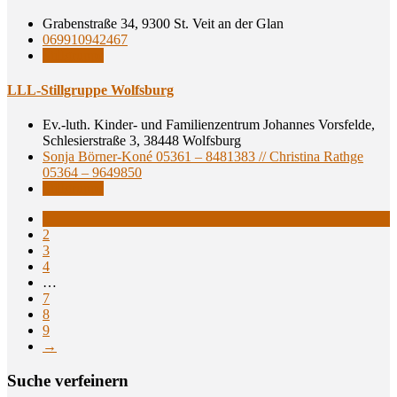
Grabenstraße 34, 9300 St. Veit an der Glan
069910942467
Stillgruppe
LLL-Still­grup­pe Wolfsburg
Ev.-luth. Kinder- und Familienzentrum Johannes Vorsfelde,
Schlesierstraße 3, 38448 Wolfsburg
Sonja Börner-Koné 05361 – 8481383 // Christina Rathge
05364 – 9649850
Stillgruppe
1
2
3
4
…
7
8
9
→
Suche ver­fei­nern