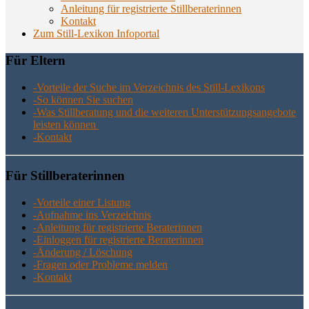
Anlei­tung für regis­trier­te Stillberaterinnen
Kon­takt
Zum Still-Lexikon Infoportal
Für Eltern
-Vor­tei­le der Suche im Ver­zeich­nis des Still-Lexikons
-So kön­nen Sie suchen
-Was Still­be­ra­tung und die wei­te­ren Unter­stüt­zungs­an­ge­bo­te
leis­ten können
-Kon­takt
Für Still­be­ra­te­rin­nen
-Vor­tei­le einer Listung
-Auf­nah­me ins Verzeichnis
-Anlei­tung für regis­trier­te Beraterinnen
-Ein­log­gen für regis­trier­te Beraterinnen
-Ände­rung / Löschung
-Fra­gen oder Pro­ble­me melden
-Kon­takt