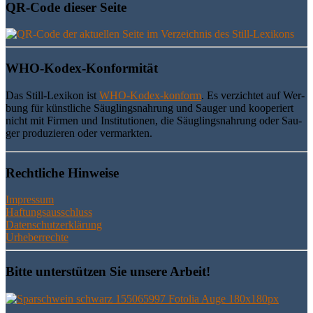
QR-Code die­ser Seite
WHO-Kodex-Kon­for­mi­tät
Das Still-Lexi­kon ist
WHO-Kodex-kon­form
. Es ver­zich­tet auf Wer­
bung für künst­li­che Säug­lings­nah­rung und Sau­ger und koope­riert
nicht mit Fir­men und Insti­tu­tio­nen, die Säug­lings­nah­rung oder Sau­
ger pro­du­zie­ren oder vermarkten.
Recht­li­che Hinweise
Impressum
Haftungsausschluss
Datenschutzerklärung
Urheberrechte
Bit­te unter­stüt­zen Sie unse­re Arbeit!