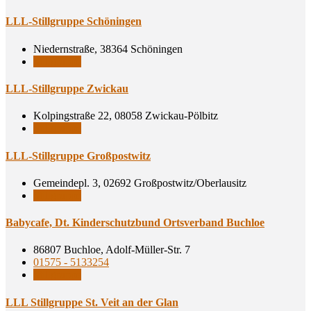
LLL-Still­grup­pe Schöningen
Niedernstraße, 38364 Schöningen
Stillgruppe
LLL-Still­grup­pe Zwickau
Kolpingstraße 22, 08058 Zwickau-Pölbitz
Stillgruppe
LLL-Still­grup­pe Großpostwitz
Gemeindepl. 3, 02692 Großpostwitz/Oberlausitz
Stillgruppe
Baby­ca­fe, Dt. Kin­der­schutz­bund Orts­ver­band Buchloe
86807 Buchloe, Adolf-Müller-Str. 7
01575 - 5133254
Stillgruppe
LLL Still­grup­pe St. Veit an der Glan