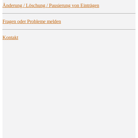
Ände­rung / Löschung / Pau­sie­rung von Einträgen
Fra­gen oder Pro­ble­me melden
Kon­takt