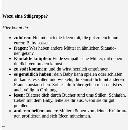
Wozu eine Stillgruppe?
Hier könnt ihr …
zuhö­ren:
Nehmt euch die Ideen mit, die gut zu euch und
eurem Baby passen
fra­gen:
Was haben ande­re Müt­ter in ähn­li­chen Situa­tio­
nen getan?
Kon­tak­te knüp­fen:
Fin­de sym­pa­thi­sche Müt­ter, mit denen
du dich ver­ab­re­den kannst.
zu spät kom­men
: und du wirst herz­lich empfangen.
es gemüt­lich haben:
dein Baby kann spie­len oder schla­fen,
du kannst es stil­len und wickeln, du kannst dich mit ande­ren
Frau­en aus­tau­schen. Soll­test du frü­her gehen müs­sen, ist es
auch völ­lig in Ordnung.
lesen:
Blät­te­re dich durch Bücher rund ums Stil­len, Schla­fen,
Leben mit dem Baby, lei­he sie dir aus, wenn sie dir gut
gefallen.
ande­ren hel­fen:
ande­re Müt­ter kön­nen von dei­nen Erfah­run­
gen pro­fi­tie­ren und sich Ideen mitnehmen.
–