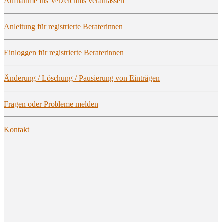
Auf­nah­me ins Ver­zeich­nis veranlassen
Anlei­tung für regis­trier­te Beraterinnen
Ein­log­gen für regis­trier­te Beraterinnen
Ände­rung / Löschung / Pau­sie­rung von Einträgen
Fra­gen oder Pro­ble­me melden
Kon­takt