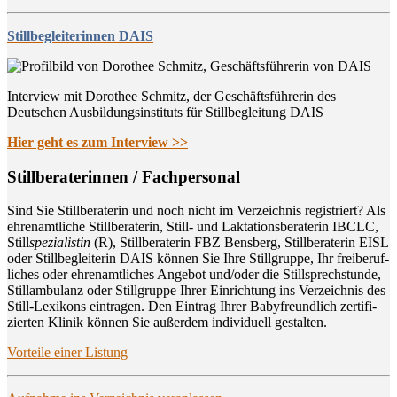
Stillbegleiterinnen DAIS
Interview mit Dorothee Schmitz, der Geschäftsführerin des
Deutschen Ausbildungsinstituts für Stillbegleitung DAIS
Hier geht es zum Interview >>
Still­be­ra­te­rin­nen / Fachpersonal
Sind Sie Still­be­ra­te­rin und noch nicht im Ver­zeich­nis regis­triert? Als
ehren­amt­li­che Still­be­ra­te­rin, Still- und Lak­ta­ti­ons­be­ra­te­rin IBCLC,
Still
spe­zia­lis­tin
(R), Still­be­ra­te­rin FBZ Bens­berg, Still­be­ra­te­rin EISL
oder Still­be­glei­te­rin DAIS kön­nen Sie Ihre Still­grup­pe, Ihr frei­be­ruf­
li­ches oder ehren­amt­li­ches Ange­bot und/oder die Still­sprech­stun­de,
Still­am­bu­lanz oder Still­grup­pe Ihrer Ein­rich­tung ins Ver­zeich­nis des
Still-Lexi­kons ein­tra­gen. Den Ein­trag Ihrer Baby­freund­lich zer­ti­fi­
zier­ten Kli­nik kön­nen Sie außer­dem indi­vi­du­ell gestalten.
Vor­tei­le einer Listung