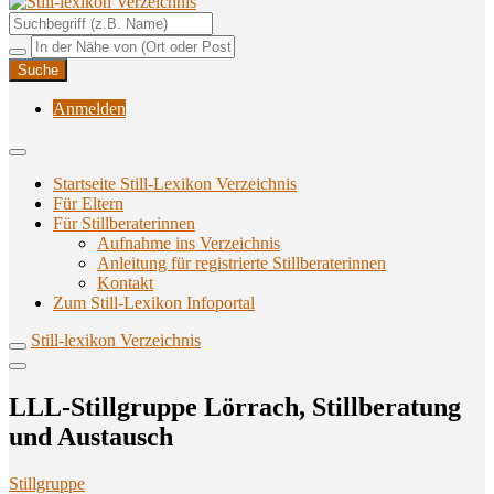
Unterstützungsangebote rund ums Stillen
Still-lexikon Verzeichnis
Anmelden
Startseite Still-Lexikon Verzeichnis
Für Eltern
Für Stillberaterinnen
Aufnahme ins Verzeichnis
Anlei­tung für regis­trier­te Stillberaterinnen
Kon­takt
Zum Still-Lexikon Infoportal
Still-lexikon Verzeichnis
LLL-Still­grup­pe Lör­rach, Still­be­ra­tung
und Austausch
Stillgruppe