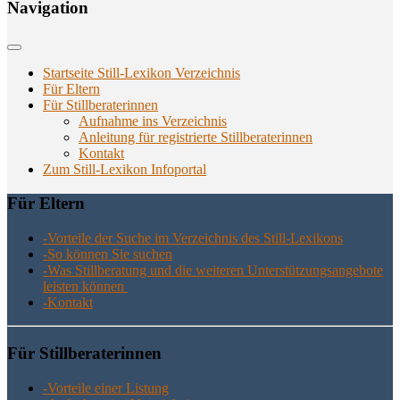
Navi­ga­ti­on
Startseite Still-Lexikon Verzeichnis
Für Eltern
Für Stillberaterinnen
Aufnahme ins Verzeichnis
Anlei­tung für regis­trier­te Stillberaterinnen
Kon­takt
Zum Still-Lexikon Infoportal
Für Eltern
-Vor­tei­le der Suche im Ver­zeich­nis des Still-Lexikons
-So kön­nen Sie suchen
-Was Still­be­ra­tung und die wei­te­ren Unter­stüt­zungs­an­ge­bo­te
leis­ten können
-Kon­takt
Für Still­be­ra­te­rin­nen
-Vor­tei­le einer Listung