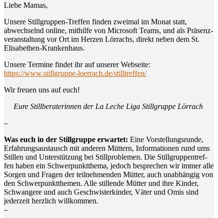
Lie­be Mamas,
Unse­re Still­grup­pen-Tref­fen fin­den zwei­mal im Monat statt,
abwech­selnd online, mit­hil­fe von Micro­soft Teams, und als Prä­senz­
ver­an­stal­tung vor Ort im Her­zen Lörrachs, direkt neben dem St.
Elisabethen-Krankenhaus.
Unse­re Ter­mi­ne fin­det ihr auf unse­rer Web­sei­te:
https://www.stillgruppe-loerrach.de/stilltreffen/
Wir freu­en uns auf euch!
Eure Still­be­ra­te­rin­nen der La Leche Liga Still­grup­pe Lörrach
–
Was euch in der Still­grup­pe erwar­tet:
Eine Vor­stel­lungs­run­de,
Erfah­rungs­aus­tausch mit ande­ren Müt­tern, Infor­ma­tio­nen rund ums
Stil­len und Unter­stüt­zung bei Still­pro­ble­men. Die Still­grup­pen­tref­
fen haben ein Schwer­punkt­the­ma, jedoch bespre­chen wir immer alle
Sor­gen und Fra­gen der teil­neh­men­den Müt­ter, auch unab­hän­gig von
den Schwer­punkt­the­men. Alle stil­len­de Müt­ter und ihre Kin­der,
Schwan­ge­re und auch Geschwis­ter­kin­der, Väter und Omis sind
jeder­zeit herz­lich willkommen.
–