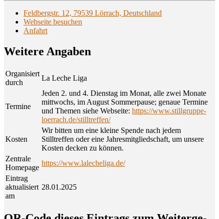
Feldbergstr. 12, 79539 Lörrach, Deutschland
Webseite besuchen
Anfahrt
Wei­te­re Angaben
Organisiert
La Leche Liga
durch
Jeden 2. und 4. Dienstag im Monat, alle zwei Monate
mittwochs, im August Sommerpause; genaue Termine
Termine
und Themen siehe Webseite:
https://www.stillgruppe-
loerrach.de/stilltreffen/
Wir bitten um eine kleine Spende nach jedem
Kosten
Stilltreffen oder eine Jahresmitgliedschaft, um unsere
Kosten decken zu können.
Zentrale
https://www.lalecheliga.de/
Homepage
Eintrag
aktualisiert
28.01.2025
am
QR-Code die­ses Ein­trags zum Wei­ter­ge­