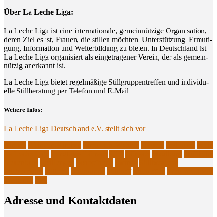
Über La Leche Liga:
La Leche Liga ist eine inter­na­tio­na­le, gemein­nüt­zi­ge Orga­ni­sa­ti­on,
deren Ziel es ist, Frau­en, die stil­len möch­ten, Unter­stüt­zung, Ermu­ti­
gung, Infor­ma­ti­on und Wei­ter­bil­dung zu bie­ten. In Deutsch­land ist
La Leche Liga orga­ni­siert als ein­ge­tra­ge­ner Ver­ein, der als gemein­
nüt­zig aner­kannt ist.
La Leche Liga bie­tet regel­mä­ßi­ge Still­grup­pen­tref­fen und indi­vi­du­
el­le Still­be­ra­tung per Tele­fon und E‑Mail.
Wei­te­re Infos:
La Leche Liga Deutsch­land e.V. stellt sich vor
Binzen
Efringen-Kirchen
Grenzach-Wyhlen
Hausen
Inzlingen
Istein
La Leche Liga
Landkreis Lörrach
LLL
Lörrach
Maulburg
Müllheim
Neuenburg
Schliengen
Schopfheim
Steinen
Stillberaterin
Stillberatung
Stillcafé
Stillgruppe
Stilltreff
Stilltreffen
Weil am Rhein
Wiesental
Zell
Adres­se und Kontaktdaten