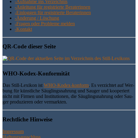
-Auf­nah­me ins Verzeichnis
-Anlei­tung für regis­trier­te Beraterinnen
-Ein­log­gen für regis­trier­te Beraterinnen
-Ände­rung / Löschung
-Fra­gen oder Pro­ble­me melden
-Kon­takt
QR-Code die­ser Seite
WHO-Kodex-Kon­for­mi­tät
Das Still-Lexi­kon ist
WHO-Kodex-kon­form
. Es ver­zich­tet auf Wer­
bung für künst­li­che Säug­lings­nah­rung und Sau­ger und koope­riert
nicht mit Fir­men und Insti­tu­tio­nen, die Säug­lings­nah­rung oder Sau­
ger pro­du­zie­ren oder vermarkten.
Recht­li­che Hinweise
Impressum
Haftungsausschluss