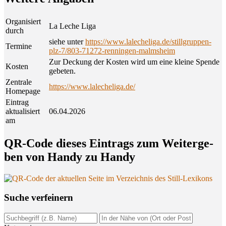
Organisiert
La Leche Liga
durch
siehe unter
https://www.lalecheliga.de/stillgruppen-
Termine
plz-7/803-71272-renningen-malmsheim
Zur Deckung der Kosten wird um eine kleine Spende
Kosten
gebeten.
Zentrale
https://www.lalecheliga.de/
Homepage
Eintrag
aktualisiert
06.04.2026
am
QR-Code die­ses Ein­trags zum Wei­ter­ge­
ben von Han­dy zu Handy
Suche ver­fei­nern