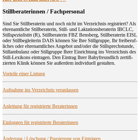
Still­be­ra­te­rin­nen / Fachpersonal
Sind Sie Still­be­ra­te­rin und noch nicht im Ver­zeich­nis regis­triert? Als
ehren­amt­li­che Still­be­ra­te­rin, Still- und Lak­ta­ti­ons­be­ra­te­rin IBCLC,
Still
spe­zia­lis­tin
(R), Still­be­ra­te­rin FBZ Bens­berg, Still­be­ra­te­rin EISL
oder Still­be­glei­te­rin DAIS kön­nen Sie Ihre Still­grup­pe, Ihr frei­be­ruf­
li­ches oder ehren­amt­li­ches Ange­bot und/oder die Still­sprech­stun­de,
Still­am­bu­lanz oder Still­grup­pe Ihrer Ein­rich­tung ins Ver­zeich­nis des
Still-Lexi­kons ein­tra­gen. Den Ein­trag Ihrer Baby­freund­lich zer­ti­fi­
zier­ten Kli­nik kön­nen Sie außer­dem indi­vi­du­ell gestalten.
Vor­tei­le einer Listung
Auf­nah­me ins Ver­zeich­nis veranlassen
Anlei­tung für regis­trier­te Beraterinnen
Ein­log­gen für regis­trier­te Beraterinnen
Ände­rung / Löschung / Pau­sie­rung von Einträgen