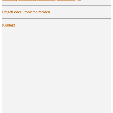
Fra­gen oder Pro­ble­me melden
Kon­takt