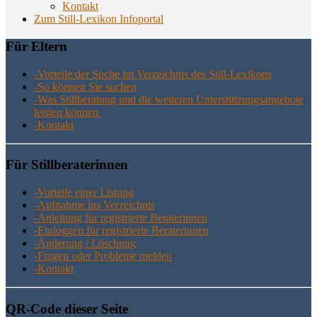
Kon­takt
Zum Still-Lexikon Infoportal
Für Eltern
-Vor­tei­le der Suche im Ver­zeich­nis des Still-Lexikons
-So kön­nen Sie suchen
-Was Still­be­ra­tung und die wei­te­ren Unter­stüt­zungs­an­ge­bo­te
leis­ten können
-Kon­takt
Für Still­be­ra­te­rin­nen
-Vor­tei­le einer Listung
-Auf­nah­me ins Verzeichnis
-Anlei­tung für regis­trier­te Beraterinnen
-Ein­log­gen für regis­trier­te Beraterinnen
-Ände­rung / Löschung
-Fra­gen oder Pro­ble­me melden
-Kon­takt
QR-Code die­ser Seite