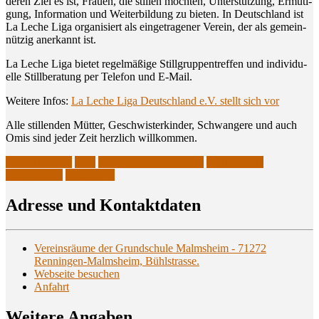
deren Ziel es ist, Frau­en, die stil­len möch­ten, Unter­stüt­zung, Ermu­ti­
gung, Infor­ma­ti­on und Wei­ter­bil­dung zu bie­ten. In Deutsch­land ist
La Leche Liga orga­ni­siert als ein­ge­tra­ge­ner Ver­ein, der als gemein­
nüt­zig aner­kannt ist.
La Leche Liga bie­tet regel­mä­ßi­ge Still­grup­pen­tref­fen und indi­vi­du­
el­le Still­be­ra­tung per Tele­fon und E‑Mail.
Wei­te­re Infos:
La Leche Liga Deutsch­land e.V. stellt sich vor
Alle stil­len­den Müt­ter, Geschwis­ter­kin­der, Schwan­ge­re und auch
Omis sind jeder Zeit herz­lich willkommen.
La Leche Liga
LLL
Renningen-Malmsheim
Stillberaterin
Stillberatung
Stillgruppe
Adres­se und Kontaktdaten
Vereinsräume der Grundschule Malmsheim - 71272
Renningen-Malmsheim, Bühlstrasse.
Webseite besuchen
Anfahrt
Wei­te­re Angaben