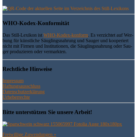
WHO-Kodex-Kon­for­mi­tät
Das Still-Lexi­kon ist
WHO-Kodex-kon­form
. Es ver­zich­tet auf Wer­
bung für künst­li­che Säug­lings­nah­rung und Sau­ger und koope­riert
nicht mit Fir­men und Insti­tu­tio­nen, die Säug­lings­nah­rung oder Sau­
ger pro­du­zie­ren oder vermarkten.
Recht­li­che Hinweise
Impressum
Haftungsausschluss
Datenschutzerklärung
Urheberrechte
Bit­te unter­stüt­zen Sie unse­re Arbeit!
Frei­wil­li­ge Zuwendungen »