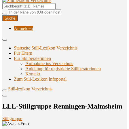
Unterstützungsangebote rund ums Stillen
Still-lexikon Verzeichnis
Anmelden
Startseite Still-Lexikon Verzeichnis
Für Eltern
Für Stillberaterinnen
Aufnahme ins Verzeichnis
Anlei­tung für regis­trier­te Stillberaterinnen
Kon­takt
Zum Still-Lexikon Infoportal
Still-lexikon Verzeichnis
LLL-Still­grup­pe Renningen-Malmsheim
Stillgruppe