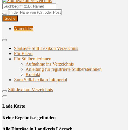
Unterstützungsangebote rund ums Stillen
Still-lexikon Verzeichnis
Anmelden
Startseite Still-Lexikon Verzeichnis
Für Eltern
Für Stillberaterinnen
Aufnahme ins Verzeichnis
Anlei­tung für regis­trier­te Stillberaterinnen
Kon­takt
Zum Still-Lexikon Infoportal
Still-lexikon Verzeichnis
Lade Karte
Кeine Ergebnisse gefunden
Alle Einträge in Landkreis Lörrach