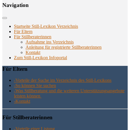
Navi­ga­ti­on
Startseite Still-Lexikon Verzeichnis
Für Eltern
Für Stillberaterinnen
Aufnahme ins Verzeichnis
Anlei­tung für regis­trier­te Stillberaterinnen
Kon­takt
Zum Still-Lexikon Infoportal
Für Eltern
-Vor­tei­le der Suche im Ver­zeich­nis des Still-Lexikons
-So kön­nen Sie suchen
-Was Still­be­ra­tung und die wei­te­ren Unter­stüt­zungs­an­ge­bo­te
leis­ten können
-Kon­takt
Für Still­be­ra­te­rin­nen
-Vor­tei­le einer Listung