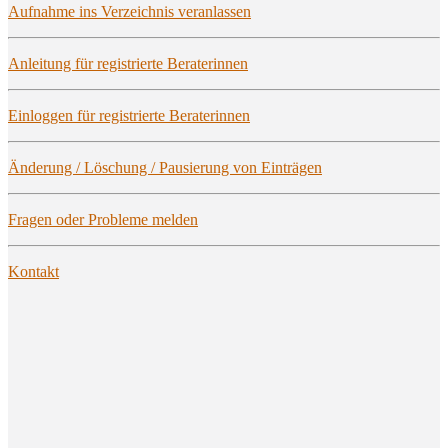
Auf­nah­me ins Ver­zeich­nis veranlassen
Anlei­tung für regis­trier­te Beraterinnen
Ein­log­gen für regis­trier­te Beraterinnen
Ände­rung / Löschung / Pau­sie­rung von Einträgen
Fra­gen oder Pro­ble­me melden
Kon­takt