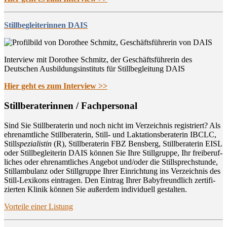
Stillbegleiterinnen DAIS
Interview mit Dorothee Schmitz, der Geschäftsführerin des
Deutschen Ausbildungsinstituts für Stillbegleitung DAIS
Hier geht es zum Interview >>
Still­be­ra­te­rin­nen / Fachpersonal
Sind Sie Still­be­ra­te­rin und noch nicht im Ver­zeich­nis regis­triert? Als
ehren­amt­li­che Still­be­ra­te­rin, Still- und Lak­ta­ti­ons­be­ra­te­rin IBCLC,
Still
spe­zia­lis­tin
(R), Still­be­ra­te­rin FBZ Bens­berg, Still­be­ra­te­rin EISL
oder Still­be­glei­te­rin DAIS kön­nen Sie Ihre Still­grup­pe, Ihr frei­be­ruf­
li­ches oder ehren­amt­li­ches Ange­bot und/oder die Still­sprech­stun­de,
Still­am­bu­lanz oder Still­grup­pe Ihrer Ein­rich­tung ins Ver­zeich­nis des
Still-Lexi­kons ein­tra­gen. Den Ein­trag Ihrer Baby­freund­lich zer­ti­fi­
zier­ten Kli­nik kön­nen Sie außer­dem indi­vi­du­ell gestalten.
Vor­tei­le einer Listung