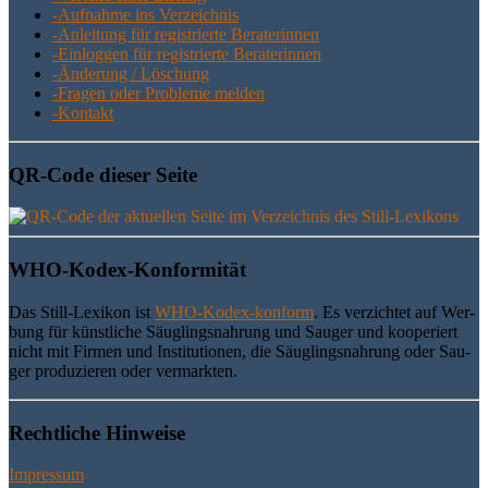
-Auf­nah­me ins Verzeichnis
-Anlei­tung für regis­trier­te Beraterinnen
-Ein­log­gen für regis­trier­te Beraterinnen
-Ände­rung / Löschung
-Fra­gen oder Pro­ble­me melden
-Kon­takt
QR-Code die­ser Seite
WHO-Kodex-Kon­for­mi­tät
Das Still-Lexi­kon ist
WHO-Kodex-kon­form
. Es ver­zich­tet auf Wer­
bung für künst­li­che Säug­lings­nah­rung und Sau­ger und koope­riert
nicht mit Fir­men und Insti­tu­tio­nen, die Säug­lings­nah­rung oder Sau­
ger pro­du­zie­ren oder vermarkten.
Recht­li­che Hinweise
Impressum