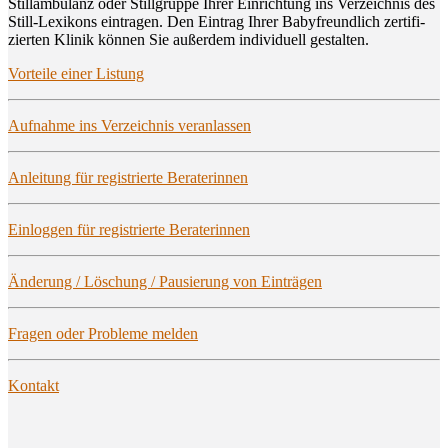
Still­am­bu­lanz oder Still­grup­pe Ihrer Ein­rich­tung ins Ver­zeich­nis des
Still-Lexi­kons ein­tra­gen. Den Ein­trag Ihrer Baby­freund­lich zer­ti­fi­
zier­ten Kli­nik kön­nen Sie außer­dem indi­vi­du­ell gestalten.
Vor­tei­le einer Listung
Auf­nah­me ins Ver­zeich­nis veranlassen
Anlei­tung für regis­trier­te Beraterinnen
Ein­log­gen für regis­trier­te Beraterinnen
Ände­rung / Löschung / Pau­sie­rung von Einträgen
Fra­gen oder Pro­ble­me melden
Kon­takt