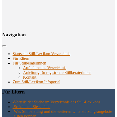
Navi­ga­ti­on
Startseite Still-Lexikon Verzeichnis
Für Eltern
Für Stillberaterinnen
Aufnahme ins Verzeichnis
Anlei­tung für regis­trier­te Stillberaterinnen
Kon­takt
Zum Still-Lexikon Infoportal
Für Eltern
-Vor­tei­le der Suche im Ver­zeich­nis des Still-Lexikons
-So kön­nen Sie suchen
-Was Still­be­ra­tung und die wei­te­ren Unter­stüt­zungs­an­ge­bo­te
leis­ten können