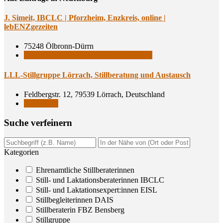
J. Simeit, IBCLC | Pforz­heim, Enz­kreis, online |
lebENZgezeiten
75248 Ölbronn-Dürrn
Still- und Laktationsberaterinnen IBCLC
LLL-Still­grup­pe Lör­rach, Still­be­ra­tung und Austausch
Feldbergstr. 12, 79539 Lörrach, Deutschland
Stillgruppe
Suche ver­fei­nern
Kategorien
Ehrenamtliche Stillberaterinnen
Still- und Laktationsberaterinnen IBCLC
Still- und Laktationsexpert:innen EISL
Stillbegleiterinnen DAIS
Stillberaterin FBZ Bensberg
Stillgruppe