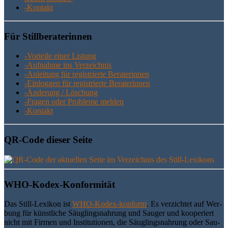
-Kon­takt
Für Still­be­ra­te­rin­nen
-Vor­tei­le einer Listung
-Auf­nah­me ins Verzeichnis
-Anlei­tung für regis­trier­te Beraterinnen
-Ein­log­gen für regis­trier­te Beraterinnen
-Ände­rung / Löschung
-Fra­gen oder Pro­ble­me melden
-Kon­takt
QR-Code die­ser Seite
WHO-Kodex-Kon­for­mi­tät
Das Still-Lexi­kon ist
WHO-Kodex-kon­form
. Es ver­zich­tet auf Wer­
bung für künst­li­che Säug­lings­nah­rung und Sau­ger und koope­riert
nicht mit Fir­men und Insti­tu­tio­nen, die Säug­lings­nah­rung oder Sau­