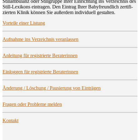
Still­am­bu­lanz oder Still­grup­pe Ihrer Ein­rich­tung ins Ver­zeich­nis des
Still-Lexi­kons ein­tra­gen. Den Ein­trag Ihrer Baby­freund­lich zer­ti­fi­
zier­ten Kli­nik kön­nen Sie außer­dem indi­vi­du­ell gestalten.
Vor­tei­le einer Listung
Auf­nah­me ins Ver­zeich­nis veranlassen
Anlei­tung für regis­trier­te Beraterinnen
Ein­log­gen für regis­trier­te Beraterinnen
Ände­rung / Löschung / Pau­sie­rung von Einträgen
Fra­gen oder Pro­ble­me melden
Kon­takt