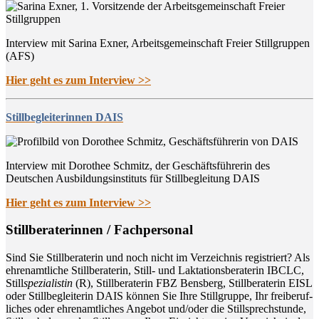
Interview mit Sarina Exner, Arbeitsgemeinschaft Freier Stillgruppen
(AFS)
Hier geht es zum Interview >>
Stillbegleiterinnen DAIS
Interview mit Dorothee Schmitz, der Geschäftsführerin des
Deutschen Ausbildungsinstituts für Stillbegleitung DAIS
Hier geht es zum Interview >>
Still­be­ra­te­rin­nen / Fachpersonal
Sind Sie Still­be­ra­te­rin und noch nicht im Ver­zeich­nis regis­triert? Als
ehren­amt­li­che Still­be­ra­te­rin, Still- und Lak­ta­ti­ons­be­ra­te­rin IBCLC,
Still
spe­zia­lis­tin
(R), Still­be­ra­te­rin FBZ Bens­berg, Still­be­ra­te­rin EISL
oder Still­be­glei­te­rin DAIS kön­nen Sie Ihre Still­grup­pe, Ihr frei­be­ruf­
li­ches oder ehren­amt­li­ches Ange­bot und/oder die Still­sprech­stun­de,