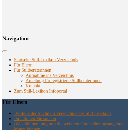
Navi­ga­ti­on
Startseite Still-Lexikon Verzeichnis
Für Eltern
Für Stillberaterinnen
Aufnahme ins Verzeichnis
Anlei­tung für regis­trier­te Stillberaterinnen
Kon­takt
Zum Still-Lexikon Infoportal
Für Eltern
-Vor­tei­le der Suche im Ver­zeich­nis des Still-Lexikons
-So kön­nen Sie suchen
-Was Still­be­ra­tung und die wei­te­ren Unter­stüt­zungs­an­ge­bo­te
leis­ten können