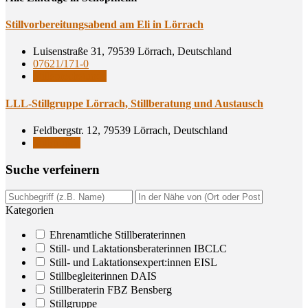
Still­vor­be­rei­tungs­abend am Eli in Lörrach
Luisenstraße 31, 79539 Lörrach, Deutschland
07621/171-0
Stillsprechstunde
LLL-Still­grup­pe Lör­rach, Still­be­ra­tung und Austausch
Feldbergstr. 12, 79539 Lörrach, Deutschland
Stillgruppe
Suche ver­fei­nern
Kategorien
Ehrenamtliche Stillberaterinnen
Still- und Laktationsberaterinnen IBCLC
Still- und Laktationsexpert:innen EISL
Stillbegleiterinnen DAIS
Stillberaterin FBZ Bensberg
Stillgruppe