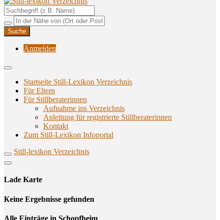
Unterstützungsangebote rund ums Stillen
Still-lexikon Verzeichnis
Anmelden
Startseite Still-Lexikon Verzeichnis
Für Eltern
Für Stillberaterinnen
Aufnahme ins Verzeichnis
Anlei­tung für regis­trier­te Stillberaterinnen
Kon­takt
Zum Still-Lexikon Infoportal
Still-lexikon Verzeichnis
Lade Karte
Кeine Ergebnisse gefunden
Alle Einträge in Schopfheim