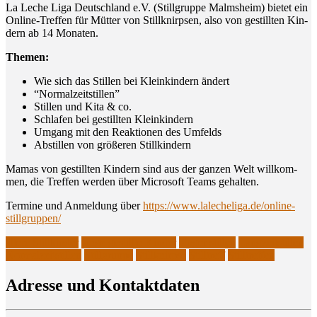
La Leche Liga Deutsch­land e.V. (Still­grup­pe Malms­heim) bie­tet ein
Online-Tref­fen für Müt­ter von Still­knirp­sen, also von gestill­ten Kin­
dern ab 14 Monaten.
The­men:
Wie sich das Stil­len bei Klein­kin­dern ändert
“Nor­mal­zeit­stil­len”
Stil­len und Kita & co.
Schla­fen bei gestill­ten Kleinkindern
Umgang mit den Reak­tio­nen des Umfelds
Abstil­len von grö­ße­ren Stillkindern
Mamas von gestill­ten Kin­dern sind aus der gan­zen Welt will­kom­
men, die Tref­fen wer­den über Micro­soft Teams gehalten.
Ter­mi­ne und Anmel­dung über
https://www.lalecheliga.de/online-
stillgruppen/
ältere Stillkinder
lange gestillte Kinder
länger stillen
Langzeitstillen
Normalzeitstillen
Stillgruppe
Stillknirpse
Stilltreff
Stilltreffen
Adres­se und Kontaktdaten