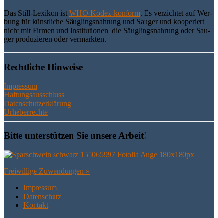
Das Still-Lexi­kon ist
WHO-Kodex-kon­form
. Es ver­zich­tet auf Wer­
bung für künst­li­che Säug­lings­nah­rung und Sau­ger und koope­riert
nicht mit Fir­men und Insti­tu­tio­nen, die Säug­lings­nah­rung oder Sau­
ger pro­du­zie­ren oder vermarkten.
Recht­li­che Hinweise
Impressum
Haftungsausschluss
Datenschutzerklärung
Urheberrechte
Bit­te unter­stüt­zen Sie unse­re Arbeit!
Frei­wil­li­ge Zuwendungen »
Impres­sum
Daten­schutz
Kon­takt