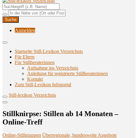
Unterstützungsangebote rund ums Stillen
Still-lexikon Verzeichnis
Anmelden
Startseite Still-Lexikon Verzeichnis
Für Eltern
Für Stillberaterinnen
Aufnahme ins Verzeichnis
Anlei­tung für regis­trier­te Stillberaterinnen
Kon­takt
Zum Still-Lexikon Infoportal
Still-lexikon Verzeichnis
Still­knirp­se: Stil­len ab 14 Mona­ten –
Online-Treff
Online-Stillgruppen
Überregionale, bundesweite Angebote