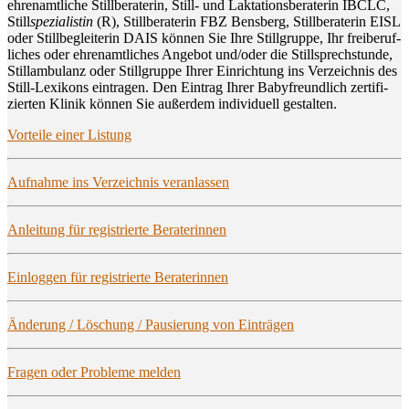
ehren­amt­li­che Still­be­ra­te­rin, Still- und Lak­ta­ti­ons­be­ra­te­rin IBCLC,
Still
spe­zia­lis­tin
(R), Still­be­ra­te­rin FBZ Bens­berg, Still­be­ra­te­rin EISL
oder Still­be­glei­te­rin DAIS kön­nen Sie Ihre Still­grup­pe, Ihr frei­be­ruf­
li­ches oder ehren­amt­li­ches Ange­bot und/oder die Still­sprech­stun­de,
Still­am­bu­lanz oder Still­grup­pe Ihrer Ein­rich­tung ins Ver­zeich­nis des
Still-Lexi­kons ein­tra­gen. Den Ein­trag Ihrer Baby­freund­lich zer­ti­fi­
zier­ten Kli­nik kön­nen Sie außer­dem indi­vi­du­ell gestalten.
Vor­tei­le einer Listung
Auf­nah­me ins Ver­zeich­nis veranlassen
Anlei­tung für regis­trier­te Beraterinnen
Ein­log­gen für regis­trier­te Beraterinnen
Ände­rung / Löschung / Pau­sie­rung von Einträgen
Fra­gen oder Pro­ble­me melden