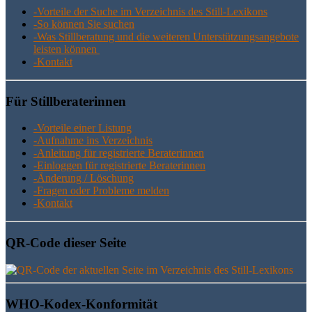
-Vor­tei­le der Suche im Ver­zeich­nis des Still-Lexikons
-So kön­nen Sie suchen
-Was Still­be­ra­tung und die wei­te­ren Unter­stüt­zungs­an­ge­bo­te
leis­ten können
-Kon­takt
Für Still­be­ra­te­rin­nen
-Vor­tei­le einer Listung
-Auf­nah­me ins Verzeichnis
-Anlei­tung für regis­trier­te Beraterinnen
-Ein­log­gen für regis­trier­te Beraterinnen
-Ände­rung / Löschung
-Fra­gen oder Pro­ble­me melden
-Kon­takt
QR-Code die­ser Seite
WHO-Kodex-Kon­for­mi­tät