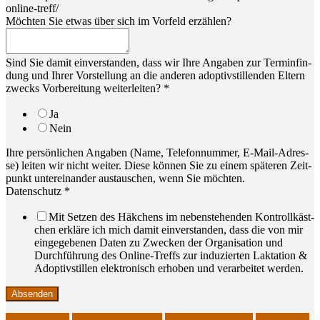
online-treff/
Möch­ten Sie etwas über sich im Vor­feld erzählen?
Ihrer
Sind Sie damit ein­ver­stan­den, dass wir Ihre Anga­ben zur Ter­min­fin­
zwecks
dung und Ihrer Vor­stel­lung an die ande­ren adop­tivstil­len­den Eltern
Stadium
zwecks Vor­be­rei­tung wei­ter­lei­ten?
*
Ja
Nein
Ihre per­sön­li­chen Anga­ben (Name, Tele­fon­num­mer, E‑Mail-Adres­
se) lei­ten wir nicht wei­ter. Die­se kön­nen Sie zu einem spä­te­ren Zeit­
punkt unter­ein­an­der aus­tau­schen, wenn Sie möchten.
Daten­schutz
*
Mit Set­zen des Häk­chens im neben­ste­hen­den Kon­troll­käst­
chen erklä­re ich mich damit ein­ver­stan­den, dass die von mir
ein­ge­ge­be­nen Daten zu Zwe­cken der Orga­ni­sa­ti­on und
Durch­füh­rung des Online-Treffs zur indu­zier­ten Lak­ta­ti­on &
Adop­tivstil­len elek­tro­nisch erho­ben und ver­ar­bei­tet werden.
Absenden
Adoptivstillen
induzierte Laktation
Stillen ohne Geburt
Zufütterung