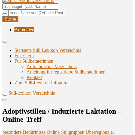
Unterstützungsangebote rund ums Stillen
Still-lexikon Verzeichnis
Anmelden
Startseite Still-Lexikon Verzeichnis
Für Eltern
Für Stillberaterinnen
Aufnahme ins Verzeichnis
Anlei­tung für regis­trier­te Stillberaterinnen
Kon­takt
Zum Still-Lexikon Infoportal
Still-lexikon Verzeichnis
Adop­tivstil­len / Indu­zier­te Lak­ta­ti­on –
Online-Treff
besondere Bedürfnisse
Online-Stillgruppen
Überregionale,