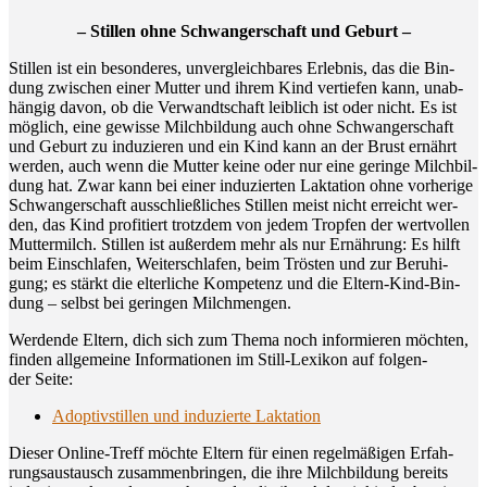
– Stil­len ohne Schwan­ger­schaft und Geburt –
Stil­len ist ein beson­de­res, unver­gleich­ba­res Erleb­nis, das die Bin­
dung zwi­schen einer Mut­ter und ihrem Kind ver­tie­fen kann, unab­
hän­gig davon, ob die Ver­wandt­schaft leib­lich ist oder nicht. Es ist
mög­lich, eine gewis­se Milch­bil­dung auch ohne Schwan­ger­schaft
und Geburt zu indu­zie­ren und ein Kind kann an der Brust ernährt
wer­den, auch wenn die Mut­ter kei­ne oder nur eine gerin­ge Milch­bil­
dung hat. Zwar kann bei einer indu­zier­ten Lak­ta­ti­on ohne vor­he­ri­ge
Schwan­ger­schaft aus­schließ­li­ches Stil­len meist nicht erreicht wer­
den, das Kind pro­fi­tiert trotz­dem von jedem Trop­fen der wert­vol­len
Mut­ter­milch. Stil­len ist außer­dem mehr als nur Ernäh­rung: Es hilft
beim Ein­schla­fen, Wei­ter­schla­fen, beim Trös­ten und zur Beru­hi­
gung; es stärkt die elter­li­che Kom­pe­tenz und die Eltern-Kind-Bin­
dung – selbst bei gerin­gen Milchmengen.
Wer­den­de Eltern, dich sich zum The­ma noch infor­mie­ren möch­ten,
fin­den all­ge­mei­ne Infor­ma­tio­nen im Still-Lexi­kon auf fol­gen­
der Seite:
Adop­tivstil­len und indu­zier­te Laktation
Die­ser Online-Treff möch­te Eltern für einen regel­mä­ßi­gen Erfah­
rungs­aus­tausch zusam­men­brin­gen, die ihre Milch­bil­dung bereits