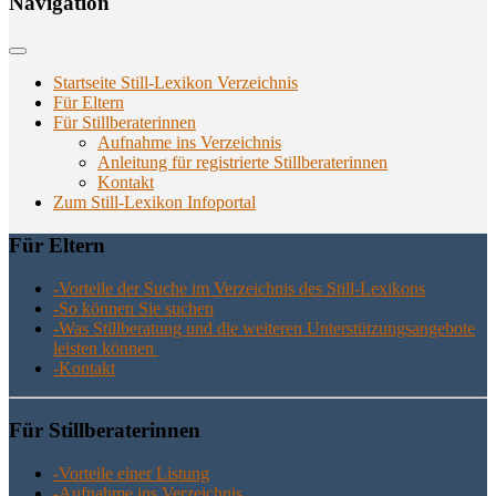
Navi­ga­ti­on
Startseite Still-Lexikon Verzeichnis
Für Eltern
Für Stillberaterinnen
Aufnahme ins Verzeichnis
Anlei­tung für regis­trier­te Stillberaterinnen
Kon­takt
Zum Still-Lexikon Infoportal
Für Eltern
-Vor­tei­le der Suche im Ver­zeich­nis des Still-Lexikons
-So kön­nen Sie suchen
-Was Still­be­ra­tung und die wei­te­ren Unter­stüt­zungs­an­ge­bo­te
leis­ten können
-Kon­takt
Für Still­be­ra­te­rin­nen
-Vor­tei­le einer Listung
-Auf­nah­me ins Verzeichnis