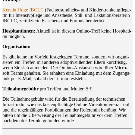
Kers­tin Hoge IBCLC
(Fach­ge­sund­heits- und Kin­der­kran­ken­pfle­ge­
rin für Inten­siv­pfle­ge und Anäs­the­sie, Still- und Lak­ta­ti­ons­be­ra­te­rin
IBCLC, zer­ti­fi­zier­te Fla­schen- und Formulaberaterin)
Hos­pi­tan­tin­nen:
Aktu­ell ist in die­sem Online-Treff kei­ne Hos­pi­ta­ti­
on möglich.
Orga­ni­sa­ti­on:
Es gibt kei­ne im Vor­feld fest­ge­leg­ten Ter­mi­ne, son­dern wir orga­ni­
sie­ren ein Tref­fen mit ande­ren adop­tivstil­len­den Eltern kurz­fris­tig,
wenn Sie sich anmel­den. Der Online-Aus­tausch wird über Micro­
soft Teams gehal­ten. Sie erhal­ten eine Ein­la­dung mit dem Zugangs­
link per E‑Mail, sobald der Ter­min feststeht.
Teil­nah­me­ge­bühr
pro Tref­fen und Mut­ter: 5 €
Die Teil­nah­me­ge­bühr wird für die Bereit­stel­lung der tech­ni­schen
Infra­struk­tur wie das kos­ten­pflich­ti­ge Online-Video­kon­fe­renz-Tool
und die regel­mä­ßi­gen Fort­bil­dun­gen der Refe­ren­tin benö­tigt. Wir
bit­ten um die Über­wei­sung der Teil­nah­me­ge­bühr vor dem Tref­fen,
nach­dem der Ter­min gefun­den wurde.