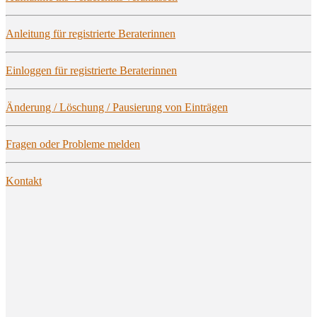
Anlei­tung für regis­trier­te Beraterinnen
Ein­log­gen für regis­trier­te Beraterinnen
Ände­rung / Löschung / Pau­sie­rung von Einträgen
Fra­gen oder Pro­ble­me melden
Kon­takt