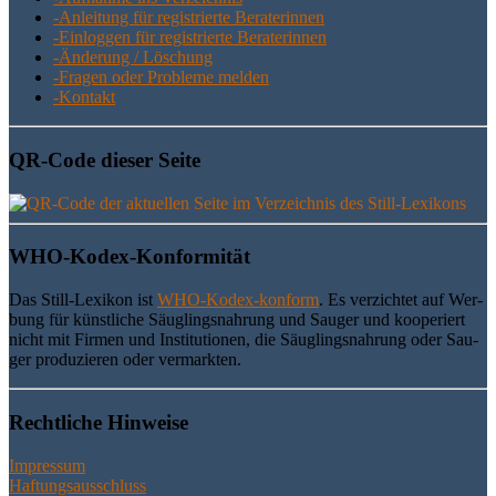
-Anlei­tung für regis­trier­te Beraterinnen
-Ein­log­gen für regis­trier­te Beraterinnen
-Ände­rung / Löschung
-Fra­gen oder Pro­ble­me melden
-Kon­takt
QR-Code die­ser Seite
WHO-Kodex-Kon­for­mi­tät
Das Still-Lexi­kon ist
WHO-Kodex-kon­form
. Es ver­zich­tet auf Wer­
bung für künst­li­che Säug­lings­nah­rung und Sau­ger und koope­riert
nicht mit Fir­men und Insti­tu­tio­nen, die Säug­lings­nah­rung oder Sau­
ger pro­du­zie­ren oder vermarkten.
Recht­li­che Hinweise
Impressum
Haftungsausschluss