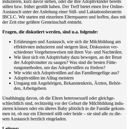
indu­zie­ren, kurz davor ste­hen, oder die ihre Adop­tiv­kin­der bereits
stil­len bzw. frü­her gestillt haben. Der Treff bie­tet einen live Online-
Aus­tausch unter der Anlei­tung einer Still- und Lak­ta­ti­ons­be­ra­te­rin
IBCLC. Wir star­ten mit ein­zel­nen Eltern­paa­ren und hof­fen, dass mit
der Zeit eine grö­ße­re Gemein­schaft entsteht.
Fra­gen, die dis­ku­tiert wer­den, sind u.a. folgende:
Erfah­run­gen und Aus­tausch, wie sich die Milch­bil­dung am
effek­tivs­ten indu­zie­ren und stei­gern lässt, Dis­kus­si­on ver­
schie­de­ner Vor­ge­hens­wei­sen mit ihren Vor- und Nachteilen.
Wie lässt sich ein Adop­tiv­ba­by dazu bewe­gen, an der Brust
der Adop­tiv­mut­ter zu sau­gen? Was sind die bes­ten Füt­te­
rungs­me­tho­den, um das Adop­tivstil­len zu fördern?
Wie wirkt sich Adop­tivstil­len auf das Fami­li­en­ge­fü­ge aus?
Adop­tivstil­len im All­tag meistern
Umgang mit Ange­hö­ri­gen, Bekann­ten­kreis, Ärz­ten, Behör­
den, Arbeitgebern
Unab­hän­gig davon, ob die Eltern hete­ro­se­xu­ell oder gleich­ge­
schlecht­lich sind, recht­zei­tig vor der Geburt die Milch­bil­dung indu­
zie­ren kön­nen oder ein älte­res Baby plötz­lich in die Fami­lie gekom­
men ist, ob nur ein Eltern­teil stillt oder bei­de – sie sind alle zu die­
sem Aus­tausch herz­lich eingeladen.
Lei­tung: