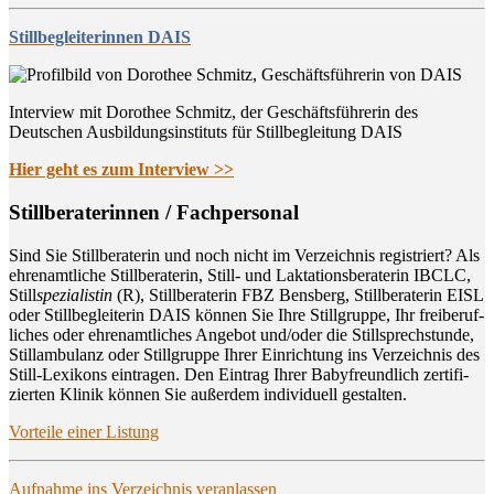
Stillbegleiterinnen DAIS
Interview mit Dorothee Schmitz, der Geschäftsführerin des
Deutschen Ausbildungsinstituts für Stillbegleitung DAIS
Hier geht es zum Interview >>
Still­be­ra­te­rin­nen / Fachpersonal
Sind Sie Still­be­ra­te­rin und noch nicht im Ver­zeich­nis regis­triert? Als
ehren­amt­li­che Still­be­ra­te­rin, Still- und Lak­ta­ti­ons­be­ra­te­rin IBCLC,
Still
spe­zia­lis­tin
(R), Still­be­ra­te­rin FBZ Bens­berg, Still­be­ra­te­rin EISL
oder Still­be­glei­te­rin DAIS kön­nen Sie Ihre Still­grup­pe, Ihr frei­be­ruf­
li­ches oder ehren­amt­li­ches Ange­bot und/oder die Still­sprech­stun­de,
Still­am­bu­lanz oder Still­grup­pe Ihrer Ein­rich­tung ins Ver­zeich­nis des
Still-Lexi­kons ein­tra­gen. Den Ein­trag Ihrer Baby­freund­lich zer­ti­fi­
zier­ten Kli­nik kön­nen Sie außer­dem indi­vi­du­ell gestalten.
Vor­tei­le einer Listung
Auf­nah­me ins Ver­zeich­nis veranlassen