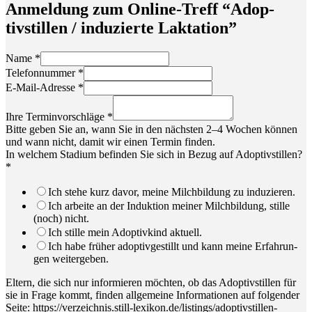
Anmel­dung zum Online-Treff “Adop­
tivstil­len / indu­zier­te Laktation”
Name
*
Tele­fon­num­mer
*
E‑Mail-Adres­se
*
Ihre Ter­min­vor­schlä­ge
*
Bit­te geben Sie an, wann Sie in den nächs­ten 2–4 Wochen kön­nen
und wann nicht, damit wir einen Ter­min finden.
In wel­chem Sta­di­um befin­den Sie sich in Bezug auf Adop­tivstil­len?
*
Ich ste­he kurz davor, mei­ne Milch­bil­dung zu induzieren.
Ich arbei­te an der Induk­ti­on mei­ner Milch­bil­dung, stil­le
(noch) nicht.
Ich stil­le mein Adop­tiv­kind aktuell.
Ich habe frü­her adop­tiv­ge­stillt und kann mei­ne Erfah­run­
gen weitergeben.
Eltern, die sich nur infor­mie­ren möch­ten, ob das Adop­tivstil­len für
sie in Fra­ge kommt, fin­den all­ge­mei­ne Infor­ma­tio­nen auf fol­gen­der
Sei­te: https://verzeichnis.still-lexikon.de/listings/adoptivstillen-