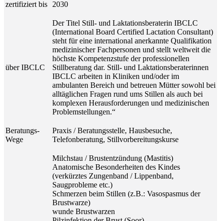
zertifiziert bis
2030
Der Titel Still- und Laktationsberaterin IBCLC
(International Board Certified Lactation Consultant)
steht für eine international anerkannte Qualifikation
medizinischer Fachpersonen und stellt weltweit die
höchste Kompetenzstufe der professionellen
über IBCLC
Stillberatung dar. Still- und Laktationsberaterinnen
IBCLC arbeiten in Kliniken und/oder im
ambulanten Bereich und betreuen Mütter sowohl bei
alltäglichen Fragen rund ums Stillen als auch bei
komplexen Herausforderungen und medizinischen
Problemstellungen.“
Beratungs-
Praxis / Beratungsstelle, Hausbesuche,
Wege
Telefonberatung, Stillvorbereitungskurse
Milchstau / Brustentzündung (Mastitis)
Anatomische Besonderheiten des Kindes
(verkürztes Zungenband / Lippenband,
Saugprobleme etc.)
Schmerzen beim Stillen (z.B.: Vasospasmus der
Brustwarze)
wunde Brustwarzen
Pilzinfektion der Brust (Soor)