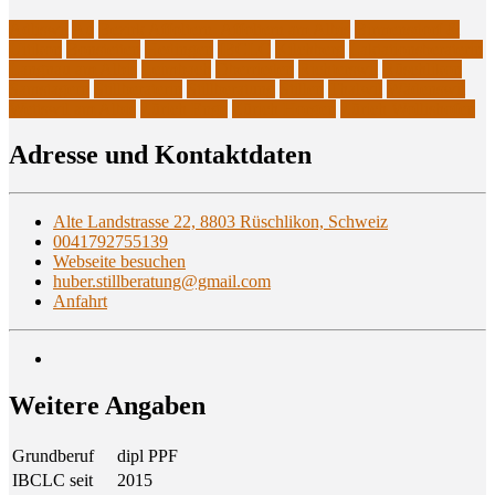
Adliswil
Au
Bezirk Affoltern: Affoltern am Albis
Birmensdorf &
Uitikon
Bonstetten
Hedingen
IBCLC
Kilchberg
Laktationsberaterin
Langnau am Albis
Leimbach
Oberrieden
Richterswil
Rüschlikon
Samstagern
Stillberaterin
Stillberatung
Stillen
Thalwil
Wädenswil
Wettswil am Albis
Zürich Enge
Zürich Horgen
Zürich Wollishofen
Adres­se und Kontaktdaten
Alte Landstrasse 22, 8803 Rüschlikon, Schweiz
0041792755139
Webseite besuchen
huber.stillberatung@gmail.com
Anfahrt
Wei­te­re Angaben
Grundberuf
dipl PPF
IBCLC seit
2015