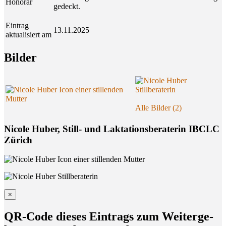
Honorar
gedeckt.
Eintrag
13.11.2025
aktualisiert am
Bil­der
Alle Bilder (2)
Nicole Huber, Still- und Laktationsberaterin IBCLC
Zürich
×
QR-Code die­ses Ein­trags zum Wei­ter­ge­