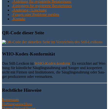
-Anlei­tung für regis­trier­te Beraterinnen
-Ein­log­gen für regis­trier­te Beraterinnen
-Ände­rung / Löschung
-Fra­gen oder Pro­ble­me melden
-Kon­takt
QR-Code die­ser Seite
WHO-Kodex-Kon­for­mi­tät
Das Still-Lexi­kon ist
WHO-Kodex-kon­form
. Es ver­zich­tet auf Wer­
bung für künst­li­che Säug­lings­nah­rung und Sau­ger und koope­riert
nicht mit Fir­men und Insti­tu­tio­nen, die Säug­lings­nah­rung oder Sau­
ger pro­du­zie­ren oder vermarkten.
Recht­li­che Hinweise
Impressum
Haftungsausschluss
Datenschutzerklärung