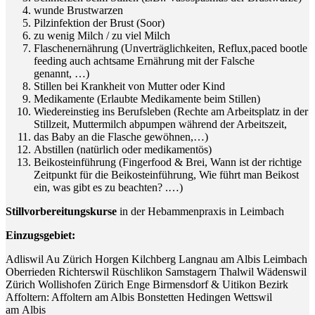
wun­de Brustwarzen
Pilz­in­fek­ti­on der Brust (Soor)
zu wenig Milch / zu viel Milch
Fla­schen­er­näh­rung (Unver­träg­lich­kei­ten, Reflux,paced boot­le
fee­ding auch acht­sa­me Ernäh­rung mit der Fal­sche
genannt, …)
Stil­len bei Krank­heit von Mut­ter oder Kind
Medi­ka­men­te (Erlaub­te Medi­ka­men­te beim Stillen)
Wie­der­ein­stieg ins Berufs­le­ben (Rech­te am Arbeits­platz in der
Still­zeit, Mut­ter­milch abpum­pen wäh­rend der Arbeitszeit,
das Baby an die Fla­sche gewöhnen,…)
Abstil­len (natür­lich oder medikamentös)
Bei­ko­stein­füh­rung (Fin­ger­food & Brei, Wann ist der rich­ti­ge
Zeit­punkt für die Bei­ko­stein­füh­rung, Wie führt man Bei­kost
ein, was gibt es zu beachten? .…)
Still­vor­be­rei­tungs­kur­se
in der Heb­am­men­pra­xis in Leimbach
Ein­zugs­ge­biet:
Adlis­wil Au Zürich Hor­gen Kilch­berg Lang­nau am Albis Leim­bach
Ober­rie­den Rich­ters­wil Rüsch­li­kon Sams­ta­gern Thal­wil Wädens­wil
Zürich Wol­lis­ho­fen Zürich Enge Bir­mensdorf & Uiti­kon Bezirk
Affol­tern: Affol­tern am Albis Bon­stet­ten Hedin­gen Wett­s­wil
am Albis