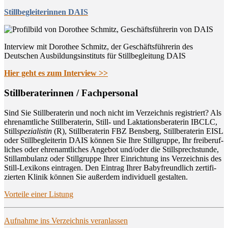
Stillbegleiterinnen DAIS
Interview mit Dorothee Schmitz, der Geschäftsführerin des
Deutschen Ausbildungsinstituts für Stillbegleitung DAIS
Hier geht es zum Interview >>
Still­be­ra­te­rin­nen / Fachpersonal
Sind Sie Still­be­ra­te­rin und noch nicht im Ver­zeich­nis regis­triert? Als
ehren­amt­li­che Still­be­ra­te­rin, Still- und Lak­ta­ti­ons­be­ra­te­rin IBCLC,
Still
spe­zia­lis­tin
(R), Still­be­ra­te­rin FBZ Bens­berg, Still­be­ra­te­rin EISL
oder Still­be­glei­te­rin DAIS kön­nen Sie Ihre Still­grup­pe, Ihr frei­be­ruf­
li­ches oder ehren­amt­li­ches Ange­bot und/oder die Still­sprech­stun­de,
Still­am­bu­lanz oder Still­grup­pe Ihrer Ein­rich­tung ins Ver­zeich­nis des
Still-Lexi­kons ein­tra­gen. Den Ein­trag Ihrer Baby­freund­lich zer­ti­fi­
zier­ten Kli­nik kön­nen Sie außer­dem indi­vi­du­ell gestalten.
Vor­tei­le einer Listung
Auf­nah­me ins Ver­zeich­nis veranlassen