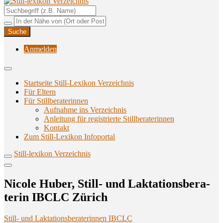
Unterstützungsangebote rund ums Stillen
Still-lexikon Verzeichnis
Anmelden
Startseite Still-Lexikon Verzeichnis
Für Eltern
Für Stillberaterinnen
Aufnahme ins Verzeichnis
Anlei­tung für regis­trier­te Stillberaterinnen
Kon­takt
Zum Still-Lexikon Infoportal
Still-lexikon Verzeichnis
Nico­le Huber, Still- und Lak­ta­ti­ons­be­ra­
te­rin IBCLC Zürich
Still- und Laktationsberaterinnen IBCLC