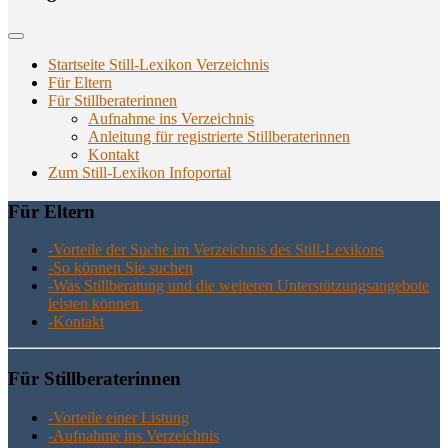
Startseite Still-Lexikon Verzeichnis
Für Eltern
Für Stillberaterinnen
Aufnahme ins Verzeichnis
Anlei­tung für regis­trier­te Stillberaterinnen
Kon­takt
Zum Still-Lexikon Infoportal
Für Eltern
-Vor­tei­le der Suche im Ver­zeich­nis des Still-Lexikons
-So kön­nen Sie suchen
-Was Still­be­ra­tung und die wei­te­ren Unter­stüt­zungs­an­ge­bo­te
leis­ten können
-Kon­takt
Für Still­be­ra­te­rin­nen
-Vor­tei­le einer Listung
-Auf­nah­me ins Verzeichnis