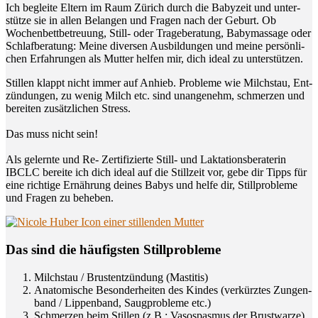
Ich beglei­te Eltern im Raum Zürich durch die Baby­zeit und unter­
stüt­ze sie in allen Belan­gen und Fra­gen nach der Geburt. Ob
Wochen­bett­be­treu­ung, Still- oder Tra­ge­be­ra­tung, Baby­mas­sa­ge oder
Schlaf­be­ra­tung: Mei­ne diver­sen Aus­bil­dun­gen und mei­ne per­sön­li­
chen Erfah­run­gen als Mut­ter hel­fen mir, dich ide­al zu unterstützen.
Stil­len klappt nicht immer auf Anhieb. Pro­ble­me wie Milch­stau, Ent­
zün­dun­gen, zu wenig Milch etc. sind unan­ge­nehm, schmer­zen und
berei­ten zusätz­li­chen Stress.
Das muss nicht sein!
Als gelern­te und Re- Zer­ti­fi­zier­te Still- und Lak­ta­ti­ons­be­ra­te­rin
IBCLC berei­te ich dich ide­al auf die Still­zeit vor, gebe dir Tipps für
eine rich­ti­ge Ernäh­rung dei­nes Babys und hel­fe dir, Still­pro­ble­me
und Fra­gen zu beheben.
Das sind die häu­figs­ten Stillprobleme
Milch­stau / Brust­ent­zün­dung (Masti­tis)
Ana­to­mi­sche Beson­der­hei­ten des Kin­des (ver­kürz­tes Zun­gen­
band / Lip­pen­band, Saug­pro­ble­me etc.)
Schmer­zen beim Stil­len (z.B.: Vaso­spas­mus der Brustwarze)