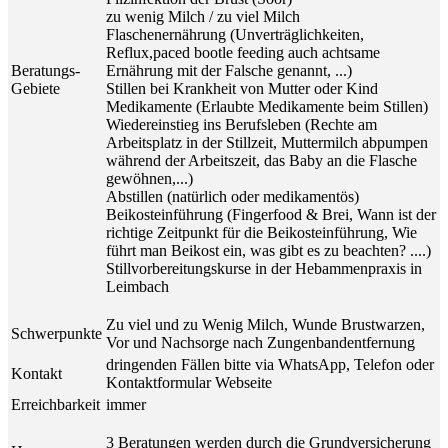
zu wenig Milch / zu viel Milch
Flaschenernährung (Unverträglichkeiten,
Reflux,paced bootle feeding auch achtsame
Beratungs-
Ernährung mit der Falsche genannt, ...)
Gebiete
Stillen bei Krankheit von Mutter oder Kind
Medikamente (Erlaubte Medikamente beim Stillen)
Wiedereinstieg ins Berufsleben (Rechte am
Arbeitsplatz in der Stillzeit, Muttermilch abpumpen
während der Arbeitszeit, das Baby an die Flasche
gewöhnen,...)
Abstillen (natürlich oder medikamentös)
Beikosteinführung (Fingerfood & Brei, Wann ist der
richtige Zeitpunkt für die Beikosteinführung, Wie
führt man Beikost ein, was gibt es zu beachten? ....)
Stillvorbereitungskurse in der Hebammenpraxis in
Leimbach
Zu viel und zu Wenig Milch, Wunde Brustwarzen,
Schwerpunkte
Vor und Nachsorge nach Zungenbandentfernung
dringenden Fällen bitte via WhatsApp, Telefon oder
Kontakt
Kontaktformular Webseite
Erreichbarkeit
immer
3 Beratungen werden durch die Grundversicherung