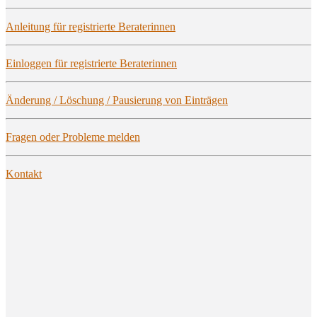
Anlei­tung für regis­trier­te Beraterinnen
Ein­log­gen für regis­trier­te Beraterinnen
Ände­rung / Löschung / Pau­sie­rung von Einträgen
Fra­gen oder Pro­ble­me melden
Kon­takt