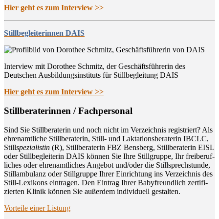
Hier geht es zum Interview >>
Stillbegleiterinnen DAIS
Interview mit Dorothee Schmitz, der Geschäftsführerin des
Deutschen Ausbildungsinstituts für Stillbegleitung DAIS
Hier geht es zum Interview >>
Still­be­ra­te­rin­nen / Fachpersonal
Sind Sie Still­be­ra­te­rin und noch nicht im Ver­zeich­nis regis­triert? Als
ehren­amt­li­che Still­be­ra­te­rin, Still- und Lak­ta­ti­ons­be­ra­te­rin IBCLC,
Still
spe­zia­lis­tin
(R), Still­be­ra­te­rin FBZ Bens­berg, Still­be­ra­te­rin EISL
oder Still­be­glei­te­rin DAIS kön­nen Sie Ihre Still­grup­pe, Ihr frei­be­ruf­
li­ches oder ehren­amt­li­ches Ange­bot und/oder die Still­sprech­stun­de,
Still­am­bu­lanz oder Still­grup­pe Ihrer Ein­rich­tung ins Ver­zeich­nis des
Still-Lexi­kons ein­tra­gen. Den Ein­trag Ihrer Baby­freund­lich zer­ti­fi­
zier­ten Kli­nik kön­nen Sie außer­dem indi­vi­du­ell gestalten.
Vor­tei­le einer Listung