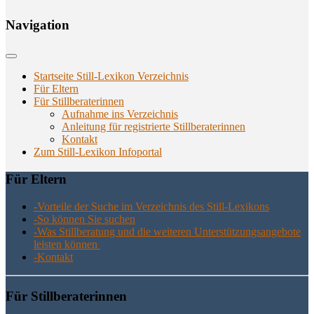
Navi­ga­ti­on
Startseite Still-Lexikon Verzeichnis
Für Eltern
Für Stillberaterinnen
Aufnahme ins Verzeichnis
Anlei­tung für regis­trier­te Stillberaterinnen
Kon­takt
Zum Still-Lexikon Infoportal
Für Eltern
-Vor­tei­le der Suche im Ver­zeich­nis des Still-Lexikons
-So kön­nen Sie suchen
-Was Still­be­ra­tung und die wei­te­ren Unter­stüt­zungs­an­ge­bo­te
leis­ten können
-Kon­takt
Für Still­be­ra­te­rin­nen