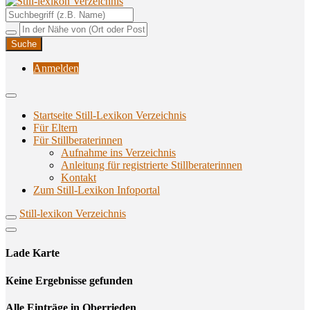
Unterstützungsangebote rund ums Stillen
Still-lexikon Verzeichnis
Anmelden
Startseite Still-Lexikon Verzeichnis
Für Eltern
Für Stillberaterinnen
Aufnahme ins Verzeichnis
Anlei­tung für regis­trier­te Stillberaterinnen
Kon­takt
Zum Still-Lexikon Infoportal
Still-lexikon Verzeichnis
Lade Karte
Кeine Ergebnisse gefunden
Alle Einträge in Oberrieden