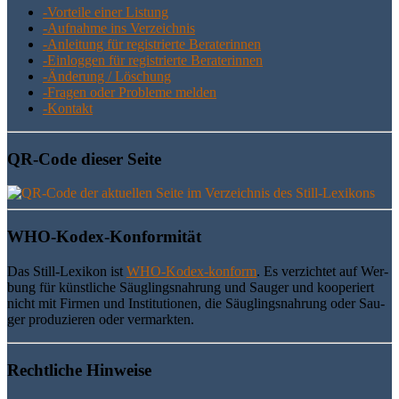
-Vor­tei­le einer Listung
-Auf­nah­me ins Verzeichnis
-Anlei­tung für regis­trier­te Beraterinnen
-Ein­log­gen für regis­trier­te Beraterinnen
-Ände­rung / Löschung
-Fra­gen oder Pro­ble­me melden
-Kon­takt
QR-Code die­ser Seite
WHO-Kodex-Kon­for­mi­tät
Das Still-Lexi­kon ist
WHO-Kodex-kon­form
. Es ver­zich­tet auf Wer­
bung für künst­li­che Säug­lings­nah­rung und Sau­ger und koope­riert
nicht mit Fir­men und Insti­tu­tio­nen, die Säug­lings­nah­rung oder Sau­
ger pro­du­zie­ren oder vermarkten.
Recht­li­che Hinweise