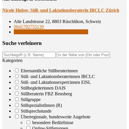
Nico­le Huber, Still- und Lak­ta­ti­ons­be­ra­te­rin IBCLC Zürich
Alte Landstrasse 22, 8803 Rüschlikon, Schweiz
0041792755139
Still- und Laktationsberaterinnen IBCLC
Suche ver­fei­nern
Kategorien
Ehrenamtliche Stillberaterinnen
Still- und Laktationsberaterinnen IBCLC
Still- und Laktationsexpert:innen EISL
Stillbegleiterinnen DAIS
Stillberaterin FBZ Bensberg
Stillgruppe
StillspezialistInnen (R)
Stillsprechstunde
Überregionale, bundesweite Angebote
besondere Bedürfnisse
Online-Stillgruppen