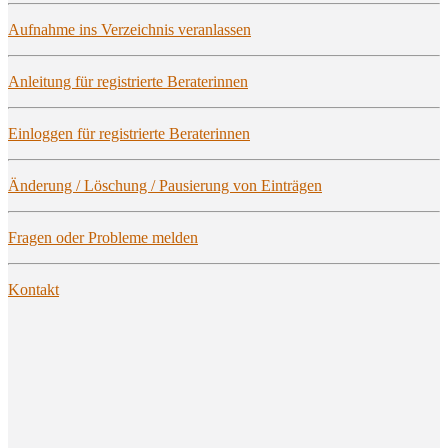
Auf­nah­me ins Ver­zeich­nis veranlassen
Anlei­tung für regis­trier­te Beraterinnen
Ein­log­gen für regis­trier­te Beraterinnen
Ände­rung / Löschung / Pau­sie­rung von Einträgen
Fra­gen oder Pro­ble­me melden
Kon­takt