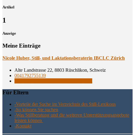
Artikel
1
Anzeige
Meine Einträge
Nico­le Huber, Still- und Lak­ta­ti­ons­be­ra­te­rin IBCLC Zürich
Alte Landstrasse 22, 8803 Rüschlikon, Schweiz
0041792755139
Still- und Laktationsberaterinnen IBCLC
Für Eltern
-Vor­tei­le der Suche im Ver­zeich­nis des Still-Lexikons
-So kön­nen Sie suchen
-Was Still­be­ra­tung und die wei­te­ren Unter­stüt­zungs­an­ge­bo­te
leis­ten können
-Kon­takt