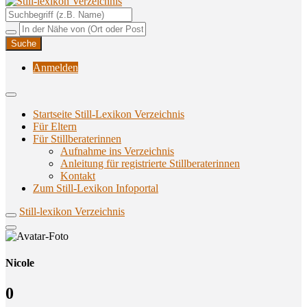
Unterstützungsangebote rund ums Stillen
Still-lexikon Verzeichnis
Anmelden
Startseite Still-Lexikon Verzeichnis
Für Eltern
Für Stillberaterinnen
Aufnahme ins Verzeichnis
Anlei­tung für regis­trier­te Stillberaterinnen
Kon­takt
Zum Still-Lexikon Infoportal
Still-lexikon Verzeichnis
Nicole
0