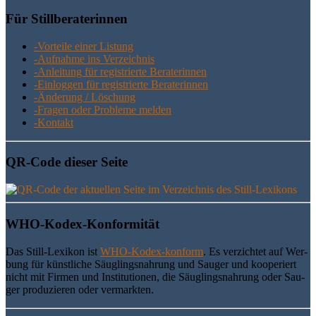
Für Still­be­ra­te­rin­nen
-Vor­tei­le einer Listung
-Auf­nah­me ins Verzeichnis
-Anlei­tung für regis­trier­te Beraterinnen
-Ein­log­gen für regis­trier­te Beraterinnen
-Ände­rung / Löschung
-Fra­gen oder Pro­ble­me melden
-Kon­takt
QR-Code die­ser Seite
WHO-Kodex-Kon­for­mi­tät
Das Still-Lexi­kon ist
WHO-Kodex-kon­form
. Es ver­zich­tet auf Wer­
bung für künst­li­che Säug­lings­nah­rung und Sau­ger und koope­riert
nicht mit Fir­men und Insti­tu­tio­nen, die Säug­lings­nah­rung oder Sau­
ger pro­du­zie­ren oder vermarkten.