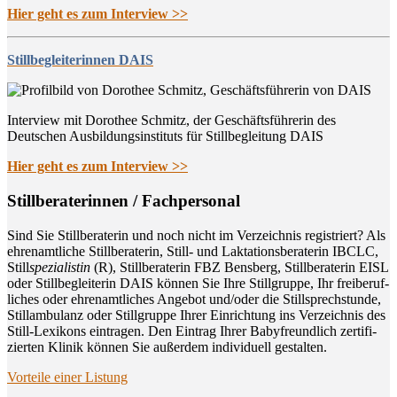
Hier geht es zum Interview >>
Stillbegleiterinnen DAIS
Interview mit Dorothee Schmitz, der Geschäftsführerin des
Deutschen Ausbildungsinstituts für Stillbegleitung DAIS
Hier geht es zum Interview >>
Still­be­ra­te­rin­nen / Fachpersonal
Sind Sie Still­be­ra­te­rin und noch nicht im Ver­zeich­nis regis­triert? Als
ehren­amt­li­che Still­be­ra­te­rin, Still- und Lak­ta­ti­ons­be­ra­te­rin IBCLC,
Still
spe­zia­lis­tin
(R), Still­be­ra­te­rin FBZ Bens­berg, Still­be­ra­te­rin EISL
oder Still­be­glei­te­rin DAIS kön­nen Sie Ihre Still­grup­pe, Ihr frei­be­ruf­
li­ches oder ehren­amt­li­ches Ange­bot und/oder die Still­sprech­stun­de,
Still­am­bu­lanz oder Still­grup­pe Ihrer Ein­rich­tung ins Ver­zeich­nis des
Still-Lexi­kons ein­tra­gen. Den Ein­trag Ihrer Baby­freund­lich zer­ti­fi­
zier­ten Kli­nik kön­nen Sie außer­dem indi­vi­du­ell gestalten.
Vor­tei­le einer Listung