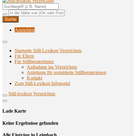
Unterstützungsangebote rund ums Stillen
Still-lexikon Verzeichnis
Anmelden
Startseite Still-Lexikon Verzeichnis
Für Eltern
Für Stillberaterinnen
Aufnahme ins Verzeichnis
Anlei­tung für regis­trier­te Stillberaterinnen
Kon­takt
Zum Still-Lexikon Infoportal
Still-lexikon Verzeichnis
Lade Karte
Кeine Ergebnisse gefunden
Alle Einträge in Leimbach