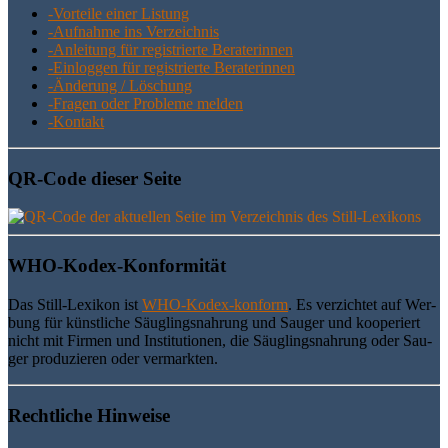
-Vor­tei­le einer Listung
-Auf­nah­me ins Verzeichnis
-Anlei­tung für regis­trier­te Beraterinnen
-Ein­log­gen für regis­trier­te Beraterinnen
-Ände­rung / Löschung
-Fra­gen oder Pro­ble­me melden
-Kon­takt
QR-Code die­ser Seite
WHO-Kodex-Kon­for­mi­tät
Das Still-Lexi­kon ist
WHO-Kodex-kon­form
. Es ver­zich­tet auf Wer­
bung für künst­li­che Säug­lings­nah­rung und Sau­ger und koope­riert
nicht mit Fir­men und Insti­tu­tio­nen, die Säug­lings­nah­rung oder Sau­
ger pro­du­zie­ren oder vermarkten.
Recht­li­che Hinweise