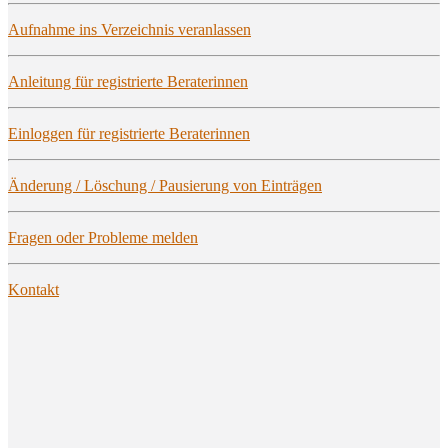
Auf­nah­me ins Ver­zeich­nis veranlassen
Anlei­tung für regis­trier­te Beraterinnen
Ein­log­gen für regis­trier­te Beraterinnen
Ände­rung / Löschung / Pau­sie­rung von Einträgen
Fra­gen oder Pro­ble­me melden
Kon­takt