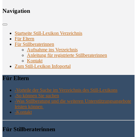
Navi­ga­ti­on
Startseite Still-Lexikon Verzeichnis
Für Eltern
Für Stillberaterinnen
Aufnahme ins Verzeichnis
Anlei­tung für regis­trier­te Stillberaterinnen
Kon­takt
Zum Still-Lexikon Infoportal
Für Eltern
-Vor­tei­le der Suche im Ver­zeich­nis des Still-Lexikons
-So kön­nen Sie suchen
-Was Still­be­ra­tung und die wei­te­ren Unter­stüt­zungs­an­ge­bo­te
leis­ten können
-Kon­takt
Für Still­be­ra­te­rin­nen