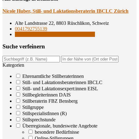
Nico­le Huber, Still- und Lak­ta­ti­ons­be­ra­te­rin IBCLC Zürich
Alte Landstrasse 22, 8803 Rüschlikon, Schweiz
0041792755139
Still- und Laktationsberaterinnen IBCLC
Suche ver­fei­nern
Kategorien
Ehrenamtliche Stillberaterinnen
Still- und Laktationsberaterinnen IBCLC
Still- und Laktationsexpert:innen EISL
Stillbegleiterinnen DAIS
Stillberaterin FBZ Bensberg
Stillgruppe
StillspezialistInnen (R)
Stillsprechstunde
Überregionale, bundesweite Angebote
besondere Bedürfnisse
Online-Stillgruppen