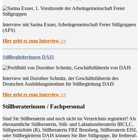
Interview mit Sarina Exner, Arbeitsgemeinschaft Freier Stillgruppen
(AFS)
Hier geht es zum Interview >>
Stillbegleiterinnen DAIS
Interview mit Dorothee Schmitz, der Geschäftsführerin des
Deutschen Ausbildungsinstituts für Stillbegleitung DAIS
Hier geht es zum Interview >>
Still­be­ra­te­rin­nen / Fachpersonal
Sind Sie Still­be­ra­te­rin und noch nicht im Ver­zeich­nis regis­triert? Als
ehren­amt­li­che Still­be­ra­te­rin, Still- und Lak­ta­ti­ons­be­ra­te­rin IBCLC,
Still
spe­zia­lis­tin
(R), Still­be­ra­te­rin FBZ Bens­berg, Still­be­ra­te­rin EISL
oder Still­be­glei­te­rin DAIS kön­nen Sie Ihre Still­grup­pe, Ihr frei­be­ruf­