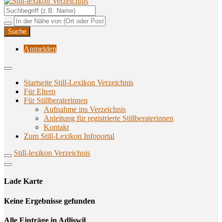
Unterstützungsangebote rund ums Stillen
Still-lexikon Verzeichnis
Anmelden
Startseite Still-Lexikon Verzeichnis
Für Eltern
Für Stillberaterinnen
Aufnahme ins Verzeichnis
Anlei­tung für regis­trier­te Stillberaterinnen
Kon­takt
Zum Still-Lexikon Infoportal
Still-lexikon Verzeichnis
Lade Karte
Кeine Ergebnisse gefunden
Alle Einträge in Adliswil