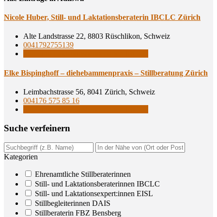
Nico­le Huber, Still- und Lak­ta­ti­ons­be­ra­te­rin IBCLC Zürich
Alte Landstrasse 22, 8803 Rüschlikon, Schweiz
0041792755139
Still- und Laktationsberaterinnen IBCLC
Elke Bis­ping­hoff – die­heb­am­men­pra­xis – Still­be­ra­tung Zürich
Leimbachstrasse 56, 8041 Zürich, Schweiz
004176 575 85 16
Still- und Laktationsberaterinnen IBCLC
Suche ver­fei­nern
Kategorien
Ehrenamtliche Stillberaterinnen
Still- und Laktationsberaterinnen IBCLC
Still- und Laktationsexpert:innen EISL
Stillbegleiterinnen DAIS
Stillberaterin FBZ Bensberg