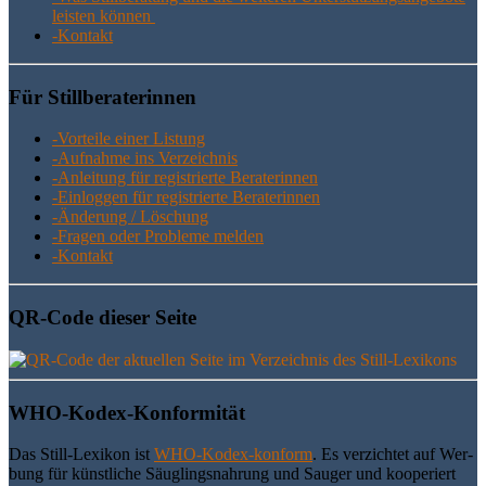
leis­ten können
-Kon­takt
Für Still­be­ra­te­rin­nen
-Vor­tei­le einer Listung
-Auf­nah­me ins Verzeichnis
-Anlei­tung für regis­trier­te Beraterinnen
-Ein­log­gen für regis­trier­te Beraterinnen
-Ände­rung / Löschung
-Fra­gen oder Pro­ble­me melden
-Kon­takt
QR-Code die­ser Seite
WHO-Kodex-Kon­for­mi­tät
Das Still-Lexi­kon ist
WHO-Kodex-kon­form
. Es ver­zich­tet auf Wer­
bung für künst­li­che Säug­lings­nah­rung und Sau­ger und koope­riert