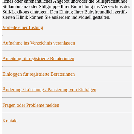
li­ches oder ehren­amt­li­ches Ange­bot und/oder die Still­sprech­stun­de,
Still­am­bu­lanz oder Still­grup­pe Ihrer Ein­rich­tung ins Ver­zeich­nis des
Still-Lexi­kons ein­tra­gen. Den Ein­trag Ihrer Baby­freund­lich zer­ti­fi­
zier­ten Kli­nik kön­nen Sie außer­dem indi­vi­du­ell gestalten.
Vor­tei­le einer Listung
Auf­nah­me ins Ver­zeich­nis veranlassen
Anlei­tung für regis­trier­te Beraterinnen
Ein­log­gen für regis­trier­te Beraterinnen
Ände­rung / Löschung / Pau­sie­rung von Einträgen
Fra­gen oder Pro­ble­me melden
Kon­takt