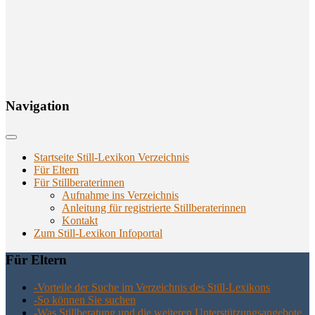
Navi­ga­ti­on
Startseite Still-Lexikon Verzeichnis
Für Eltern
Für Stillberaterinnen
Aufnahme ins Verzeichnis
Anlei­tung für regis­trier­te Stillberaterinnen
Kon­takt
Zum Still-Lexikon Infoportal
Für Eltern
-Vor­tei­le der Suche im Ver­zeich­nis des Still-Lexikons
-So kön­nen Sie suchen
-Was Still­be­ra­tung und die wei­te­ren Unter­stüt­zungs­an­ge­bo­te