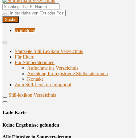
Unterstützungsangebote rund ums Stillen
Still-lexikon Verzeichnis
Anmelden
Startseite Still-Lexikon Verzeichnis
Für Eltern
Für Stillberaterinnen
Aufnahme ins Verzeichnis
Anlei­tung für regis­trier­te Stillberaterinnen
Kon­takt
Zum Still-Lexikon Infoportal
Still-lexikon Verzeichnis
Lade Karte
Кeine Ergebnisse gefunden
Alle Einträge in Saugverwirrung