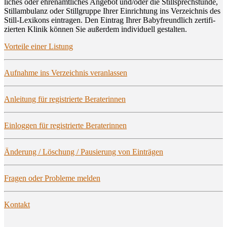
li­ches oder ehren­amt­li­ches Ange­bot und/oder die Still­sprech­stun­de,
Still­am­bu­lanz oder Still­grup­pe Ihrer Ein­rich­tung ins Ver­zeich­nis des
Still-Lexi­kons ein­tra­gen. Den Ein­trag Ihrer Baby­freund­lich zer­ti­fi­
zier­ten Kli­nik kön­nen Sie außer­dem indi­vi­du­ell gestalten.
Vor­tei­le einer Listung
Auf­nah­me ins Ver­zeich­nis veranlassen
Anlei­tung für regis­trier­te Beraterinnen
Ein­log­gen für regis­trier­te Beraterinnen
Ände­rung / Löschung / Pau­sie­rung von Einträgen
Fra­gen oder Pro­ble­me melden
Kon­takt