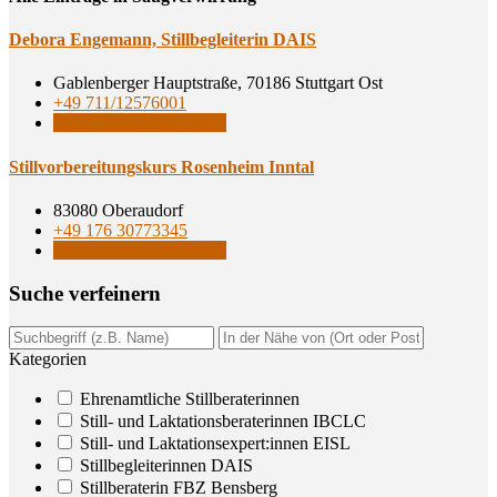
Debo­ra Enge­mann, Still­be­glei­te­rin DAIS
Gablenberger Hauptstraße, 70186 Stuttgart Ost
+49 711/12576001
Stillbegleiterinnen DAIS
Still­vor­be­rei­tungs­kurs Rosen­heim Inntal
83080 Oberaudorf
+49 176 30773345
Stillbegleiterinnen DAIS
Suche ver­fei­nern
Kategorien
Ehrenamtliche Stillberaterinnen
Still- und Laktationsberaterinnen IBCLC
Still- und Laktationsexpert:innen EISL
Stillbegleiterinnen DAIS
Stillberaterin FBZ Bensberg