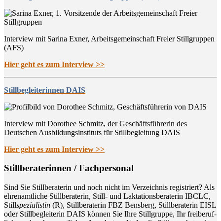
Interview mit Sarina Exner, Arbeitsgemeinschaft Freier Stillgruppen
(AFS)
Hier geht es zum Interview >>
Stillbegleiterinnen DAIS
Interview mit Dorothee Schmitz, der Geschäftsführerin des
Deutschen Ausbildungsinstituts für Stillbegleitung DAIS
Hier geht es zum Interview >>
Still­be­ra­te­rin­nen / Fachpersonal
Sind Sie Still­be­ra­te­rin und noch nicht im Ver­zeich­nis regis­triert? Als
ehren­amt­li­che Still­be­ra­te­rin, Still- und Lak­ta­ti­ons­be­ra­te­rin IBCLC,
Still
spe­zia­lis­tin
(R), Still­be­ra­te­rin FBZ Bens­berg, Still­be­ra­te­rin EISL
oder Still­be­glei­te­rin DAIS kön­nen Sie Ihre Still­grup­pe, Ihr frei­be­ruf­