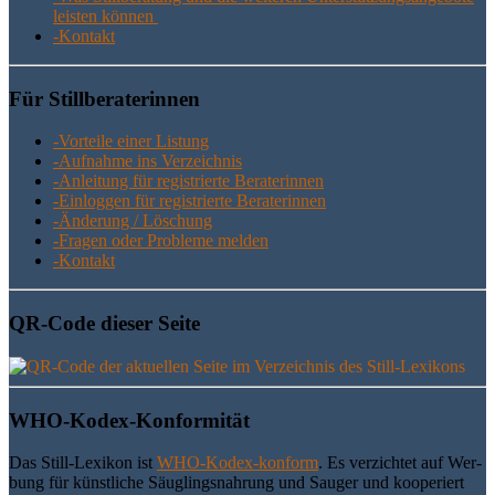
leis­ten können
-Kon­takt
Für Still­be­ra­te­rin­nen
-Vor­tei­le einer Listung
-Auf­nah­me ins Verzeichnis
-Anlei­tung für regis­trier­te Beraterinnen
-Ein­log­gen für regis­trier­te Beraterinnen
-Ände­rung / Löschung
-Fra­gen oder Pro­ble­me melden
-Kon­takt
QR-Code die­ser Seite
WHO-Kodex-Kon­for­mi­tät
Das Still-Lexi­kon ist
WHO-Kodex-kon­form
. Es ver­zich­tet auf Wer­
bung für künst­li­che Säug­lings­nah­rung und Sau­ger und koope­riert