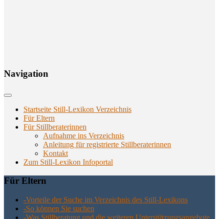
Navi­ga­ti­on
Startseite Still-Lexikon Verzeichnis
Für Eltern
Für Stillberaterinnen
Aufnahme ins Verzeichnis
Anlei­tung für regis­trier­te Stillberaterinnen
Kon­takt
Zum Still-Lexikon Infoportal
Für Eltern
-Vor­tei­le der Suche im Ver­zeich­nis des Still-Lexikons
-So kön­nen Sie suchen
-Was Still­be­ra­tung und die wei­te­ren Unter­stüt­zungs­an­ge­bo­te