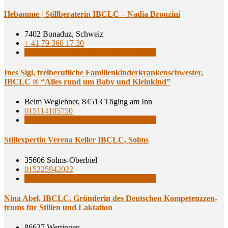
Heb­am­me | Still­be­ra­te­rin IBCLC – Nadia Bronzini
7402 Bonaduz, Schweiz
+ 41 79 360 17 30
Still- und Laktationsberaterinnen IBCLC
Ines Sigl, frei­be­ruf­li­che Fami­li­en­kin­der­kran­ken­schwes­ter,
IBCLC ® “Alles rund um Baby und Kleinkind”
Beim Weglehner, 84513 Töging am Inn
015114105750
Still- und Laktationsberaterinnen IBCLC
Still­ex­per­tin Vere­na Kel­ler IBCLC, Solms
35606 Solms-Oberbiel
015225942022
Still- und Laktationsberaterinnen IBCLC
Nina Abel, IBCLC, Grün­de­rin des Deut­schen Kom­pe­tenz­zen­
trums für Stil­len und Laktation
86637 Wertingen