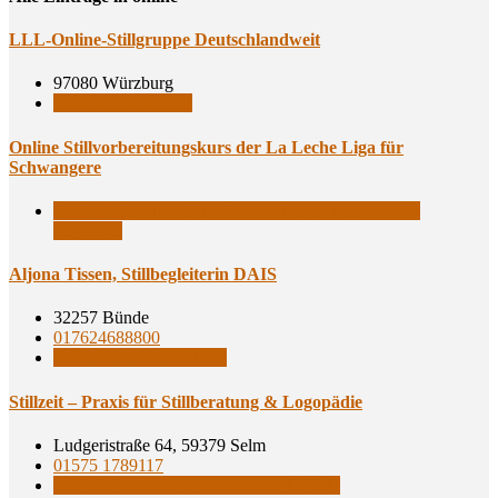
LLL-Online-Still­grup­pe Deutschlandweit
97080 Würzburg
Online-Stillgruppen
Online Still­vor­be­rei­tungs­kurs der La Leche Liga für
Schwangere
Online-Stillvorbereitung
Überregionale, bundesweite
Angebote
Aljo­na Tis­sen, Still­be­glei­te­rin DAIS
32257 Bünde
017624688800
Stillbegleiterinnen DAIS
Still­zeit – Pra­xis für Still­be­ra­tung & Logopädie
Ludgeristraße 64, 59379 Selm
01575 1789117
Still- und Laktationsberaterinnen IBCLC