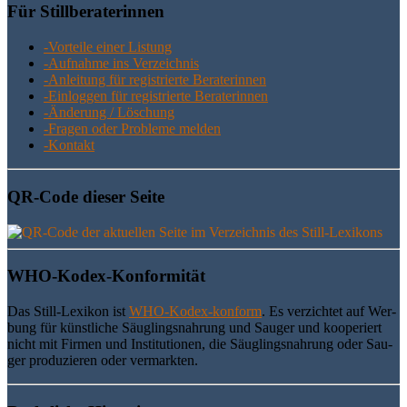
Für Still­be­ra­te­rin­nen
-Vor­tei­le einer Listung
-Auf­nah­me ins Verzeichnis
-Anlei­tung für regis­trier­te Beraterinnen
-Ein­log­gen für regis­trier­te Beraterinnen
-Ände­rung / Löschung
-Fra­gen oder Pro­ble­me melden
-Kon­takt
QR-Code die­ser Seite
WHO-Kodex-Kon­for­mi­tät
Das Still-Lexi­kon ist
WHO-Kodex-kon­form
. Es ver­zich­tet auf Wer­
bung für künst­li­che Säug­lings­nah­rung und Sau­ger und koope­riert
nicht mit Fir­men und Insti­tu­tio­nen, die Säug­lings­nah­rung oder Sau­
ger pro­du­zie­ren oder vermarkten.