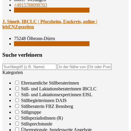
+4915788098703
Still- und Laktationsberaterinnen IBCLC
J. Simeit, IBCLC | Pforz­heim, Enz­kreis, online |
lebENZgezeiten
75248 Ölbronn-Dürrn
Still- und Laktationsberaterinnen IBCLC
Suche ver­fei­nern
Kategorien
Ehrenamtliche Stillberaterinnen
Still- und Laktationsberaterinnen IBCLC
Still- und Laktationsexpert:innen EISL
Stillbegleiterinnen DAIS
Stillberaterin FBZ Bensberg
Stillgruppe
StillspezialistInnen (R)
Stillsprechstunde
Überregionale, bundesweite Angebote