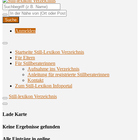
Unterstützungsangebote rund ums Stillen
Still-lexikon Verzeichnis
Anmelden
Startseite Still-Lexikon Verzeichnis
Für Eltern
Für Stillberaterinnen
Aufnahme ins Verzeichnis
Anlei­tung für regis­trier­te Stillberaterinnen
Kon­takt
Zum Still-Lexikon Infoportal
Still-lexikon Verzeichnis
Lade Karte
Кeine Ergebnisse gefunden
Alle Einträge in online