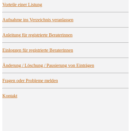
Vor­tei­le einer Listung
Auf­nah­me ins Ver­zeich­nis veranlassen
Anlei­tung für regis­trier­te Beraterinnen
Ein­log­gen für regis­trier­te Beraterinnen
Ände­rung / Löschung / Pau­sie­rung von Einträgen
Fra­gen oder Pro­ble­me melden
Kon­takt