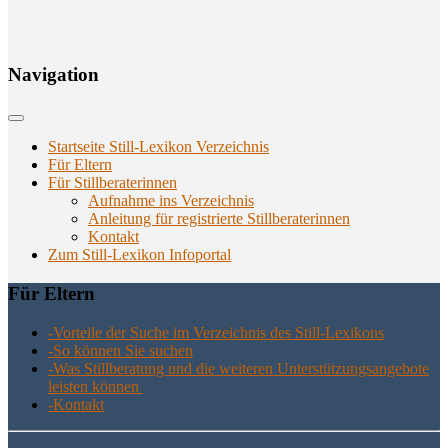
Navi­ga­ti­on
Startseite Still-Lexikon Verzeichnis
Für Eltern
Für Stillberaterinnen
Aufnahme ins Verzeichnis
Anlei­tung für regis­trier­te Stillberaterinnen
Kon­takt
Zum Still-Lexikon Infoportal
Für Eltern
-Vor­tei­le der Suche im Ver­zeich­nis des Still-Lexikons
-So kön­nen Sie suchen
-Was Still­be­ra­tung und die wei­te­ren Unter­stüt­zungs­an­ge­bo­te
leis­ten können
-Kon­takt