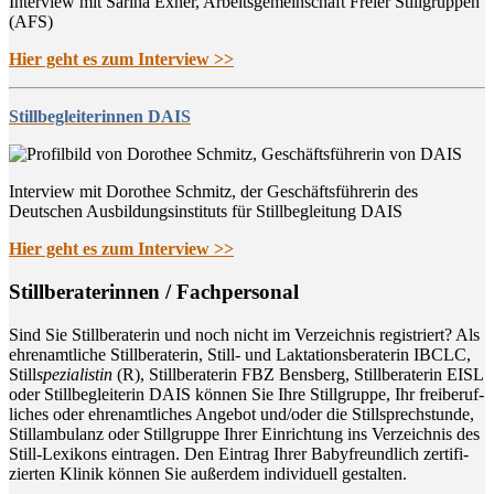
Interview mit Sarina Exner, Arbeitsgemeinschaft Freier Stillgruppen
(AFS)
Hier geht es zum Interview >>
Stillbegleiterinnen DAIS
Interview mit Dorothee Schmitz, der Geschäftsführerin des
Deutschen Ausbildungsinstituts für Stillbegleitung DAIS
Hier geht es zum Interview >>
Still­be­ra­te­rin­nen / Fachpersonal
Sind Sie Still­be­ra­te­rin und noch nicht im Ver­zeich­nis regis­triert? Als
ehren­amt­li­che Still­be­ra­te­rin, Still- und Lak­ta­ti­ons­be­ra­te­rin IBCLC,
Still
spe­zia­lis­tin
(R), Still­be­ra­te­rin FBZ Bens­berg, Still­be­ra­te­rin EISL
oder Still­be­glei­te­rin DAIS kön­nen Sie Ihre Still­grup­pe, Ihr frei­be­ruf­
li­ches oder ehren­amt­li­ches Ange­bot und/oder die Still­sprech­stun­de,
Still­am­bu­lanz oder Still­grup­pe Ihrer Ein­rich­tung ins Ver­zeich­nis des
Still-Lexi­kons ein­tra­gen. Den Ein­trag Ihrer Baby­freund­lich zer­ti­fi­
zier­ten Kli­nik kön­nen Sie außer­dem indi­vi­du­ell gestalten.