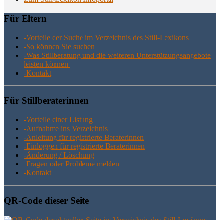
Für Eltern
-Vor­tei­le der Suche im Ver­zeich­nis des Still-Lexikons
-So kön­nen Sie suchen
-Was Still­be­ra­tung und die wei­te­ren Unter­stüt­zungs­an­ge­bo­te
leis­ten können
-Kon­takt
Für Still­be­ra­te­rin­nen
-Vor­tei­le einer Listung
-Auf­nah­me ins Verzeichnis
-Anlei­tung für regis­trier­te Beraterinnen
-Ein­log­gen für regis­trier­te Beraterinnen
-Ände­rung / Löschung
-Fra­gen oder Pro­ble­me melden
-Kon­takt
QR-Code die­ser Seite