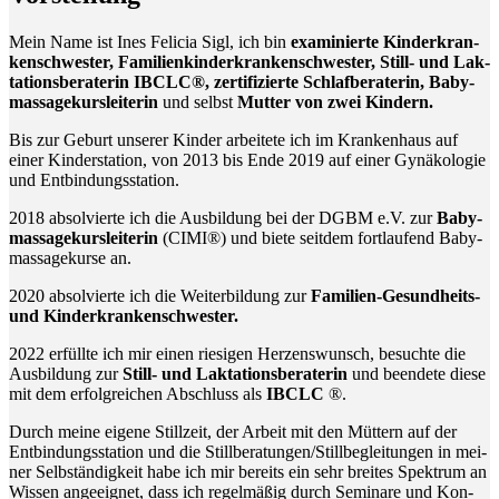
Mein Name ist Ines Feli­cia Sigl, ich bin
exami­nier­te Kin­der­kran­
ken­schwes­ter, Fami­li­en­kin­der­kran­ken­schwes­ter, Still- und Lak­
ta­ti­ons­be­ra­te­rin IBCLC®, zer­ti­fi­zier­te Schlaf­be­ra­te­rin, Baby­
mas­sa­ge­kurs­lei­te­rin
und selbst
Mut­ter von zwei Kindern.
Bis zur Geburt unse­rer Kin­der arbei­te­te ich im Kran­ken­haus auf
einer Kin­der­sta­ti­on, von 2013 bis Ende 2019 auf einer Gynä­ko­lo­gie
und Entbindungsstation.
2018 absol­vier­te ich die Aus­bil­dung bei der DGBM e.V. zur
Baby­
mas­sa­ge­kurs­lei­te­rin
(CIMI®) und bie­te seit­dem fort­lau­fend Baby­
mas­sa­ge­kur­se an.
2020 absol­vier­te ich die Wei­ter­bil­dung zur
Fami­li­en-Gesund­heits-
und Kinderkrankenschwester.
2022 erfüll­te ich mir einen rie­si­gen Her­zens­wunsch, besuch­te die
Aus­bil­dung zur
Still- und Lak­ta­ti­ons­be­ra­te­rin
und been­de­te die­se
mit dem erfolg­rei­chen Abschluss als
IBCLC
®.
Durch mei­ne eige­ne Still­zeit, der Arbeit mit den Müt­tern auf der
Ent­bin­dungs­sta­ti­on und die Stillberatungen/Stillbegleitungen in mei­
ner Selb­stän­dig­keit habe ich mir bereits ein sehr brei­tes Spek­trum an
Wis­sen ange­eig­net, dass ich regel­mä­ßig durch Semi­na­re und Kon­