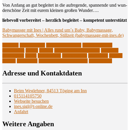
Von Anfang an gut beglei­tet in die auf­re­gen­de, span­nen­de und wun­
der­schö­ne Zeit mit eurem klei­nen gro­ßen Wunder….
lie­be­voll vor­be­rei­tet – herz­lich beglei­tet – kom­pe­tent unterstützt
Baby­mass­ge mit Ines | Alles rund um´s Baby, Baby­mas­sa­ge,
Schwan­ger­schaft, Wochen­bett, Still­zeit (babymassage-mit-ines.de)
Altötting
Babymassage
Babymassagekurse
Beikostberatung
Burghausen
Erding
IBCLC
Kinderkrankenschwester
Mühldorf
Oberbayern
online
Stillberatung
Südostbayern
telefonisch
Töging
vor Ort
Workshops
zertifizierte Schlafberatung
Zungenband
Adres­se und Kontaktdaten
Beim Weglehner, 84513 Töging am Inn
015114105750
Webseite besuchen
ines.sigl@t-online.de
Anfahrt
Wei­te­re Angaben