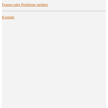
Fra­gen oder Pro­ble­me melden
Kon­takt