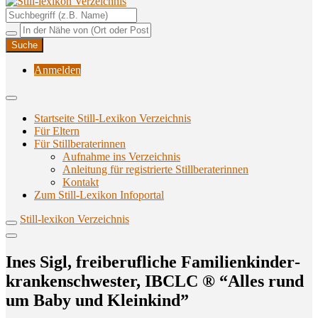
Unterstützungsangebote rund ums Stillen
Still-lexikon Verzeichnis
Anmelden
Startseite Still-Lexikon Verzeichnis
Für Eltern
Für Stillberaterinnen
Aufnahme ins Verzeichnis
Anlei­tung für regis­trier­te Stillberaterinnen
Kon­takt
Zum Still-Lexikon Infoportal
Still-lexikon Verzeichnis
Ines Sigl, frei­be­ruf­li­che Fami­li­en­kin­der­
kran­ken­schwes­ter, IBCLC ® “Alles rund
um Baby und Kleinkind”