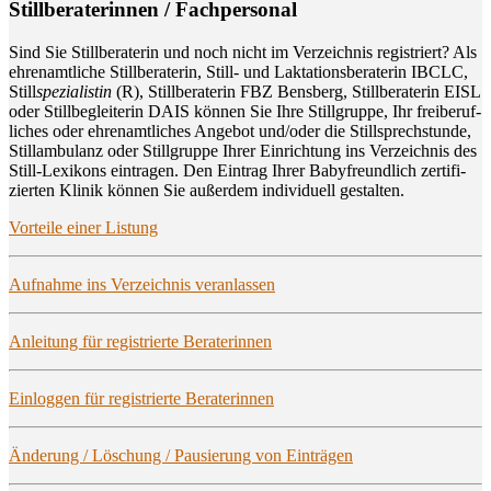
Still­be­ra­te­rin­nen / Fachpersonal
Sind Sie Still­be­ra­te­rin und noch nicht im Ver­zeich­nis regis­triert? Als
ehren­amt­li­che Still­be­ra­te­rin, Still- und Lak­ta­ti­ons­be­ra­te­rin IBCLC,
Still
spe­zia­lis­tin
(R), Still­be­ra­te­rin FBZ Bens­berg, Still­be­ra­te­rin EISL
oder Still­be­glei­te­rin DAIS kön­nen Sie Ihre Still­grup­pe, Ihr frei­be­ruf­
li­ches oder ehren­amt­li­ches Ange­bot und/oder die Still­sprech­stun­de,
Still­am­bu­lanz oder Still­grup­pe Ihrer Ein­rich­tung ins Ver­zeich­nis des
Still-Lexi­kons ein­tra­gen. Den Ein­trag Ihrer Baby­freund­lich zer­ti­fi­
zier­ten Kli­nik kön­nen Sie außer­dem indi­vi­du­ell gestalten.
Vor­tei­le einer Listung
Auf­nah­me ins Ver­zeich­nis veranlassen
Anlei­tung für regis­trier­te Beraterinnen
Ein­log­gen für regis­trier­te Beraterinnen
Ände­rung / Löschung / Pau­sie­rung von Einträgen