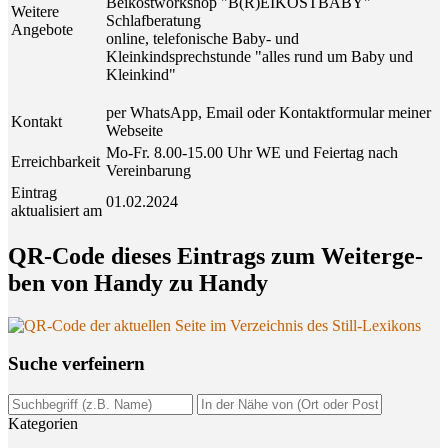
Beikostworkshop "B(R)EIKOSTBABY"
Weitere
Schlafberatung
Angebote
online, telefonische Baby- und
Kleinkindsprechstunde "alles rund um Baby und
Kleinkind"
per WhatsApp, Email oder Kontaktformular meiner
Kontakt
Webseite
Mo-Fr. 8.00-15.00 Uhr WE und Feiertag nach
Erreichbarkeit
Vereinbarung
Eintrag
01.02.2024
aktualisiert am
QR-Code die­ses Ein­trags zum Wei­ter­ge­
ben von Han­dy zu Handy
Suche ver­fei­nern
Kategorien