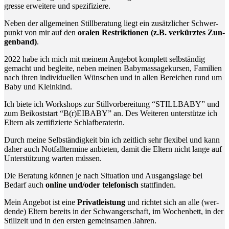
gres­se erwei­te­re und spezifiziere.
Neben der all­ge­mei­nen Still­be­ra­tung liegt ein zusätz­li­cher Schwer­
punkt von mir auf den
ora­len Restrik­tio­nen (z.B. ver­kürz­tes Zun­
gen­band)
.
2022 habe ich mich mit mei­nem Ange­bot kom­plett selb­stän­dig
gemacht und beglei­te, neben mei­nen Baby­mas­sa­ge­kur­sen, Fami­li­en
nach ihren indi­vi­du­el­len Wün­schen und in allen Berei­chen rund um
Baby und Kleinkind.
Ich bie­te ich Work­shops zur Still­vor­be­rei­tung “STILLBABY” und
zum Bei­kost­start “B(r)EIBABY” an. Des Wei­te­ren unter­stüt­ze ich
Eltern als zer­ti­fi­zier­te Schlafberaterin.
Durch mei­ne Selb­stän­dig­keit bin ich zeit­lich sehr fle­xi­bel und kann
daher auch Not­fall­ter­mi­ne anbie­ten, damit die Eltern nicht lan­ge auf
Unter­stüt­zung war­ten müssen.
Die Bera­tung kön­nen je nach Situa­ti­on und Aus­gangs­la­ge bei
Bedarf auch
online und/oder tele­fo­nisch
stattfinden.
Mein Ange­bot ist eine
Pri­vat­leis­tung
und rich­tet sich an alle (wer­
den­de) Eltern bereits in der Schwan­ger­schaft, im Wochen­bett, in der
Still­zeit und in den ers­ten gemein­sa­men Jahren.