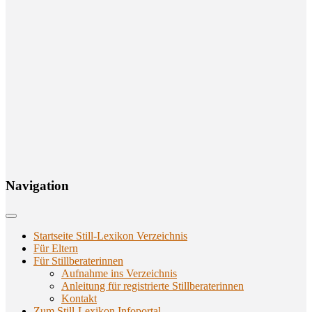
Navi­ga­ti­on
Startseite Still-Lexikon Verzeichnis
Für Eltern
Für Stillberaterinnen
Aufnahme ins Verzeichnis
Anlei­tung für regis­trier­te Stillberaterinnen
Kon­takt
Zum Still-Lexikon Infoportal