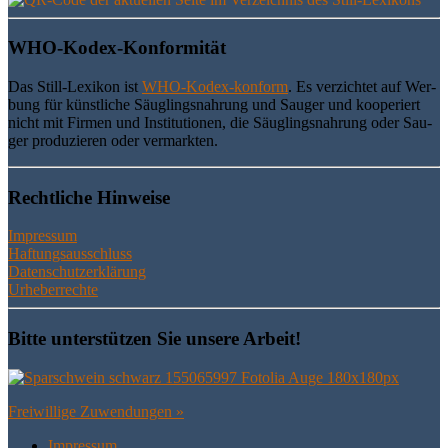
WHO-Kodex-Kon­for­mi­tät
Das Still-Lexi­kon ist
WHO-Kodex-kon­form
. Es ver­zich­tet auf Wer­
bung für künst­li­che Säug­lings­nah­rung und Sau­ger und koope­riert
nicht mit Fir­men und Insti­tu­tio­nen, die Säug­lings­nah­rung oder Sau­
ger pro­du­zie­ren oder vermarkten.
Recht­li­che Hinweise
Impressum
Haftungsausschluss
Datenschutzerklärung
Urheberrechte
Bit­te unter­stüt­zen Sie unse­re Arbeit!
Frei­wil­li­ge Zuwendungen »
Impres­sum