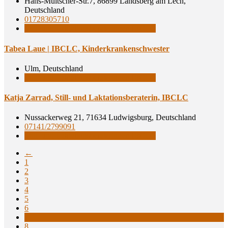
Hans-Multscher-Str.7, 86899 Landsberg am Lech,
Deutschland
01728305710
Still- und Laktationsberaterinnen IBCLC
Tabea Laue | IBCLC, Kinderkrankenschwester
Ulm, Deutschland
Still- und Laktationsberaterinnen IBCLC
Kat­ja Zar­rad, Still- und Lak­ta­ti­ons­be­ra­te­rin, IBCLC
Nussackerweg 21, 71634 Ludwigsburg, Deutschland
07141/2799091
Still- und Laktationsberaterinnen IBCLC
←
1
2
3
4
5
6
7
8