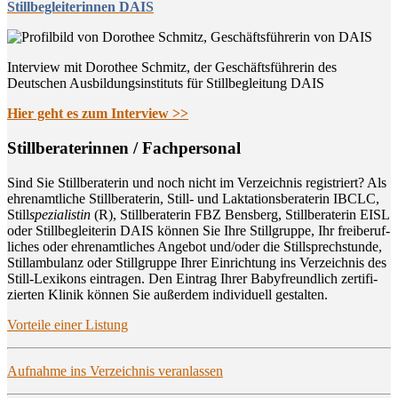
Stillbegleiterinnen DAIS
Interview mit Dorothee Schmitz, der Geschäftsführerin des
Deutschen Ausbildungsinstituts für Stillbegleitung DAIS
Hier geht es zum Interview >>
Still­be­ra­te­rin­nen / Fachpersonal
Sind Sie Still­be­ra­te­rin und noch nicht im Ver­zeich­nis regis­triert? Als
ehren­amt­li­che Still­be­ra­te­rin, Still- und Lak­ta­ti­ons­be­ra­te­rin IBCLC,
Still
spe­zia­lis­tin
(R), Still­be­ra­te­rin FBZ Bens­berg, Still­be­ra­te­rin EISL
oder Still­be­glei­te­rin DAIS kön­nen Sie Ihre Still­grup­pe, Ihr frei­be­ruf­
li­ches oder ehren­amt­li­ches Ange­bot und/oder die Still­sprech­stun­de,
Still­am­bu­lanz oder Still­grup­pe Ihrer Ein­rich­tung ins Ver­zeich­nis des
Still-Lexi­kons ein­tra­gen. Den Ein­trag Ihrer Baby­freund­lich zer­ti­fi­
zier­ten Kli­nik kön­nen Sie außer­dem indi­vi­du­ell gestalten.
Vor­tei­le einer Listung
Auf­nah­me ins Ver­zeich­nis veranlassen