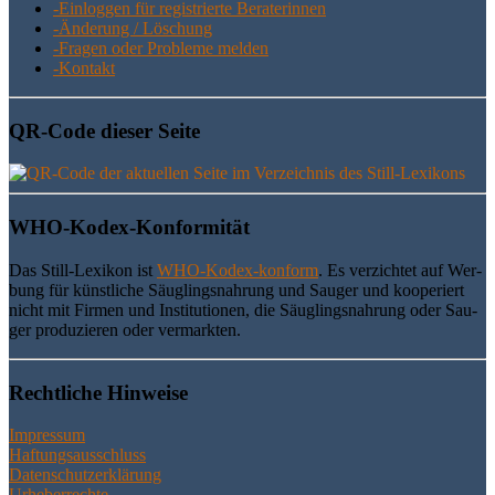
-Ein­log­gen für regis­trier­te Beraterinnen
-Ände­rung / Löschung
-Fra­gen oder Pro­ble­me melden
-Kon­takt
QR-Code die­ser Seite
WHO-Kodex-Kon­for­mi­tät
Das Still-Lexi­kon ist
WHO-Kodex-kon­form
. Es ver­zich­tet auf Wer­
bung für künst­li­che Säug­lings­nah­rung und Sau­ger und koope­riert
nicht mit Fir­men und Insti­tu­tio­nen, die Säug­lings­nah­rung oder Sau­
ger pro­du­zie­ren oder vermarkten.
Recht­li­che Hinweise
Impressum
Haftungsausschluss
Datenschutzerklärung
Urheberrechte