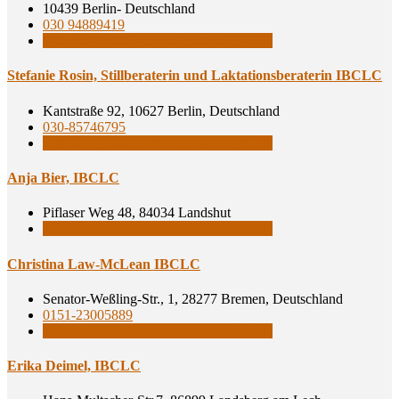
10439 Berlin- Deutschland
030 94889419
Still- und Laktationsberaterinnen IBCLC
Ste­fa­nie Rosin, Still­be­ra­te­rin und Lak­ta­ti­ons­be­ra­te­rin IBCLC
Kantstraße 92, 10627 Berlin, Deutschland
030-85746795
Still- und Laktationsberaterinnen IBCLC
Anja Bier, IBCLC
Piflaser Weg 48, 84034 Landshut
Still- und Laktationsberaterinnen IBCLC
Chris­ti­na Law-McLean IBCLC
Senator-Weßling-Str., 1, 28277 Bremen, Deutschland
0151-23005889
Still- und Laktationsberaterinnen IBCLC
Eri­ka Dei­mel, IBCLC