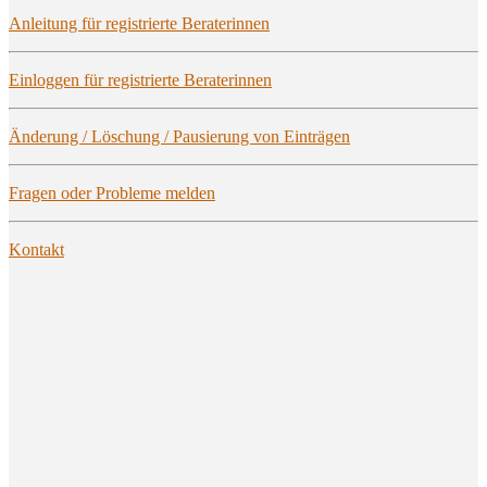
Anlei­tung für regis­trier­te Beraterinnen
Ein­log­gen für regis­trier­te Beraterinnen
Ände­rung / Löschung / Pau­sie­rung von Einträgen
Fra­gen oder Pro­ble­me melden
Kon­takt