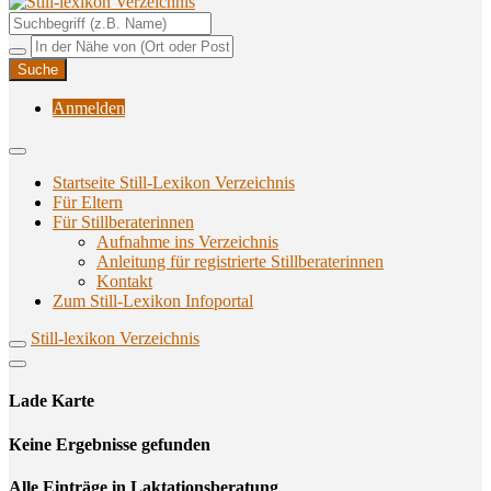
Unterstützungsangebote rund ums Stillen
Still-lexikon Verzeichnis
Anmelden
Startseite Still-Lexikon Verzeichnis
Für Eltern
Für Stillberaterinnen
Aufnahme ins Verzeichnis
Anlei­tung für regis­trier­te Stillberaterinnen
Kon­takt
Zum Still-Lexikon Infoportal
Still-lexikon Verzeichnis
Lade Karte
Кeine Ergebnisse gefunden
Alle Einträge in Laktationsberatung