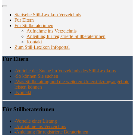
Startseite Still-Lexikon Verzeichnis
Für Eltern
Für Stillberaterinnen
Aufnahme ins Verzeichnis
Anlei­tung für regis­trier­te Stillberaterinnen
Kon­takt
Zum Still-Lexikon Infoportal
Für Eltern
-Vor­tei­le der Suche im Ver­zeich­nis des Still-Lexikons
-So kön­nen Sie suchen
-Was Still­be­ra­tung und die wei­te­ren Unter­stüt­zungs­an­ge­bo­te
leis­ten können
-Kon­takt
Für Still­be­ra­te­rin­nen
-Vor­tei­le einer Listung
-Auf­nah­me ins Verzeichnis
-Anlei­tung für regis­trier­te Beraterinnen