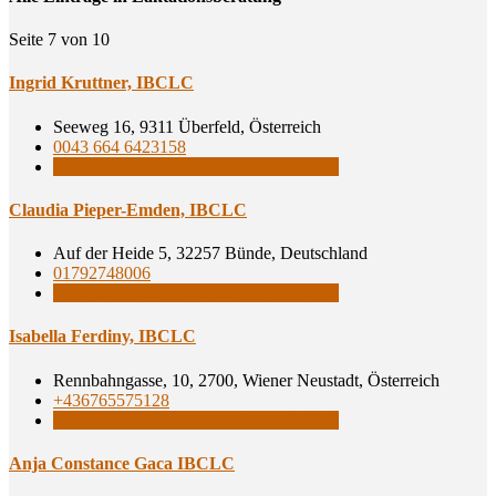
Seite 7 von 10
Ingrid Krutt­ner, IBCLC
Seeweg 16, 9311 Überfeld, Österreich
0043 664 6423158
Still- und Laktationsberaterinnen IBCLC
Clau­dia Pie­per-Emden, IBCLC
Auf der Heide 5, 32257 Bünde, Deutschland
01792748006
Still- und Laktationsberaterinnen IBCLC
Isa­bel­la Fer­di­ny, IBCLC
Rennbahngasse, 10, 2700, Wiener Neustadt, Österreich
+436765575128
Still- und Laktationsberaterinnen IBCLC
Anja Con­s­tance Gaca IBCLC