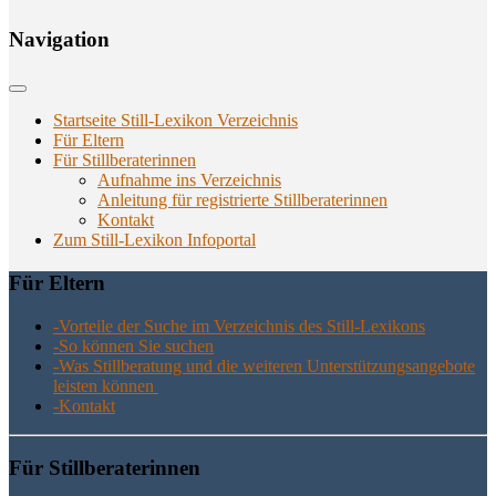
Navi­ga­ti­on
Startseite Still-Lexikon Verzeichnis
Für Eltern
Für Stillberaterinnen
Aufnahme ins Verzeichnis
Anlei­tung für regis­trier­te Stillberaterinnen
Kon­takt
Zum Still-Lexikon Infoportal
Für Eltern
-Vor­tei­le der Suche im Ver­zeich­nis des Still-Lexikons
-So kön­nen Sie suchen
-Was Still­be­ra­tung und die wei­te­ren Unter­stüt­zungs­an­ge­bo­te
leis­ten können
-Kon­takt
Für Still­be­ra­te­rin­nen