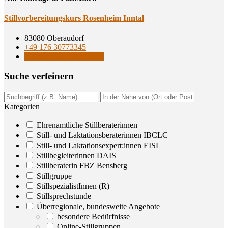
Still­vor­be­rei­tungs­kurs Rosen­heim Inntal
83080 Oberaudorf
+49 176 30773345
Stillbegleiterinnen DAIS
Suche ver­fei­nern
Kategorien
Ehrenamtliche Stillberaterinnen
Still- und Laktationsberaterinnen IBCLC
Still- und Laktationsexpert:innen EISL
Stillbegleiterinnen DAIS
Stillberaterin FBZ Bensberg
Stillgruppe
StillspezialistInnen (R)
Stillsprechstunde
Überregionale, bundesweite Angebote
besondere Bedürfnisse
Online-Stillgruppen