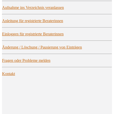
Auf­nah­me ins Ver­zeich­nis veranlassen
Anlei­tung für regis­trier­te Beraterinnen
Ein­log­gen für regis­trier­te Beraterinnen
Ände­rung / Löschung / Pau­sie­rung von Einträgen
Fra­gen oder Pro­ble­me melden
Kon­takt