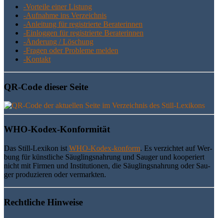
-Vor­tei­le einer Listung
-Auf­nah­me ins Verzeichnis
-Anlei­tung für regis­trier­te Beraterinnen
-Ein­log­gen für regis­trier­te Beraterinnen
-Ände­rung / Löschung
-Fra­gen oder Pro­ble­me melden
-Kon­takt
QR-Code die­ser Seite
WHO-Kodex-Kon­for­mi­tät
Das Still-Lexi­kon ist
WHO-Kodex-kon­form
. Es ver­zich­tet auf Wer­
bung für künst­li­che Säug­lings­nah­rung und Sau­ger und koope­riert
nicht mit Fir­men und Insti­tu­tio­nen, die Säug­lings­nah­rung oder Sau­
ger pro­du­zie­ren oder vermarkten.
Recht­li­che Hinweise