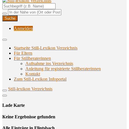
Unterstützungsangebote rund ums Stillen
Still-lexikon Verzeichnis
Anmelden
Startseite Still-Lexikon Verzeichnis
Für Eltern
Für Stillberaterinnen
Aufnahme ins Verzeichnis
Anlei­tung für regis­trier­te Stillberaterinnen
Kon­takt
Zum Still-Lexikon Infoportal
Still-lexikon Verzeichnis
Lade Karte
Кeine Ergebnisse gefunden
Alle Einträge in Flintsbach