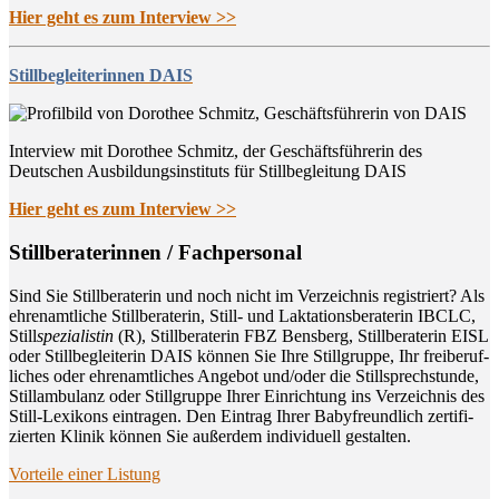
Hier geht es zum Interview >>
Stillbegleiterinnen DAIS
Interview mit Dorothee Schmitz, der Geschäftsführerin des
Deutschen Ausbildungsinstituts für Stillbegleitung DAIS
Hier geht es zum Interview >>
Still­be­ra­te­rin­nen / Fachpersonal
Sind Sie Still­be­ra­te­rin und noch nicht im Ver­zeich­nis regis­triert? Als
ehren­amt­li­che Still­be­ra­te­rin, Still- und Lak­ta­ti­ons­be­ra­te­rin IBCLC,
Still
spe­zia­lis­tin
(R), Still­be­ra­te­rin FBZ Bens­berg, Still­be­ra­te­rin EISL
oder Still­be­glei­te­rin DAIS kön­nen Sie Ihre Still­grup­pe, Ihr frei­be­ruf­
li­ches oder ehren­amt­li­ches Ange­bot und/oder die Still­sprech­stun­de,
Still­am­bu­lanz oder Still­grup­pe Ihrer Ein­rich­tung ins Ver­zeich­nis des
Still-Lexi­kons ein­tra­gen. Den Ein­trag Ihrer Baby­freund­lich zer­ti­fi­
zier­ten Kli­nik kön­nen Sie außer­dem indi­vi­du­ell gestalten.
Vor­tei­le einer Listung