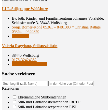
LLL-Still­grup­pe Wolfsburg
Ev.-luth. Kinder- und Familienzentrum Johannes Vorsfelde,
Schlesierstraße 3, 38448 Wolfsburg
Sonja Börner-Koné 05361 – 8481383 // Christina Rathge
05364 – 9649850
Stillgruppe
Vale­ria Rag­giot­to, Stillspezialistin
38440 Wolfsburg
0176-32424362
StillspezialistInnen (R)
Suche ver­fei­nern
Kategorien
Ehrenamtliche Stillberaterinnen
Still- und Laktationsberaterinnen IBCLC
Still- und Laktationsexpert:innen EISL