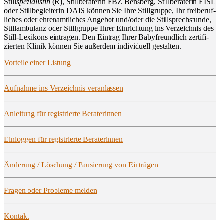
Still
spe­zia­lis­tin
(R), Still­be­ra­te­rin FBZ Bens­berg, Still­be­ra­te­rin EISL
oder Still­be­glei­te­rin DAIS kön­nen Sie Ihre Still­grup­pe, Ihr frei­be­ruf­
li­ches oder ehren­amt­li­ches Ange­bot und/oder die Still­sprech­stun­de,
Still­am­bu­lanz oder Still­grup­pe Ihrer Ein­rich­tung ins Ver­zeich­nis des
Still-Lexi­kons ein­tra­gen. Den Ein­trag Ihrer Baby­freund­lich zer­ti­fi­
zier­ten Kli­nik kön­nen Sie außer­dem indi­vi­du­ell gestalten.
Vor­tei­le einer Listung
Auf­nah­me ins Ver­zeich­nis veranlassen
Anlei­tung für regis­trier­te Beraterinnen
Ein­log­gen für regis­trier­te Beraterinnen
Ände­rung / Löschung / Pau­sie­rung von Einträgen
Fra­gen oder Pro­ble­me melden
Kon­takt