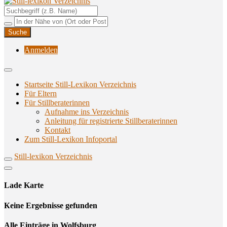
Unterstützungsangebote rund ums Stillen
Still-lexikon Verzeichnis
Anmelden
Startseite Still-Lexikon Verzeichnis
Für Eltern
Für Stillberaterinnen
Aufnahme ins Verzeichnis
Anlei­tung für regis­trier­te Stillberaterinnen
Kon­takt
Zum Still-Lexikon Infoportal
Still-lexikon Verzeichnis
Lade Karte
Кeine Ergebnisse gefunden
Alle Einträge in Wolfsburg