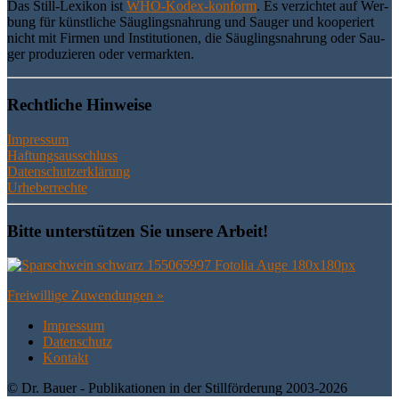
Das Still-Lexi­kon ist
WHO-Kodex-kon­form
. Es ver­zich­tet auf Wer­
bung für künst­li­che Säug­lings­nah­rung und Sau­ger und koope­riert
nicht mit Fir­men und Insti­tu­tio­nen, die Säug­lings­nah­rung oder Sau­
ger pro­du­zie­ren oder vermarkten.
Recht­li­che Hinweise
Impressum
Haftungsausschluss
Datenschutzerklärung
Urheberrechte
Bit­te unter­stüt­zen Sie unse­re Arbeit!
Frei­wil­li­ge Zuwendungen »
Impres­sum
Daten­schutz
Kon­takt
© Dr. Bauer - Publikationen in der Stillförderung 2003-2026