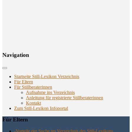
Navi­ga­ti­on
Startseite Still-Lexikon Verzeichnis
Für Eltern
Für Stillberaterinnen
Aufnahme ins Verzeichnis
Anlei­tung für regis­trier­te Stillberaterinnen
Kon­takt
Zum Still-Lexikon Infoportal
Für Eltern
-Vor­tei­le der Suche im Ver­zeich­nis des Still-Lexikons