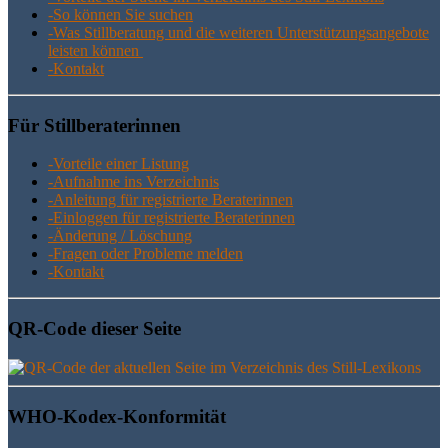
-So kön­nen Sie suchen
-Was Still­be­ra­tung und die wei­te­ren Unter­stüt­zungs­an­ge­bo­te
leis­ten können
-Kon­takt
Für Still­be­ra­te­rin­nen
-Vor­tei­le einer Listung
-Auf­nah­me ins Verzeichnis
-Anlei­tung für regis­trier­te Beraterinnen
-Ein­log­gen für regis­trier­te Beraterinnen
-Ände­rung / Löschung
-Fra­gen oder Pro­ble­me melden
-Kon­takt
QR-Code die­ser Seite
WHO-Kodex-Kon­for­mi­tät