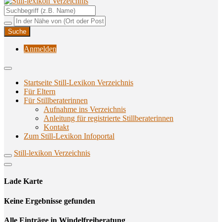
Unterstützungsangebote rund ums Stillen
Still-lexikon Verzeichnis
Anmelden
Startseite Still-Lexikon Verzeichnis
Für Eltern
Für Stillberaterinnen
Aufnahme ins Verzeichnis
Anlei­tung für regis­trier­te Stillberaterinnen
Kon­takt
Zum Still-Lexikon Infoportal
Still-lexikon Verzeichnis
Lade Karte
Кeine Ergebnisse gefunden
Alle Einträge in Windelfreiberatung