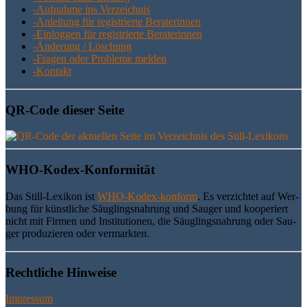
-Auf­nah­me ins Verzeichnis
-Anlei­tung für regis­trier­te Beraterinnen
-Ein­log­gen für regis­trier­te Beraterinnen
-Ände­rung / Löschung
-Fra­gen oder Pro­ble­me melden
-Kon­takt
QR-Code die­ser Seite
WHO-Kodex-Kon­for­mi­tät
Das Still-Lexi­kon ist
WHO-Kodex-kon­form
. Es ver­zich­tet auf Wer­
bung für künst­li­che Säug­lings­nah­rung und Sau­ger und koope­riert
nicht mit Fir­men und Insti­tu­tio­nen, die Säug­lings­nah­rung oder Sau­
ger pro­du­zie­ren oder vermarkten.
Recht­li­che Hinweise
Impressum