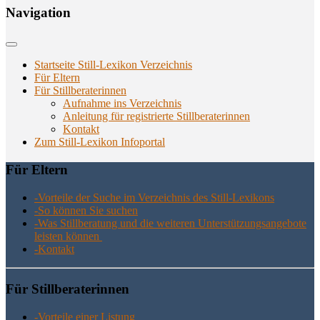
Navi­ga­ti­on
Startseite Still-Lexikon Verzeichnis
Für Eltern
Für Stillberaterinnen
Aufnahme ins Verzeichnis
Anlei­tung für regis­trier­te Stillberaterinnen
Kon­takt
Zum Still-Lexikon Infoportal
Für Eltern
-Vor­tei­le der Suche im Ver­zeich­nis des Still-Lexikons
-So kön­nen Sie suchen
-Was Still­be­ra­tung und die wei­te­ren Unter­stüt­zungs­an­ge­bo­te
leis­ten können
-Kon­takt
Für Still­be­ra­te­rin­nen
-Vor­tei­le einer Listung