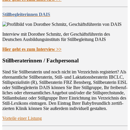
Stillbegleiterinnen DAIS
Interview mit Dorothee Schmitz, der Geschäftsführerin des
Deutschen Ausbildungsinstituts für Stillbegleitung DAIS
Hier geht es zum Interview >>
Still­be­ra­te­rin­nen / Fachpersonal
Sind Sie Still­be­ra­te­rin und noch nicht im Ver­zeich­nis regis­triert? Als
ehren­amt­li­che Still­be­ra­te­rin, Still- und Lak­ta­ti­ons­be­ra­te­rin IBCLC,
Still
spe­zia­lis­tin
(R), Still­be­ra­te­rin FBZ Bens­berg, Still­be­ra­te­rin EISL
oder Still­be­glei­te­rin DAIS kön­nen Sie Ihre Still­grup­pe, Ihr frei­be­ruf­
li­ches oder ehren­amt­li­ches Ange­bot und/oder die Still­sprech­stun­de,
Still­am­bu­lanz oder Still­grup­pe Ihrer Ein­rich­tung ins Ver­zeich­nis des
Still-Lexi­kons ein­tra­gen. Den Ein­trag Ihrer Baby­freund­lich zer­ti­fi­
zier­ten Kli­nik kön­nen Sie außer­dem indi­vi­du­ell gestalten.
Vor­tei­le einer Listung