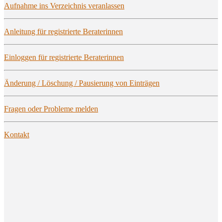
Auf­nah­me ins Ver­zeich­nis veranlassen
Anlei­tung für regis­trier­te Beraterinnen
Ein­log­gen für regis­trier­te Beraterinnen
Ände­rung / Löschung / Pau­sie­rung von Einträgen
Fra­gen oder Pro­ble­me melden
Kon­takt