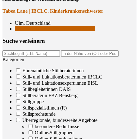
Tabea Laue | IBCLC, Kinderkrankenschwester
Ulm, Deutschland
Still- und Laktationsberaterinnen IBCLC
Suche ver­fei­nern
Kategorien
Ehrenamtliche Stillberaterinnen
Still- und Laktationsberaterinnen IBCLC
Still- und Laktationsexpert:innen EISL
Stillbegleiterinnen DAIS
Stillberaterin FBZ Bensberg
Stillgruppe
StillspezialistInnen (R)
Stillsprechstunde
Überregionale, bundesweite Angebote
besondere Bedürfnisse
Online-Stillgruppen
Online-Stillvorbereitung