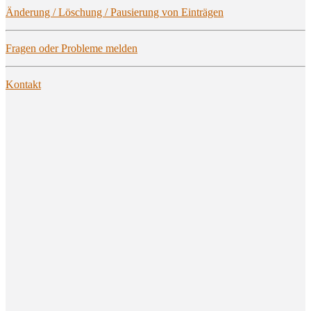
Ände­rung / Löschung / Pau­sie­rung von Einträgen
Fra­gen oder Pro­ble­me melden
Kon­takt