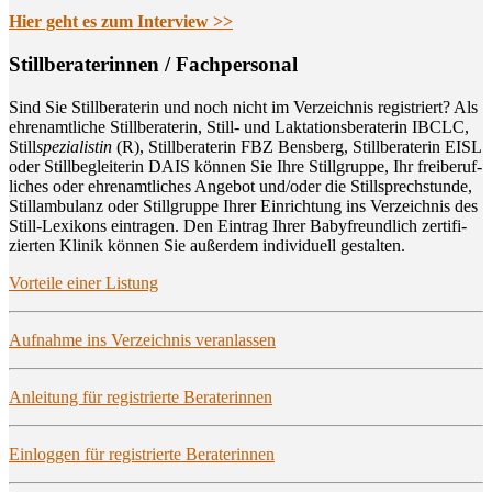
Hier geht es zum Interview >>
Still­be­ra­te­rin­nen / Fachpersonal
Sind Sie Still­be­ra­te­rin und noch nicht im Ver­zeich­nis regis­triert? Als
ehren­amt­li­che Still­be­ra­te­rin, Still- und Lak­ta­ti­ons­be­ra­te­rin IBCLC,
Still
spe­zia­lis­tin
(R), Still­be­ra­te­rin FBZ Bens­berg, Still­be­ra­te­rin EISL
oder Still­be­glei­te­rin DAIS kön­nen Sie Ihre Still­grup­pe, Ihr frei­be­ruf­
li­ches oder ehren­amt­li­ches Ange­bot und/oder die Still­sprech­stun­de,
Still­am­bu­lanz oder Still­grup­pe Ihrer Ein­rich­tung ins Ver­zeich­nis des
Still-Lexi­kons ein­tra­gen. Den Ein­trag Ihrer Baby­freund­lich zer­ti­fi­
zier­ten Kli­nik kön­nen Sie außer­dem indi­vi­du­ell gestalten.
Vor­tei­le einer Listung
Auf­nah­me ins Ver­zeich­nis veranlassen
Anlei­tung für regis­trier­te Beraterinnen
Ein­log­gen für regis­trier­te Beraterinnen