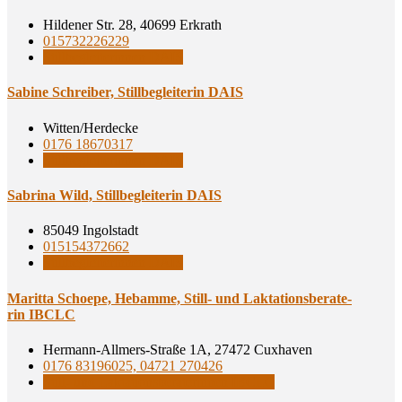
Hildener Str. 28, 40699 Erkrath
015732226229
Stillbegleiterinnen DAIS
Sabi­ne Schrei­ber, Still­be­glei­te­rin DAIS
Witten/Herdecke
0176 18670317
Stillbegleiterinnen DAIS
Sabri­na Wild, Still­be­glei­te­rin DAIS
85049 Ingolstadt
015154372662
Stillbegleiterinnen DAIS
Marit­ta Schoe­pe, Heb­am­me, Still- und Lak­ta­ti­ons­be­ra­te­
rin IBCLC
Hermann-Allmers-Straße 1A, 27472 Cuxhaven
0176 83196025, 04721 270426
Still- und Laktationsberaterinnen IBCLC