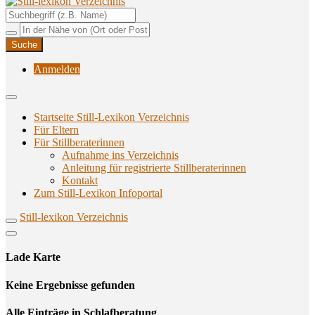
Unterstützungsangebote rund ums Stillen
Still-lexikon Verzeichnis
Anmelden
Startseite Still-Lexikon Verzeichnis
Für Eltern
Für Stillberaterinnen
Aufnahme ins Verzeichnis
Anlei­tung für regis­trier­te Stillberaterinnen
Kon­takt
Zum Still-Lexikon Infoportal
Still-lexikon Verzeichnis
Lade Karte
Кeine Ergebnisse gefunden
Alle Einträge in Schlafberatung