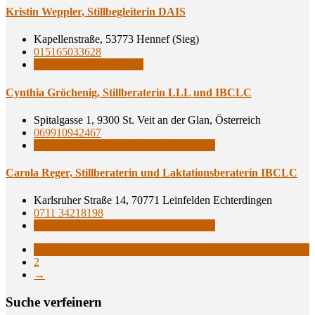
Kris­tin Wepp­ler, Still­be­glei­te­rin DAIS
Kapellenstraße, 53773 Hennef (Sieg)
015165033628
Stillbegleiterinnen DAIS
Cyn­thia Grö­che­nig, Still­be­ra­te­rin LLL und IBCLC
Spitalgasse 1, 9300 St. Veit an der Glan, Österreich
069910942467
Still- und Laktationsberaterinnen IBCLC
Caro­la Reger, Still­be­ra­te­rin und Lak­ta­ti­ons­be­ra­te­rin IBCLC
Karlsruher Straße 14, 70771 Leinfelden Echterdingen
0711 34218198
Still- und Laktationsberaterinnen IBCLC
1
2
→
Suche ver­fei­nern