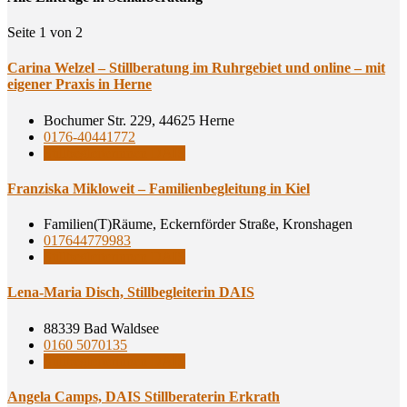
Seite 1 von 2
Cari­na Wel­zel – Still­be­ra­tung im Ruhr­ge­biet und online – mit
eige­ner Pra­xis in Herne
Bochumer Str. 229, 44625 Herne
0176-40441772
Stillbegleiterinnen DAIS
Fran­zis­ka Mik­lo­weit – Fami­li­en­be­glei­tung in Kiel
Familien(T)Räume, Eckernförder Straße, Kronshagen
017644779983
Stillbegleiterinnen DAIS
Lena-Maria Disch, Still­be­glei­te­rin DAIS
88339 Bad Waldsee
0160 5070135
Stillbegleiterinnen DAIS
Ange­la Camps, DAIS Still­be­ra­te­rin Erkrath