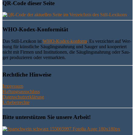
QR-Code die­ser Seite
WHO-Kodex-Kon­for­mi­tät
Das Still-Lexi­kon ist
WHO-Kodex-kon­form
. Es ver­zich­tet auf Wer­
bung für künst­li­che Säug­lings­nah­rung und Sau­ger und koope­riert
nicht mit Fir­men und Insti­tu­tio­nen, die Säug­lings­nah­rung oder Sau­
ger pro­du­zie­ren oder vermarkten.
Recht­li­che Hinweise
Impressum
Haftungsausschluss
Datenschutzerklärung
Urheberrechte
Bit­te unter­stüt­zen Sie unse­re Arbeit!