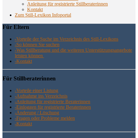
Anlei­tung für regis­trier­te Stillberaterinnen
Kon­takt
Zum Still-Lexikon Infoportal
Für Eltern
-Vor­tei­le der Suche im Ver­zeich­nis des Still-Lexikons
-So kön­nen Sie suchen
-Was Still­be­ra­tung und die wei­te­ren Unter­stüt­zungs­an­ge­bo­te
leis­ten können
-Kon­takt
Für Still­be­ra­te­rin­nen
-Vor­tei­le einer Listung
-Auf­nah­me ins Verzeichnis
-Anlei­tung für regis­trier­te Beraterinnen
-Ein­log­gen für regis­trier­te Beraterinnen
-Ände­rung / Löschung
-Fra­gen oder Pro­ble­me melden
-Kon­takt