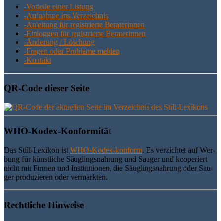
-Vor­tei­le einer Listung
-Auf­nah­me ins Verzeichnis
-Anlei­tung für regis­trier­te Beraterinnen
-Ein­log­gen für regis­trier­te Beraterinnen
-Ände­rung / Löschung
-Fra­gen oder Pro­ble­me melden
-Kon­takt
QR-Code die­ser Seite
WHO-Kodex-Kon­for­mi­tät
Das Still-Lexi­kon ist
WHO-Kodex-kon­form
. Es ver­zich­tet auf Wer­
bung für künst­li­che Säug­lings­nah­rung und Sau­ger und koope­riert
nicht mit Fir­men und Insti­tu­tio­nen, die Säug­lings­nah­rung oder Sau­
ger pro­du­zie­ren oder vermarkten.
Recht­li­che Hinweise