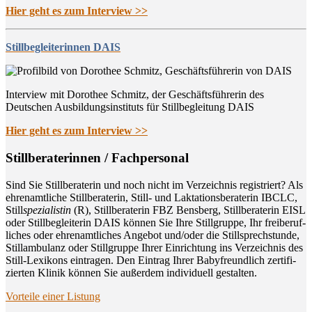
Hier geht es zum Interview >>
Stillbegleiterinnen DAIS
Interview mit Dorothee Schmitz, der Geschäftsführerin des
Deutschen Ausbildungsinstituts für Stillbegleitung DAIS
Hier geht es zum Interview >>
Still­be­ra­te­rin­nen / Fachpersonal
Sind Sie Still­be­ra­te­rin und noch nicht im Ver­zeich­nis regis­triert? Als
ehren­amt­li­che Still­be­ra­te­rin, Still- und Lak­ta­ti­ons­be­ra­te­rin IBCLC,
Still
spe­zia­lis­tin
(R), Still­be­ra­te­rin FBZ Bens­berg, Still­be­ra­te­rin EISL
oder Still­be­glei­te­rin DAIS kön­nen Sie Ihre Still­grup­pe, Ihr frei­be­ruf­
li­ches oder ehren­amt­li­ches Ange­bot und/oder die Still­sprech­stun­de,
Still­am­bu­lanz oder Still­grup­pe Ihrer Ein­rich­tung ins Ver­zeich­nis des
Still-Lexi­kons ein­tra­gen. Den Ein­trag Ihrer Baby­freund­lich zer­ti­fi­
zier­ten Kli­nik kön­nen Sie außer­dem indi­vi­du­ell gestalten.
Vor­tei­le einer Listung