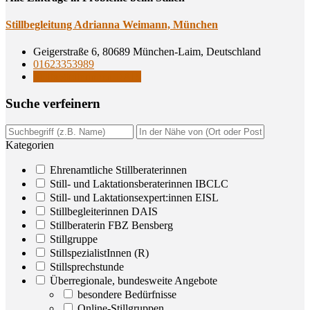
Still­be­glei­tung Adri­an­na Wei­mann, München
Geigerstraße 6, 80689 München-Laim, Deutschland
01623353989
Stillbegleiterinnen DAIS
Suche ver­fei­nern
Kategorien
Ehrenamtliche Stillberaterinnen
Still- und Laktationsberaterinnen IBCLC
Still- und Laktationsexpert:innen EISL
Stillbegleiterinnen DAIS
Stillberaterin FBZ Bensberg
Stillgruppe
StillspezialistInnen (R)
Stillsprechstunde
Überregionale, bundesweite Angebote
besondere Bedürfnisse
Online-Stillgruppen