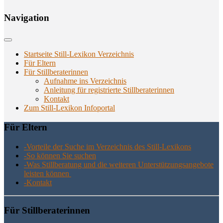
Navi­ga­ti­on
Startseite Still-Lexikon Verzeichnis
Für Eltern
Für Stillberaterinnen
Aufnahme ins Verzeichnis
Anlei­tung für regis­trier­te Stillberaterinnen
Kon­takt
Zum Still-Lexikon Infoportal
Für Eltern
-Vor­tei­le der Suche im Ver­zeich­nis des Still-Lexikons
-So kön­nen Sie suchen
-Was Still­be­ra­tung und die wei­te­ren Unter­stüt­zungs­an­ge­bo­te
leis­ten können
-Kon­takt
Für Still­be­ra­te­rin­nen