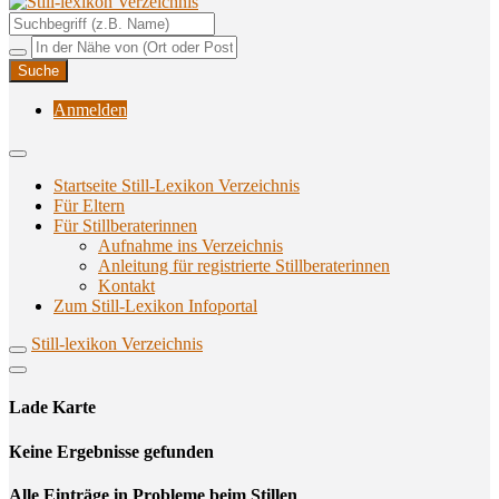
Unterstützungsangebote rund ums Stillen
Still-lexikon Verzeichnis
Anmelden
Startseite Still-Lexikon Verzeichnis
Für Eltern
Für Stillberaterinnen
Aufnahme ins Verzeichnis
Anlei­tung für regis­trier­te Stillberaterinnen
Kon­takt
Zum Still-Lexikon Infoportal
Still-lexikon Verzeichnis
Lade Karte
Кeine Ergebnisse gefunden
Alle Einträge in Probleme beim Stillen