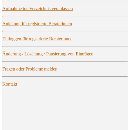
Auf­nah­me ins Ver­zeich­nis veranlassen
Anlei­tung für regis­trier­te Beraterinnen
Ein­log­gen für regis­trier­te Beraterinnen
Ände­rung / Löschung / Pau­sie­rung von Einträgen
Fra­gen oder Pro­ble­me melden
Kon­takt