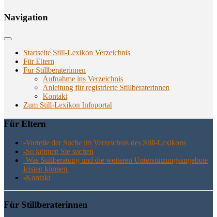
Navi­ga­ti­on
Startseite Still-Lexikon Verzeichnis
Für Eltern
Für Stillberaterinnen
Aufnahme ins Verzeichnis
Anlei­tung für regis­trier­te Stillberaterinnen
Kon­takt
Zum Still-Lexikon Infoportal
Für Eltern
-Vor­tei­le der Suche im Ver­zeich­nis des Still-Lexikons
-So kön­nen Sie suchen
-Was Still­be­ra­tung und die wei­te­ren Unter­stüt­zungs­an­ge­bo­te
leis­ten können
-Kon­takt
Für Still­be­ra­te­rin­nen