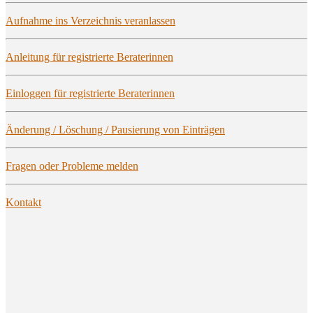
Auf­nah­me ins Ver­zeich­nis veranlassen
Anlei­tung für regis­trier­te Beraterinnen
Ein­log­gen für regis­trier­te Beraterinnen
Ände­rung / Löschung / Pau­sie­rung von Einträgen
Fra­gen oder Pro­ble­me melden
Kon­takt