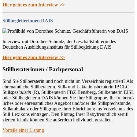
Hier geht es zum Interview >>
Stillbegleiterinnen DAIS
Interview mit Dorothee Schmitz, der Geschäftsführerin des
Deutschen Ausbildungsinstituts für Stillbegleitung DAIS
Hier geht es zum Interview >>
Still­be­ra­te­rin­nen / Fachpersonal
Sind Sie Still­be­ra­te­rin und noch nicht im Ver­zeich­nis regis­triert? Als
ehren­amt­li­che Still­be­ra­te­rin, Still- und Lak­ta­ti­ons­be­ra­te­rin IBCLC,
Still
spe­zia­lis­tin
(R), Still­be­ra­te­rin FBZ Bens­berg, Still­be­ra­te­rin EISL
oder Still­be­glei­te­rin DAIS kön­nen Sie Ihre Still­grup­pe, Ihr frei­be­ruf­
li­ches oder ehren­amt­li­ches Ange­bot und/oder die Still­sprech­stun­de,
Still­am­bu­lanz oder Still­grup­pe Ihrer Ein­rich­tung ins Ver­zeich­nis des
Still-Lexi­kons ein­tra­gen. Den Ein­trag Ihrer Baby­freund­lich zer­ti­fi­
zier­ten Kli­nik kön­nen Sie außer­dem indi­vi­du­ell gestalten.
Vor­tei­le einer Listung