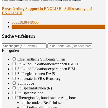
Breast­fee­ding Sup­port in ENGLISH | Still­be­ra­tung auf
ENGLISCH
00353838448600
Überregionale, bundesweite Angebote
verschiedene Sprachen
Suche ver­fei­nern
Kategorien
Ehrenamtliche Stillberaterinnen
Still- und Laktationsberaterinnen IBCLC
Still- und Laktationsexpert:innen EISL
Stillbegleiterinnen DAIS
Stillberaterin FBZ Bensberg
Stillgruppe
StillspezialistInnen (R)
Stillsprechstunde
Überregionale, bundesweite Angebote
besondere Bedürfnisse
Online-Stillgruppen