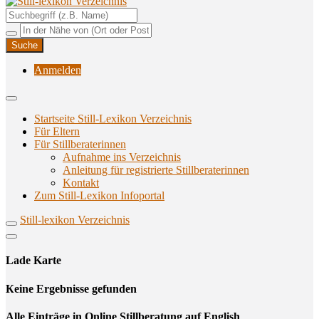
Unterstützungsangebote rund ums Stillen
Still-lexikon Verzeichnis
Anmelden
Startseite Still-Lexikon Verzeichnis
Für Eltern
Für Stillberaterinnen
Aufnahme ins Verzeichnis
Anlei­tung für regis­trier­te Stillberaterinnen
Kon­takt
Zum Still-Lexikon Infoportal
Still-lexikon Verzeichnis
Lade Karte
Кeine Ergebnisse gefunden
Alle Einträge in Online Stillberatung auf English