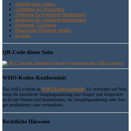
-Vor­tei­le einer Listung
-Auf­nah­me ins Verzeichnis
-Anlei­tung für regis­trier­te Beraterinnen
-Ein­log­gen für regis­trier­te Beraterinnen
-Ände­rung / Löschung
-Fra­gen oder Pro­ble­me melden
-Kon­takt
QR-Code die­ser Seite
WHO-Kodex-Kon­for­mi­tät
Das Still-Lexi­kon ist
WHO-Kodex-kon­form
. Es ver­zich­tet auf Wer­
bung für künst­li­che Säug­lings­nah­rung und Sau­ger und koope­riert
nicht mit Fir­men und Insti­tu­tio­nen, die Säug­lings­nah­rung oder Sau­
ger pro­du­zie­ren oder vermarkten.
Recht­li­che Hinweise