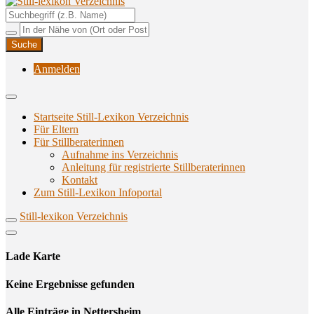
Unterstützungsangebote rund ums Stillen
Still-lexikon Verzeichnis
Anmelden
Startseite Still-Lexikon Verzeichnis
Für Eltern
Für Stillberaterinnen
Aufnahme ins Verzeichnis
Anlei­tung für regis­trier­te Stillberaterinnen
Kon­takt
Zum Still-Lexikon Infoportal
Still-lexikon Verzeichnis
Lade Karte
Кeine Ergebnisse gefunden
Alle Einträge in Nettersheim