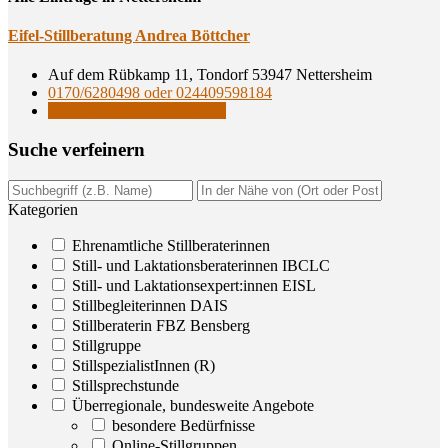
Eifel-Still­be­ra­tung Andrea Böttcher
Auf dem Rübkamp 11, Tondorf 53947 Nettersheim
0170/6280498 oder 024409598184
Stillberaterin FBZ Bensberg
Suche ver­fei­nern
Kategorien
Ehrenamtliche Stillberaterinnen
Still- und Laktationsberaterinnen IBCLC
Still- und Laktationsexpert:innen EISL
Stillbegleiterinnen DAIS
Stillberaterin FBZ Bensberg
Stillgruppe
StillspezialistInnen (R)
Stillsprechstunde
Überregionale, bundesweite Angebote
besondere Bedürfnisse
Online-Stillgruppen