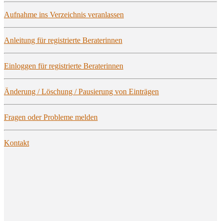
Auf­nah­me ins Ver­zeich­nis veranlassen
Anlei­tung für regis­trier­te Beraterinnen
Ein­log­gen für regis­trier­te Beraterinnen
Ände­rung / Löschung / Pau­sie­rung von Einträgen
Fra­gen oder Pro­ble­me melden
Kon­takt