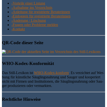
-Vor­tei­le einer Listung
-Auf­nah­me ins Verzeichnis
-Anlei­tung für regis­trier­te Beraterinnen
-Ein­log­gen für regis­trier­te Beraterinnen
-Ände­rung / Löschung
-Fra­gen oder Pro­ble­me melden
-Kon­takt
QR-Code die­ser Seite
WHO-Kodex-Kon­for­mi­tät
Das Still-Lexi­kon ist
WHO-Kodex-kon­form
. Es ver­zich­tet auf Wer­
bung für künst­li­che Säug­lings­nah­rung und Sau­ger und koope­riert
nicht mit Fir­men und Insti­tu­tio­nen, die Säug­lings­nah­rung oder Sau­
ger pro­du­zie­ren oder vermarkten.
Recht­li­che Hinweise