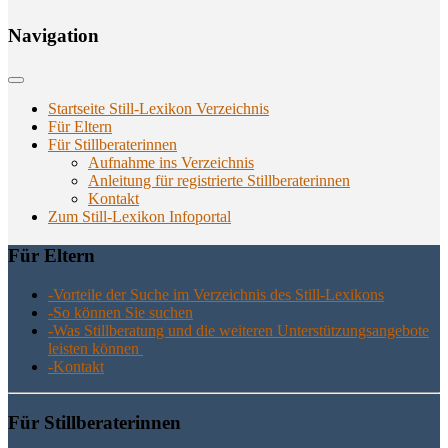
Navi­ga­ti­on
Startseite Still-Lexikon Verzeichnis
Für Eltern
Für Stillberaterinnen
Aufnahme ins Verzeichnis
Anlei­tung für regis­trier­te Stillberaterinnen
Kon­takt
Zum Still-Lexikon Infoportal
Für Eltern
-Vor­tei­le der Suche im Ver­zeich­nis des Still-Lexikons
-So kön­nen Sie suchen
-Was Still­be­ra­tung und die wei­te­ren Unter­stüt­zungs­an­ge­bo­te
leis­ten können
-Kon­takt
Für Still­be­ra­te­rin­nen