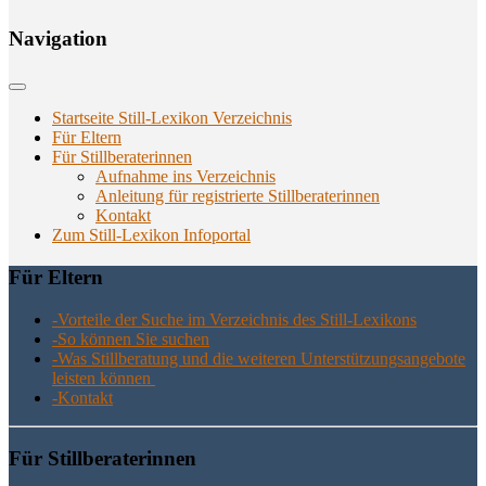
Navi­ga­ti­on
Startseite Still-Lexikon Verzeichnis
Für Eltern
Für Stillberaterinnen
Aufnahme ins Verzeichnis
Anlei­tung für regis­trier­te Stillberaterinnen
Kon­takt
Zum Still-Lexikon Infoportal
Für Eltern
-Vor­tei­le der Suche im Ver­zeich­nis des Still-Lexikons
-So kön­nen Sie suchen
-Was Still­be­ra­tung und die wei­te­ren Unter­stüt­zungs­an­ge­bo­te
leis­ten können
-Kon­takt
Für Still­be­ra­te­rin­nen