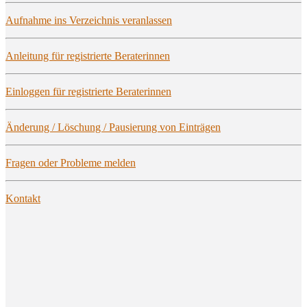
Auf­nah­me ins Ver­zeich­nis veranlassen
Anlei­tung für regis­trier­te Beraterinnen
Ein­log­gen für regis­trier­te Beraterinnen
Ände­rung / Löschung / Pau­sie­rung von Einträgen
Fra­gen oder Pro­ble­me melden
Kon­takt