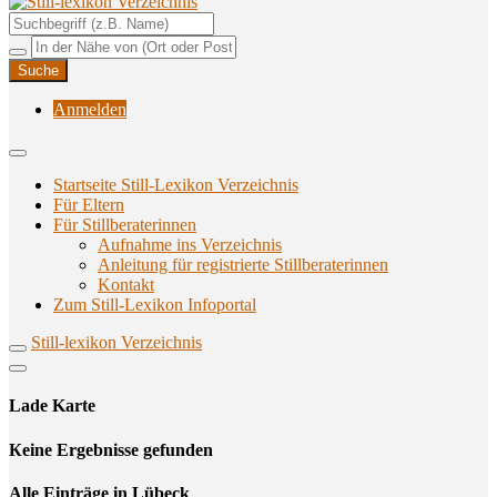
Unterstützungsangebote rund ums Stillen
Still-lexikon Verzeichnis
Anmelden
Startseite Still-Lexikon Verzeichnis
Für Eltern
Für Stillberaterinnen
Aufnahme ins Verzeichnis
Anlei­tung für regis­trier­te Stillberaterinnen
Kon­takt
Zum Still-Lexikon Infoportal
Still-lexikon Verzeichnis
Lade Karte
Кeine Ergebnisse gefunden
Alle Einträge in Lübeck