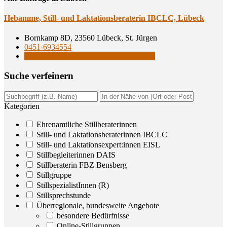
Heb­am­me, Still- und Lak­ta­ti­ons­be­ra­te­rin IBCLC, Lübeck
Bornkamp 8D, 23560 Lübeck, St. Jürgen
0451-6934554
Still- und Laktationsberaterinnen IBCLC
Suche ver­fei­nern
Kategorien
Ehrenamtliche Stillberaterinnen
Still- und Laktationsberaterinnen IBCLC
Still- und Laktationsexpert:innen EISL
Stillbegleiterinnen DAIS
Stillberaterin FBZ Bensberg
Stillgruppe
StillspezialistInnen (R)
Stillsprechstunde
Überregionale, bundesweite Angebote
besondere Bedürfnisse
Online-Stillgruppen