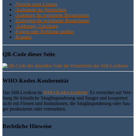
-Vor­tei­le einer Listung
-Auf­nah­me ins Verzeichnis
-Anlei­tung für regis­trier­te Beraterinnen
-Ein­log­gen für regis­trier­te Beraterinnen
-Ände­rung / Löschung
-Fra­gen oder Pro­ble­me melden
-Kon­takt
QR-Code die­ser Seite
WHO-Kodex-Kon­for­mi­tät
Das Still-Lexi­kon ist
WHO-Kodex-kon­form
. Es ver­zich­tet auf Wer­
bung für künst­li­che Säug­lings­nah­rung und Sau­ger und koope­riert
nicht mit Fir­men und Insti­tu­tio­nen, die Säug­lings­nah­rung oder Sau­
ger pro­du­zie­ren oder vermarkten.
Recht­li­che Hinweise