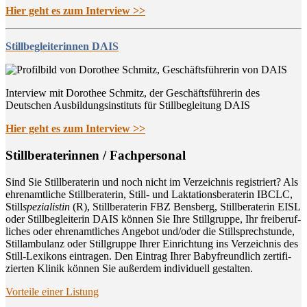
Hier geht es zum Interview >>
Stillbegleiterinnen DAIS
Interview mit Dorothee Schmitz, der Geschäftsführerin des
Deutschen Ausbildungsinstituts für Stillbegleitung DAIS
Hier geht es zum Interview >>
Still­be­ra­te­rin­nen / Fachpersonal
Sind Sie Still­be­ra­te­rin und noch nicht im Ver­zeich­nis regis­triert? Als
ehren­amt­li­che Still­be­ra­te­rin, Still- und Lak­ta­ti­ons­be­ra­te­rin IBCLC,
Still
spe­zia­lis­tin
(R), Still­be­ra­te­rin FBZ Bens­berg, Still­be­ra­te­rin EISL
oder Still­be­glei­te­rin DAIS kön­nen Sie Ihre Still­grup­pe, Ihr frei­be­ruf­
li­ches oder ehren­amt­li­ches Ange­bot und/oder die Still­sprech­stun­de,
Still­am­bu­lanz oder Still­grup­pe Ihrer Ein­rich­tung ins Ver­zeich­nis des
Still-Lexi­kons ein­tra­gen. Den Ein­trag Ihrer Baby­freund­lich zer­ti­fi­
zier­ten Kli­nik kön­nen Sie außer­dem indi­vi­du­ell gestalten.
Vor­tei­le einer Listung