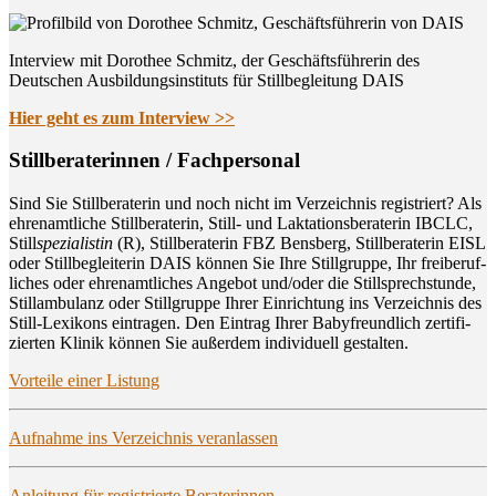
Interview mit Dorothee Schmitz, der Geschäftsführerin des
Deutschen Ausbildungsinstituts für Stillbegleitung DAIS
Hier geht es zum Interview >>
Still­be­ra­te­rin­nen / Fachpersonal
Sind Sie Still­be­ra­te­rin und noch nicht im Ver­zeich­nis regis­triert? Als
ehren­amt­li­che Still­be­ra­te­rin, Still- und Lak­ta­ti­ons­be­ra­te­rin IBCLC,
Still
spe­zia­lis­tin
(R), Still­be­ra­te­rin FBZ Bens­berg, Still­be­ra­te­rin EISL
oder Still­be­glei­te­rin DAIS kön­nen Sie Ihre Still­grup­pe, Ihr frei­be­ruf­
li­ches oder ehren­amt­li­ches Ange­bot und/oder die Still­sprech­stun­de,
Still­am­bu­lanz oder Still­grup­pe Ihrer Ein­rich­tung ins Ver­zeich­nis des
Still-Lexi­kons ein­tra­gen. Den Ein­trag Ihrer Baby­freund­lich zer­ti­fi­
zier­ten Kli­nik kön­nen Sie außer­dem indi­vi­du­ell gestalten.
Vor­tei­le einer Listung
Auf­nah­me ins Ver­zeich­nis veranlassen
Anlei­tung für regis­trier­te Beraterinnen