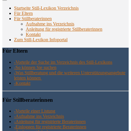
Startseite Still-Lexikon Verzeichnis
Für Eltern
Für Stillberaterinnen
Aufnahme ins Verzeichnis
Anlei­tung für regis­trier­te Stillberaterinnen
Kon­takt
Zum Still-Lexikon Infoportal
Für Eltern
-Vor­tei­le der Suche im Ver­zeich­nis des Still-Lexikons
-So kön­nen Sie suchen
-Was Still­be­ra­tung und die wei­te­ren Unter­stüt­zungs­an­ge­bo­te
leis­ten können
-Kon­takt
Für Still­be­ra­te­rin­nen
-Vor­tei­le einer Listung
-Auf­nah­me ins Verzeichnis
-Anlei­tung für regis­trier­te Beraterinnen
-Ein­log­gen für regis­trier­te Beraterinnen