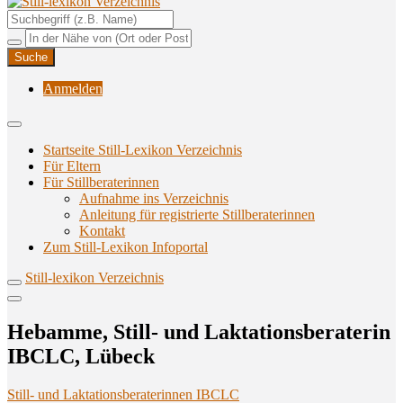
Unterstützungsangebote rund ums Stillen
Still-lexikon Verzeichnis
Anmelden
Startseite Still-Lexikon Verzeichnis
Für Eltern
Für Stillberaterinnen
Aufnahme ins Verzeichnis
Anlei­tung für regis­trier­te Stillberaterinnen
Kon­takt
Zum Still-Lexikon Infoportal
Still-lexikon Verzeichnis
Heb­am­me, Still- und Lak­ta­ti­ons­be­ra­te­rin
IBCLC, Lübeck
Still- und Laktationsberaterinnen IBCLC