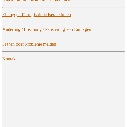
Ein­log­gen für regis­trier­te Beraterinnen
Ände­rung / Löschung / Pau­sie­rung von Einträgen
Fra­gen oder Pro­ble­me melden
Kon­takt