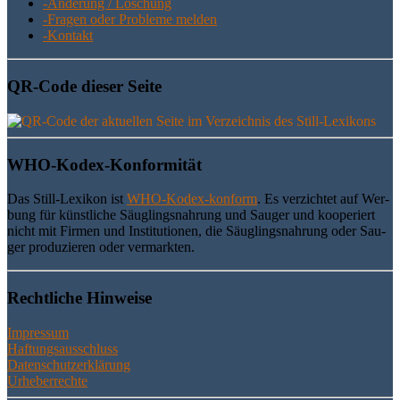
-Ände­rung / Löschung
-Fra­gen oder Pro­ble­me melden
-Kon­takt
QR-Code die­ser Seite
WHO-Kodex-Kon­for­mi­tät
Das Still-Lexi­kon ist
WHO-Kodex-kon­form
. Es ver­zich­tet auf Wer­
bung für künst­li­che Säug­lings­nah­rung und Sau­ger und koope­riert
nicht mit Fir­men und Insti­tu­tio­nen, die Säug­lings­nah­rung oder Sau­
ger pro­du­zie­ren oder vermarkten.
Recht­li­che Hinweise
Impressum
Haftungsausschluss
Datenschutzerklärung
Urheberrechte