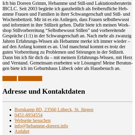
Ich bin Doreen Grimm, Heb­am­me und Still-und Lak­ta­ti­ons­be­ra­te­rin
IBCLC. Seit 2003 beglei­te ich ganz­heit­lich als frei­be­ruf­li­che Heb­
am­me Frau­en und Fami­li­en in ihrer Schwan­ger­schaft und Still- und
Wochen­bett­zeit. Mir ist es ein Anlie­gen, dass Frau­en selbst­be­wusst
und infor­miert in ihre Still­zeit gehen. Dafür bie­te ich mei­nen Work­
shop Still­vor­be­rei­tung “Selbst­be­wusst Stil­len” und vor­be­rei­ten­de
Gesprä­che (1:1) in der Schwan­ger­schaft an. Nach mehr als zwan­zig
Jah­ren Erfah­rungs-Wis­sen als Heb­am­me mer­ke ich immer wie­der –
auf den Anfang kommt es an. Und manch­mal kommt es trotz der
guten Vor­be­rei­tung zu Pro­ble­men und Stö­run­gen in der Still­zeit.
Dann bin ich für dich da – mit mei­nem Erfah­rungs-Wis­sen, mit Herz
und Ver­stand. Gemein­sam erar­bei­ten wir Lösun­gen! Mei­ne Bera­tun­
gen bie­te ich im Geburts­haus Lübeck oder als Haus­be­such an.
Lübeck
Stillberatung
Adres­se und Kontaktdaten
Bornkamp 8D, 23560 Lübeck, St. Jürgen
0451-6934554
Webseite besuchen
info@hebamme-doreen.info
Anfahrt