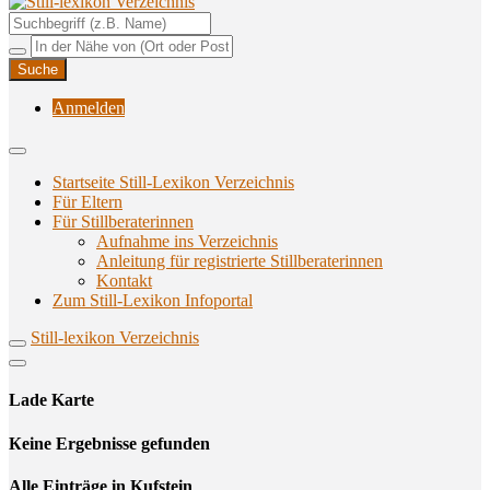
Unterstützungsangebote rund ums Stillen
Still-lexikon Verzeichnis
Anmelden
Startseite Still-Lexikon Verzeichnis
Für Eltern
Für Stillberaterinnen
Aufnahme ins Verzeichnis
Anlei­tung für regis­trier­te Stillberaterinnen
Kon­takt
Zum Still-Lexikon Infoportal
Still-lexikon Verzeichnis
Lade Karte
Кeine Ergebnisse gefunden
Alle Einträge in Kufstein