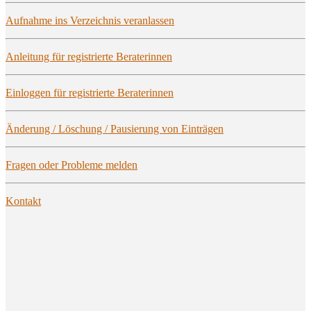
Auf­nah­me ins Ver­zeich­nis veranlassen
Anlei­tung für regis­trier­te Beraterinnen
Ein­log­gen für regis­trier­te Beraterinnen
Ände­rung / Löschung / Pau­sie­rung von Einträgen
Fra­gen oder Pro­ble­me melden
Kon­takt