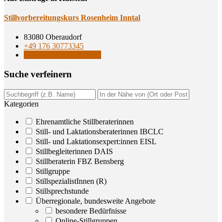
Still­vor­be­rei­tungs­kurs Rosen­heim Inntal
83080 Oberaudorf
+49 176 30773345
Stillbegleiterinnen DAIS
Suche ver­fei­nern
Kategorien
Ehrenamtliche Stillberaterinnen
Still- und Laktationsberaterinnen IBCLC
Still- und Laktationsexpert:innen EISL
Stillbegleiterinnen DAIS
Stillberaterin FBZ Bensberg
Stillgruppe
StillspezialistInnen (R)
Stillsprechstunde
Überregionale, bundesweite Angebote
besondere Bedürfnisse
Online-Stillgruppen