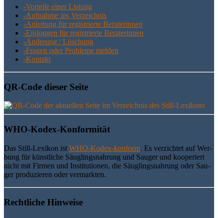
-Vor­tei­le einer Listung
-Auf­nah­me ins Verzeichnis
-Anlei­tung für regis­trier­te Beraterinnen
-Ein­log­gen für regis­trier­te Beraterinnen
-Ände­rung / Löschung
-Fra­gen oder Pro­ble­me melden
-Kon­takt
QR-Code die­ser Seite
WHO-Kodex-Kon­for­mi­tät
Das Still-Lexi­kon ist
WHO-Kodex-kon­form
. Es ver­zich­tet auf Wer­
bung für künst­li­che Säug­lings­nah­rung und Sau­ger und koope­riert
nicht mit Fir­men und Insti­tu­tio­nen, die Säug­lings­nah­rung oder Sau­
ger pro­du­zie­ren oder vermarkten.
Recht­li­che Hinweise