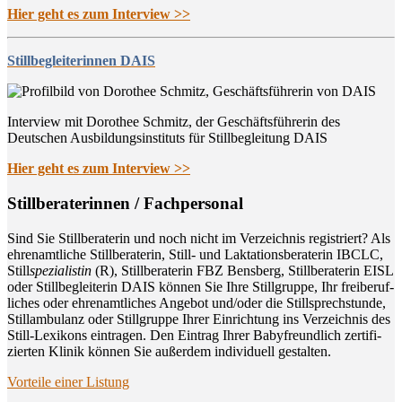
Hier geht es zum Interview >>
Stillbegleiterinnen DAIS
Interview mit Dorothee Schmitz, der Geschäftsführerin des
Deutschen Ausbildungsinstituts für Stillbegleitung DAIS
Hier geht es zum Interview >>
Still­be­ra­te­rin­nen / Fachpersonal
Sind Sie Still­be­ra­te­rin und noch nicht im Ver­zeich­nis regis­triert? Als
ehren­amt­li­che Still­be­ra­te­rin, Still- und Lak­ta­ti­ons­be­ra­te­rin IBCLC,
Still
spe­zia­lis­tin
(R), Still­be­ra­te­rin FBZ Bens­berg, Still­be­ra­te­rin EISL
oder Still­be­glei­te­rin DAIS kön­nen Sie Ihre Still­grup­pe, Ihr frei­be­ruf­
li­ches oder ehren­amt­li­ches Ange­bot und/oder die Still­sprech­stun­de,
Still­am­bu­lanz oder Still­grup­pe Ihrer Ein­rich­tung ins Ver­zeich­nis des
Still-Lexi­kons ein­tra­gen. Den Ein­trag Ihrer Baby­freund­lich zer­ti­fi­
zier­ten Kli­nik kön­nen Sie außer­dem indi­vi­du­ell gestalten.
Vor­tei­le einer Listung