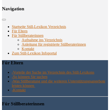
Navi­ga­ti­on
Startseite Still-Lexikon Verzeichnis
Für Eltern
Für Stillberaterinnen
Aufnahme ins Verzeichnis
Anlei­tung für regis­trier­te Stillberaterinnen
Kon­takt
Zum Still-Lexikon Infoportal
Für Eltern
-Vor­tei­le der Suche im Ver­zeich­nis des Still-Lexikons
-So kön­nen Sie suchen
-Was Still­be­ra­tung und die wei­te­ren Unter­stüt­zungs­an­ge­bo­te
leis­ten können
-Kon­takt
Für Still­be­ra­te­rin­nen