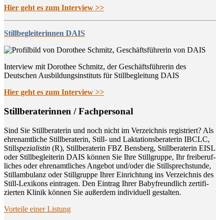
Hier geht es zum Interview >>
Stillbegleiterinnen DAIS
Interview mit Dorothee Schmitz, der Geschäftsführerin des
Deutschen Ausbildungsinstituts für Stillbegleitung DAIS
Hier geht es zum Interview >>
Still­be­ra­te­rin­nen / Fachpersonal
Sind Sie Still­be­ra­te­rin und noch nicht im Ver­zeich­nis regis­triert? Als
ehren­amt­li­che Still­be­ra­te­rin, Still- und Lak­ta­ti­ons­be­ra­te­rin IBCLC,
Still
spe­zia­lis­tin
(R), Still­be­ra­te­rin FBZ Bens­berg, Still­be­ra­te­rin EISL
oder Still­be­glei­te­rin DAIS kön­nen Sie Ihre Still­grup­pe, Ihr frei­be­ruf­
li­ches oder ehren­amt­li­ches Ange­bot und/oder die Still­sprech­stun­de,
Still­am­bu­lanz oder Still­grup­pe Ihrer Ein­rich­tung ins Ver­zeich­nis des
Still-Lexi­kons ein­tra­gen. Den Ein­trag Ihrer Baby­freund­lich zer­ti­fi­
zier­ten Kli­nik kön­nen Sie außer­dem indi­vi­du­ell gestalten.
Vor­tei­le einer Listung