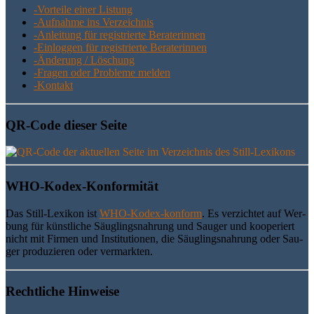
-Vor­tei­le einer Listung
-Auf­nah­me ins Verzeichnis
-Anlei­tung für regis­trier­te Beraterinnen
-Ein­log­gen für regis­trier­te Beraterinnen
-Ände­rung / Löschung
-Fra­gen oder Pro­ble­me melden
-Kon­takt
QR-Code die­ser Seite
WHO-Kodex-Kon­for­mi­tät
Das Still-Lexi­kon ist
WHO-Kodex-kon­form
. Es ver­zich­tet auf Wer­
bung für künst­li­che Säug­lings­nah­rung und Sau­ger und koope­riert
nicht mit Fir­men und Insti­tu­tio­nen, die Säug­lings­nah­rung oder Sau­
ger pro­du­zie­ren oder vermarkten.
Recht­li­che Hinweise