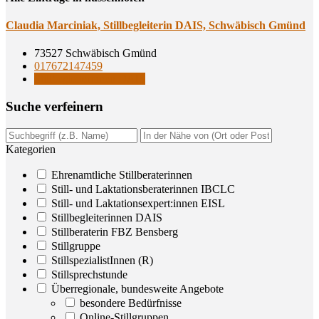
Clau­dia Mar­ci­ni­ak, Still­be­glei­te­rin DAIS, Schwä­bisch Gmünd
73527 Schwäbisch Gmünd
017672147459
Stillbegleiterinnen DAIS
Suche ver­fei­nern
Kategorien
Ehrenamtliche Stillberaterinnen
Still- und Laktationsberaterinnen IBCLC
Still- und Laktationsexpert:innen EISL
Stillbegleiterinnen DAIS
Stillberaterin FBZ Bensberg
Stillgruppe
StillspezialistInnen (R)
Stillsprechstunde
Überregionale, bundesweite Angebote
besondere Bedürfnisse
Online-Stillgruppen