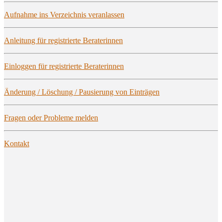
Auf­nah­me ins Ver­zeich­nis veranlassen
Anlei­tung für regis­trier­te Beraterinnen
Ein­log­gen für regis­trier­te Beraterinnen
Ände­rung / Löschung / Pau­sie­rung von Einträgen
Fra­gen oder Pro­ble­me melden
Kon­takt