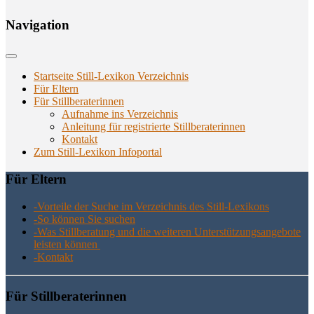
Navi­ga­ti­on
Startseite Still-Lexikon Verzeichnis
Für Eltern
Für Stillberaterinnen
Aufnahme ins Verzeichnis
Anlei­tung für regis­trier­te Stillberaterinnen
Kon­takt
Zum Still-Lexikon Infoportal
Für Eltern
-Vor­tei­le der Suche im Ver­zeich­nis des Still-Lexikons
-So kön­nen Sie suchen
-Was Still­be­ra­tung und die wei­te­ren Unter­stüt­zungs­an­ge­bo­te
leis­ten können
-Kon­takt
Für Still­be­ra­te­rin­nen