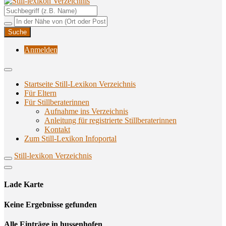
Unterstützungsangebote rund ums Stillen
Still-lexikon Verzeichnis
Anmelden
Startseite Still-Lexikon Verzeichnis
Für Eltern
Für Stillberaterinnen
Aufnahme ins Verzeichnis
Anlei­tung für regis­trier­te Stillberaterinnen
Kon­takt
Zum Still-Lexikon Infoportal
Still-lexikon Verzeichnis
Lade Karte
Кeine Ergebnisse gefunden
Alle Einträge in hussenhofen