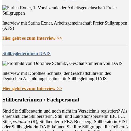
Interview mit Sarina Exner, Arbeitsgemeinschaft Freier Stillgruppen
(AFS)
Hier geht es zum Interview >>
Stillbegleiterinnen DAIS
Interview mit Dorothee Schmitz, der Geschäftsführerin des
Deutschen Ausbildungsinstituts für Stillbegleitung DAIS
Hier geht es zum Interview >>
Still­be­ra­te­rin­nen / Fachpersonal
Sind Sie Still­be­ra­te­rin und noch nicht im Ver­zeich­nis regis­triert? Als
ehren­amt­li­che Still­be­ra­te­rin, Still- und Lak­ta­ti­ons­be­ra­te­rin IBCLC,
Still
spe­zia­lis­tin
(R), Still­be­ra­te­rin FBZ Bens­berg, Still­be­ra­te­rin EISL
oder Still­be­glei­te­rin DAIS kön­nen Sie Ihre Still­grup­pe, Ihr frei­be­ruf­