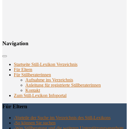
Navi­ga­ti­on
Startseite Still-Lexikon Verzeichnis
Für Eltern
Für Stillberaterinnen
Aufnahme ins Verzeichnis
Anlei­tung für regis­trier­te Stillberaterinnen
Kon­takt
Zum Still-Lexikon Infoportal
Für Eltern
-Vor­tei­le der Suche im Ver­zeich­nis des Still-Lexikons
-So kön­nen Sie suchen
-Was Still­be­ra­tung und die wei­te­ren Unter­stüt­zungs­an­ge­bo­te