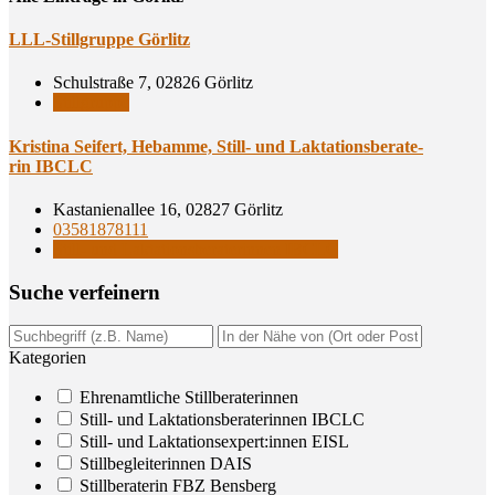
LLL-Still­grup­pe Görlitz
Schulstraße 7, 02826 Görlitz
Stillgruppe
Kris­ti­na Sei­fert, Heb­am­me, Still- und Lak­ta­ti­ons­be­ra­te­
rin IBCLC
Kastanienallee 16, 02827 Görlitz
03581878111
Still- und Laktationsberaterinnen IBCLC
Suche ver­fei­nern
Kategorien
Ehrenamtliche Stillberaterinnen
Still- und Laktationsberaterinnen IBCLC
Still- und Laktationsexpert:innen EISL
Stillbegleiterinnen DAIS
Stillberaterin FBZ Bensberg