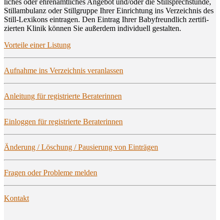
li­ches oder ehren­amt­li­ches Ange­bot und/oder die Still­sprech­stun­de,
Still­am­bu­lanz oder Still­grup­pe Ihrer Ein­rich­tung ins Ver­zeich­nis des
Still-Lexi­kons ein­tra­gen. Den Ein­trag Ihrer Baby­freund­lich zer­ti­fi­
zier­ten Kli­nik kön­nen Sie außer­dem indi­vi­du­ell gestalten.
Vor­tei­le einer Listung
Auf­nah­me ins Ver­zeich­nis veranlassen
Anlei­tung für regis­trier­te Beraterinnen
Ein­log­gen für regis­trier­te Beraterinnen
Ände­rung / Löschung / Pau­sie­rung von Einträgen
Fra­gen oder Pro­ble­me melden
Kon­takt