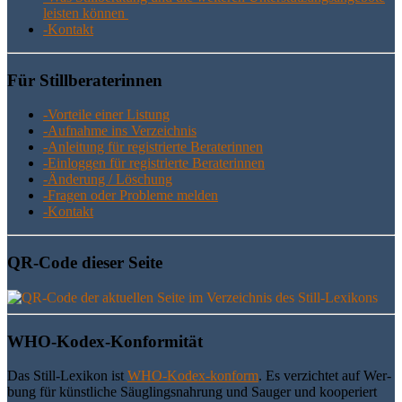
leis­ten können
-Kon­takt
Für Still­be­ra­te­rin­nen
-Vor­tei­le einer Listung
-Auf­nah­me ins Verzeichnis
-Anlei­tung für regis­trier­te Beraterinnen
-Ein­log­gen für regis­trier­te Beraterinnen
-Ände­rung / Löschung
-Fra­gen oder Pro­ble­me melden
-Kon­takt
QR-Code die­ser Seite
WHO-Kodex-Kon­for­mi­tät
Das Still-Lexi­kon ist
WHO-Kodex-kon­form
. Es ver­zich­tet auf Wer­
bung für künst­li­che Säug­lings­nah­rung und Sau­ger und koope­riert