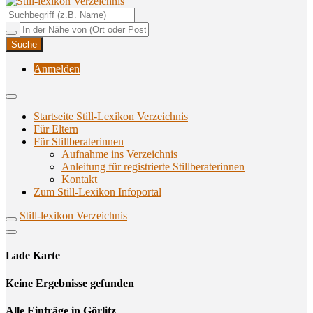
Unterstützungsangebote rund ums Stillen
Still-lexikon Verzeichnis
Anmelden
Startseite Still-Lexikon Verzeichnis
Für Eltern
Für Stillberaterinnen
Aufnahme ins Verzeichnis
Anlei­tung für regis­trier­te Stillberaterinnen
Kon­takt
Zum Still-Lexikon Infoportal
Still-lexikon Verzeichnis
Lade Karte
Кeine Ergebnisse gefunden
Alle Einträge in Görlitz