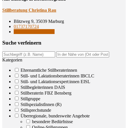
Still­be­ra­tung Chris­ti­na Rau
Blitzweg 9, 35039 Marburg
01737170724
StillspezialistInnen (R)
Suche ver­fei­nern
Kategorien
Ehrenamtliche Stillberaterinnen
Still- und Laktationsberaterinnen IBCLC
Still- und Laktationsexpert:innen EISL
Stillbegleiterinnen DAIS
Stillberaterin FBZ Bensberg
Stillgruppe
StillspezialistInnen (R)
Stillsprechstunde
Überregionale, bundesweite Angebote
besondere Bedürfnisse
Online-Stillgruppen