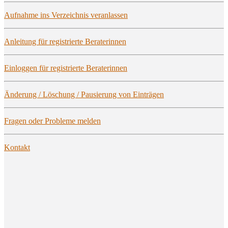
Auf­nah­me ins Ver­zeich­nis veranlassen
Anlei­tung für regis­trier­te Beraterinnen
Ein­log­gen für regis­trier­te Beraterinnen
Ände­rung / Löschung / Pau­sie­rung von Einträgen
Fra­gen oder Pro­ble­me melden
Kon­takt