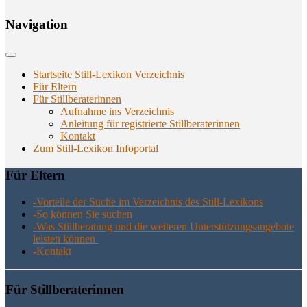
Navi­ga­ti­on
Startseite Still-Lexikon Verzeichnis
Für Eltern
Für Stillberaterinnen
Aufnahme ins Verzeichnis
Anlei­tung für regis­trier­te Stillberaterinnen
Kon­takt
Zum Still-Lexikon Infoportal
Für Eltern
-Vor­tei­le der Suche im Ver­zeich­nis des Still-Lexikons
-So kön­nen Sie suchen
-Was Still­be­ra­tung und die wei­te­ren Unter­stüt­zungs­an­ge­bo­te
leis­ten können
-Kon­takt
Für Still­be­ra­te­rin­nen