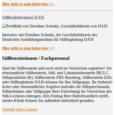
Hier geht es zum Interview >>
Stillbegleiterinnen DAIS
Interview mit Dorothee Schmitz, der Geschäftsführerin des
Deutschen Ausbildungsinstituts für Stillbegleitung DAIS
Hier geht es zum Interview >>
Still­be­ra­te­rin­nen / Fachpersonal
Sind Sie Still­be­ra­te­rin und noch nicht im Ver­zeich­nis regis­triert? Als
ehren­amt­li­che Still­be­ra­te­rin, Still- und Lak­ta­ti­ons­be­ra­te­rin IBCLC,
Still
spe­zia­lis­tin
(R), Still­be­ra­te­rin FBZ Bens­berg, Still­be­ra­te­rin EISL
oder Still­be­glei­te­rin DAIS kön­nen Sie Ihre Still­grup­pe, Ihr frei­be­ruf­
li­ches oder ehren­amt­li­ches Ange­bot und/oder die Still­sprech­stun­de,
Still­am­bu­lanz oder Still­grup­pe Ihrer Ein­rich­tung ins Ver­zeich­nis des
Still-Lexi­kons ein­tra­gen. Den Ein­trag Ihrer Baby­freund­lich zer­ti­fi­
zier­ten Kli­nik kön­nen Sie außer­dem indi­vi­du­ell gestalten.
Vor­tei­le einer Listung