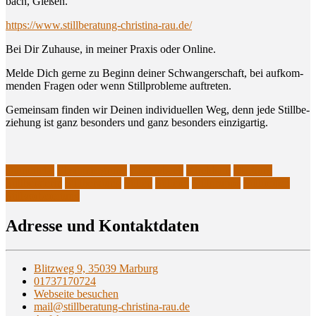
bach, Gießen.
https://www.stillberatung-christina-rau.de/
Bei Dir Zuhau­se, in mei­ner Pra­xis oder Online.
Mel­de Dich ger­ne zu Beginn dei­ner Schwan­ger­schaft, bei auf­kom­
men­den Fra­gen oder wenn Still­pro­ble­me auftreten.
Gemein­sam fin­den wir Dei­nen indi­vi­du­el­len Weg, denn jede Still­be­
zie­hung ist ganz beson­ders und ganz beson­ders einzigartig.
Dauphtetal
Ebsdorfergrund
Gladenbach
Kirchhain
Marburg
Stillberaterin
Stillberatung
Stillen
Stillerei
Stillgruppe
Stilltreffen
Stillvorbereitung
Adres­se und Kontaktdaten
Blitzweg 9, 35039 Marburg
01737170724
Webseite besuchen
mail@stillberatung-christina-rau.de