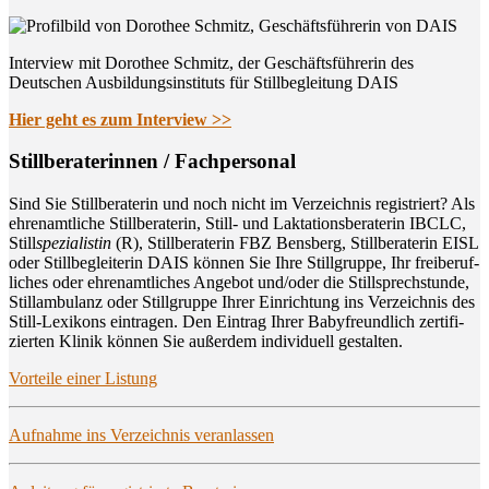
Interview mit Dorothee Schmitz, der Geschäftsführerin des
Deutschen Ausbildungsinstituts für Stillbegleitung DAIS
Hier geht es zum Interview >>
Still­be­ra­te­rin­nen / Fachpersonal
Sind Sie Still­be­ra­te­rin und noch nicht im Ver­zeich­nis regis­triert? Als
ehren­amt­li­che Still­be­ra­te­rin, Still- und Lak­ta­ti­ons­be­ra­te­rin IBCLC,
Still
spe­zia­lis­tin
(R), Still­be­ra­te­rin FBZ Bens­berg, Still­be­ra­te­rin EISL
oder Still­be­glei­te­rin DAIS kön­nen Sie Ihre Still­grup­pe, Ihr frei­be­ruf­
li­ches oder ehren­amt­li­ches Ange­bot und/oder die Still­sprech­stun­de,
Still­am­bu­lanz oder Still­grup­pe Ihrer Ein­rich­tung ins Ver­zeich­nis des
Still-Lexi­kons ein­tra­gen. Den Ein­trag Ihrer Baby­freund­lich zer­ti­fi­
zier­ten Kli­nik kön­nen Sie außer­dem indi­vi­du­ell gestalten.
Vor­tei­le einer Listung
Auf­nah­me ins Ver­zeich­nis veranlassen