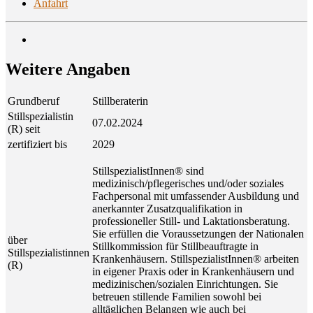
Anfahrt
Wei­te­re Angaben
Grundberuf
Stillberaterin
Stillspezialistin
07.02.2024
(R) seit
zertifiziert bis
2029
StillspezialistInnen® sind
medizinisch/pflegerisches und/oder soziales
Fachpersonal mit umfassender Ausbildung und
anerkannter Zusatzqualifikation in
professioneller Still- und Laktationsberatung.
Sie erfüllen die Voraussetzungen der Nationalen
über
Stillkommission für Stillbeauftragte in
Stillspezialistinnen
Krankenhäusern. StillspezialistInnen® arbeiten
(R)
in eigener Praxis oder in Krankenhäusern und
medizinischen/sozialen Einrichtungen. Sie
betreuen stillende Familien sowohl bei
alltäglichen Belangen wie auch bei