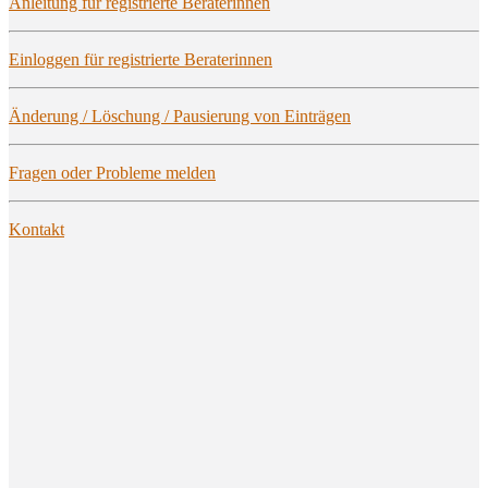
Anlei­tung für regis­trier­te Beraterinnen
Ein­log­gen für regis­trier­te Beraterinnen
Ände­rung / Löschung / Pau­sie­rung von Einträgen
Fra­gen oder Pro­ble­me melden
Kon­takt