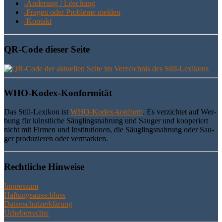
-Ände­rung / Löschung
-Fra­gen oder Pro­ble­me melden
-Kon­takt
QR-Code die­ser Seite
WHO-Kodex-Kon­for­mi­tät
Das Still-Lexi­kon ist
WHO-Kodex-kon­form
. Es ver­zich­tet auf Wer­
bung für künst­li­che Säug­lings­nah­rung und Sau­ger und koope­riert
nicht mit Fir­men und Insti­tu­tio­nen, die Säug­lings­nah­rung oder Sau­
ger pro­du­zie­ren oder vermarkten.
Recht­li­che Hinweise
Impressum
Haftungsausschluss
Datenschutzerklärung
Urheberrechte