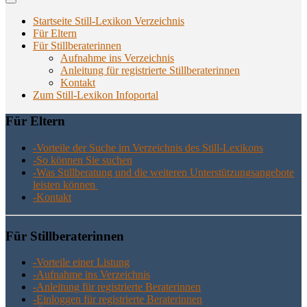
Startseite Still-Lexikon Verzeichnis
Für Eltern
Für Stillberaterinnen
Aufnahme ins Verzeichnis
Anlei­tung für regis­trier­te Stillberaterinnen
Kon­takt
Zum Still-Lexikon Infoportal
Für Eltern
-Vor­tei­le der Suche im Ver­zeich­nis des Still-Lexikons
-So kön­nen Sie suchen
-Was Still­be­ra­tung und die wei­te­ren Unter­stüt­zungs­an­ge­bo­te
leis­ten können
-Kon­takt
Für Still­be­ra­te­rin­nen
-Vor­tei­le einer Listung
-Auf­nah­me ins Verzeichnis
-Anlei­tung für regis­trier­te Beraterinnen
-Ein­log­gen für regis­trier­te Beraterinnen