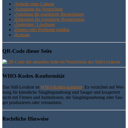
-Vor­tei­le einer Listung
-Auf­nah­me ins Verzeichnis
-Anlei­tung für regis­trier­te Beraterinnen
-Ein­log­gen für regis­trier­te Beraterinnen
-Ände­rung / Löschung
-Fra­gen oder Pro­ble­me melden
-Kon­takt
QR-Code die­ser Seite
WHO-Kodex-Kon­for­mi­tät
Das Still-Lexi­kon ist
WHO-Kodex-kon­form
. Es ver­zich­tet auf Wer­
bung für künst­li­che Säug­lings­nah­rung und Sau­ger und koope­riert
nicht mit Fir­men und Insti­tu­tio­nen, die Säug­lings­nah­rung oder Sau­
ger pro­du­zie­ren oder vermarkten.
Recht­li­che Hinweise