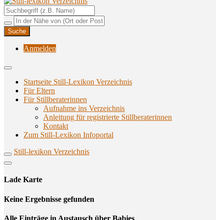
Unterstützungsangebote rund ums Stillen
Still-lexikon Verzeichnis
Anmelden
Startseite Still-Lexikon Verzeichnis
Für Eltern
Für Stillberaterinnen
Aufnahme ins Verzeichnis
Anlei­tung für regis­trier­te Stillberaterinnen
Kon­takt
Zum Still-Lexikon Infoportal
Still-lexikon Verzeichnis
Lade Karte
Кeine Ergebnisse gefunden
Alle Einträge in Austausch über Babies