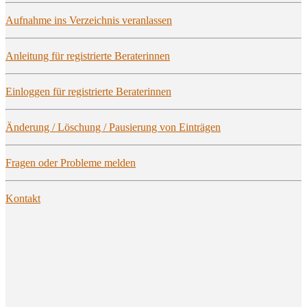
Auf­nah­me ins Ver­zeich­nis veranlassen
Anlei­tung für regis­trier­te Beraterinnen
Ein­log­gen für regis­trier­te Beraterinnen
Ände­rung / Löschung / Pau­sie­rung von Einträgen
Fra­gen oder Pro­ble­me melden
Kon­takt