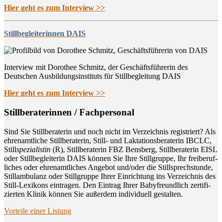
Hier geht es zum Interview >>
Stillbegleiterinnen DAIS
Interview mit Dorothee Schmitz, der Geschäftsführerin des
Deutschen Ausbildungsinstituts für Stillbegleitung DAIS
Hier geht es zum Interview >>
Still­be­ra­te­rin­nen / Fachpersonal
Sind Sie Still­be­ra­te­rin und noch nicht im Ver­zeich­nis regis­triert? Als
ehren­amt­li­che Still­be­ra­te­rin, Still- und Lak­ta­ti­ons­be­ra­te­rin IBCLC,
Still
spe­zia­lis­tin
(R), Still­be­ra­te­rin FBZ Bens­berg, Still­be­ra­te­rin EISL
oder Still­be­glei­te­rin DAIS kön­nen Sie Ihre Still­grup­pe, Ihr frei­be­ruf­
li­ches oder ehren­amt­li­ches Ange­bot und/oder die Still­sprech­stun­de,
Still­am­bu­lanz oder Still­grup­pe Ihrer Ein­rich­tung ins Ver­zeich­nis des
Still-Lexi­kons ein­tra­gen. Den Ein­trag Ihrer Baby­freund­lich zer­ti­fi­
zier­ten Kli­nik kön­nen Sie außer­dem indi­vi­du­ell gestalten.
Vor­tei­le einer Listung