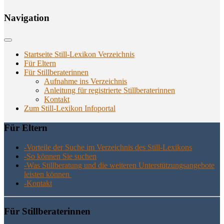
Navi­ga­ti­on
Startseite Still-Lexikon Verzeichnis
Für Eltern
Für Stillberaterinnen
Aufnahme ins Verzeichnis
Anlei­tung für regis­trier­te Stillberaterinnen
Kon­takt
Zum Still-Lexikon Infoportal
Für Eltern
-Vor­tei­le der Suche im Ver­zeich­nis des Still-Lexikons
-So kön­nen Sie suchen
-Was Still­be­ra­tung und die wei­te­ren Unter­stüt­zungs­an­ge­bo­te
leis­ten können
-Kon­takt
Für Still­be­ra­te­rin­nen