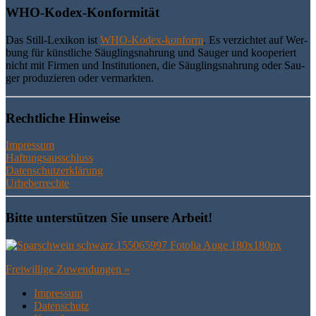
WHO-Kodex-Kon­for­mi­tät
Das Still-Lexi­kon ist
WHO-Kodex-kon­form
. Es ver­zich­tet auf Wer­
bung für künst­li­che Säug­lings­nah­rung und Sau­ger und koope­riert
nicht mit Fir­men und Insti­tu­tio­nen, die Säug­lings­nah­rung oder Sau­
ger pro­du­zie­ren oder vermarkten.
Recht­li­che Hinweise
Impressum
Haftungsausschluss
Datenschutzerklärung
Urheberrechte
Bit­te unter­stüt­zen Sie unse­re Arbeit!
Frei­wil­li­ge Zuwendungen »
Impres­sum
Daten­schutz