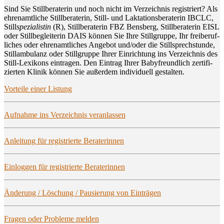
Sind Sie Still­be­ra­te­rin und noch nicht im Ver­zeich­nis regis­triert? Als
ehren­amt­li­che Still­be­ra­te­rin, Still- und Lak­ta­ti­ons­be­ra­te­rin IBCLC,
Still
spe­zia­lis­tin
(R), Still­be­ra­te­rin FBZ Bens­berg, Still­be­ra­te­rin EISL
oder Still­be­glei­te­rin DAIS kön­nen Sie Ihre Still­grup­pe, Ihr frei­be­ruf­
li­ches oder ehren­amt­li­ches Ange­bot und/oder die Still­sprech­stun­de,
Still­am­bu­lanz oder Still­grup­pe Ihrer Ein­rich­tung ins Ver­zeich­nis des
Still-Lexi­kons ein­tra­gen. Den Ein­trag Ihrer Baby­freund­lich zer­ti­fi­
zier­ten Kli­nik kön­nen Sie außer­dem indi­vi­du­ell gestalten.
Vor­tei­le einer Listung
Auf­nah­me ins Ver­zeich­nis veranlassen
Anlei­tung für regis­trier­te Beraterinnen
Ein­log­gen für regis­trier­te Beraterinnen
Ände­rung / Löschung / Pau­sie­rung von Einträgen
Fra­gen oder Pro­ble­me melden