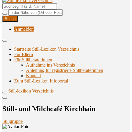
Unterstützungsangebote rund ums Stillen
Still-lexikon Verzeichnis
Anmelden
Startseite Still-Lexikon Verzeichnis
Für Eltern
Für Stillberaterinnen
Aufnahme ins Verzeichnis
Anlei­tung für regis­trier­te Stillberaterinnen
Kon­takt
Zum Still-Lexikon Infoportal
Still-lexikon Verzeichnis
Still- und Milch­ca­fé Kirchhain
Stillgruppe