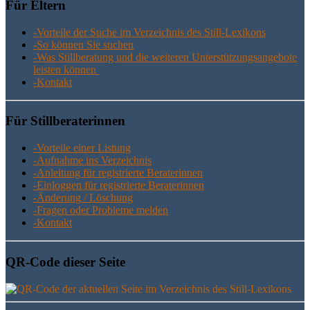
Für Eltern
-Vor­tei­le der Suche im Ver­zeich­nis des Still-Lexikons
-So kön­nen Sie suchen
-Was Still­be­ra­tung und die wei­te­ren Unter­stüt­zungs­an­ge­bo­te
leis­ten können
-Kon­takt
Für Still­be­ra­te­rin­nen
-Vor­tei­le einer Listung
-Auf­nah­me ins Verzeichnis
-Anlei­tung für regis­trier­te Beraterinnen
-Ein­log­gen für regis­trier­te Beraterinnen
-Ände­rung / Löschung
-Fra­gen oder Pro­ble­me melden
-Kon­takt
QR-Code die­ser Seite