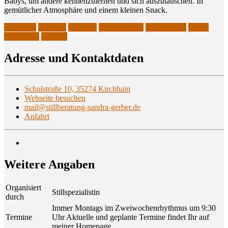
Babys, um ande­re ken­nen­zu­ler­nen und sich aus­zu­tau­schen. In
gemüt­li­cher Atmo­sphä­re und einem klei­nen Snack.
Kirchhain
Marburg
Neustadt
Stadtallendorf
Stillberatung
Stillen
Stillgruppe
Stilltreff
Adres­se und Kontaktdaten
Schulstraße 10, 35274 Kirchhain
Webseite besuchen
mail@stillberatung-sandra-gerber.de
Anfahrt
Wei­te­re Angaben
Organisiert
Stillspezialistin
durch
Immer Montags im Zweiwochenrhythmus um 9:30
Termine
Uhr Aktuelle und geplante Termine findet Ihr auf
meiner Homepage