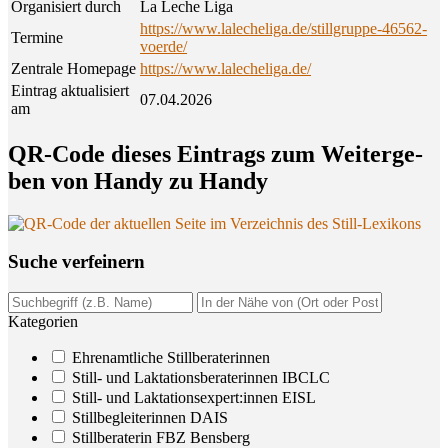
Organisiert durch
La Leche Liga
https://www.lalecheliga.de/stillgruppe-46562-
Termine
voerde/
Zentrale Homepage
https://www.lalecheliga.de/
Eintrag aktualisiert
07.04.2026
am
QR-Code die­ses Ein­trags zum Wei­ter­ge­
ben von Han­dy zu Handy
Suche ver­fei­nern
Kategorien
Ehrenamtliche Stillberaterinnen
Still- und Laktationsberaterinnen IBCLC
Still- und Laktationsexpert:innen EISL
Stillbegleiterinnen DAIS
Stillberaterin FBZ Bensberg