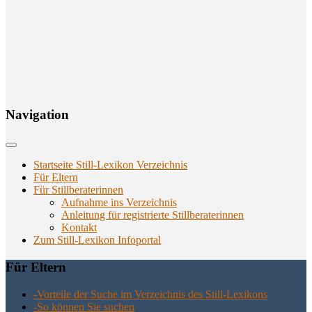
Navi­ga­ti­on
Startseite Still-Lexikon Verzeichnis
Für Eltern
Für Stillberaterinnen
Aufnahme ins Verzeichnis
Anlei­tung für regis­trier­te Stillberaterinnen
Kon­takt
Zum Still-Lexikon Infoportal
Für Eltern
-Vor­tei­le der Suche im Ver­zeich­nis des Still-Lexikons
-So kön­nen Sie suchen