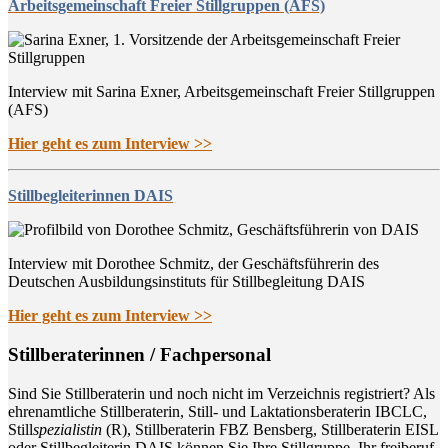
Arbeitsgemeinschaft Freier Stillgruppen (AFS)
Interview mit Sarina Exner, Arbeitsgemeinschaft Freier Stillgruppen
(AFS)
Hier geht es zum Interview >>
Stillbegleiterinnen DAIS
Interview mit Dorothee Schmitz, der Geschäftsführerin des
Deutschen Ausbildungsinstituts für Stillbegleitung DAIS
Hier geht es zum Interview >>
Still­be­ra­te­rin­nen / Fachpersonal
Sind Sie Still­be­ra­te­rin und noch nicht im Ver­zeich­nis regis­triert? Als
ehren­amt­li­che Still­be­ra­te­rin, Still- und Lak­ta­ti­ons­be­ra­te­rin IBCLC,
Still
spe­zia­lis­tin
(R), Still­be­ra­te­rin FBZ Bens­berg, Still­be­ra­te­rin EISL
oder Still­be­glei­te­rin DAIS kön­nen Sie Ihre Still­grup­pe, Ihr frei­be­ruf­