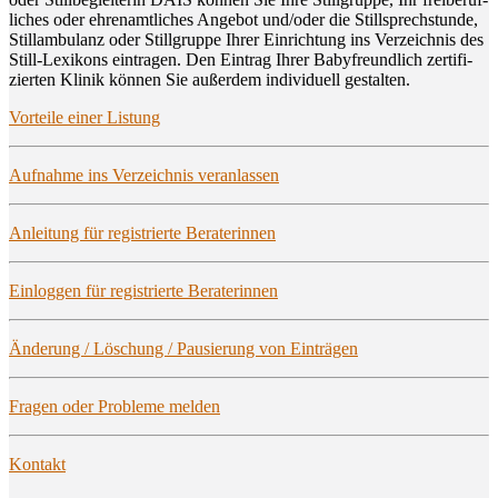
li­ches oder ehren­amt­li­ches Ange­bot und/oder die Still­sprech­stun­de,
Still­am­bu­lanz oder Still­grup­pe Ihrer Ein­rich­tung ins Ver­zeich­nis des
Still-Lexi­kons ein­tra­gen. Den Ein­trag Ihrer Baby­freund­lich zer­ti­fi­
zier­ten Kli­nik kön­nen Sie außer­dem indi­vi­du­ell gestalten.
Vor­tei­le einer Listung
Auf­nah­me ins Ver­zeich­nis veranlassen
Anlei­tung für regis­trier­te Beraterinnen
Ein­log­gen für regis­trier­te Beraterinnen
Ände­rung / Löschung / Pau­sie­rung von Einträgen
Fra­gen oder Pro­ble­me melden
Kon­takt