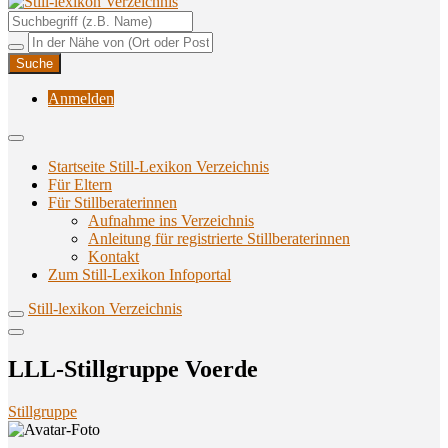
Unterstützungsangebote rund ums Stillen
Still-lexikon Verzeichnis
Anmelden
Startseite Still-Lexikon Verzeichnis
Für Eltern
Für Stillberaterinnen
Aufnahme ins Verzeichnis
Anlei­tung für regis­trier­te Stillberaterinnen
Kon­takt
Zum Still-Lexikon Infoportal
Still-lexikon Verzeichnis
LLL-Still­grup­pe Voerde
Stillgruppe