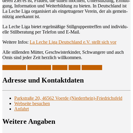
deren Ziel es ist, Frau­en, die stil­len möch­ten, Unter­stüt­zung, Ermu­ti­
gung, Infor­ma­ti­on und Wei­ter­bil­dung zu bie­ten. In Deutsch­land ist
La Leche Liga orga­ni­siert als ein­ge­tra­ge­ner Ver­ein, der als gemein­
nüt­zig aner­kannt ist.
La Leche Liga bie­tet regel­mä­ßi­ge Still­grup­pen­tref­fen und indi­vi­du­
el­le Still­be­ra­tung per Tele­fon und E‑Mail.
Wei­te­re Infos:
La Leche Liga Deutsch­land e.V. stellt sich vor
Alle stil­len­den Müt­ter, Geschwis­ter­kin­der, Schwan­ge­re und auch
Omis sind jeder Zeit herz­lich willkommen.
Stillberaterin
Stillberatung
Stillcafé
Stillen
Stillgruppe
Adres­se und Kontaktdaten
Parkstraße 20, 46562 Voerde (Niederrhein)-Friedrichsfeld
Webseite besuchen
Anfahrt
Wei­te­re Angaben