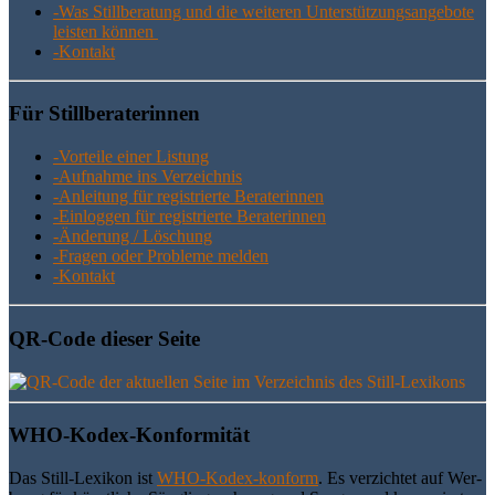
-Was Still­be­ra­tung und die wei­te­ren Unter­stüt­zungs­an­ge­bo­te
leis­ten können
-Kon­takt
Für Still­be­ra­te­rin­nen
-Vor­tei­le einer Listung
-Auf­nah­me ins Verzeichnis
-Anlei­tung für regis­trier­te Beraterinnen
-Ein­log­gen für regis­trier­te Beraterinnen
-Ände­rung / Löschung
-Fra­gen oder Pro­ble­me melden
-Kon­takt
QR-Code die­ser Seite
WHO-Kodex-Kon­for­mi­tät
Das Still-Lexi­kon ist
WHO-Kodex-kon­form
. Es ver­zich­tet auf Wer­