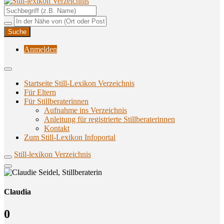
Unterstützungsangebote rund ums Stillen
Still-lexikon Verzeichnis
Anmelden
Startseite Still-Lexikon Verzeichnis
Für Eltern
Für Stillberaterinnen
Aufnahme ins Verzeichnis
Anlei­tung für regis­trier­te Stillberaterinnen
Kon­takt
Zum Still-Lexikon Infoportal
Still-lexikon Verzeichnis
Claudia
0