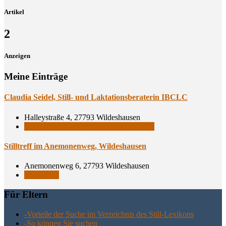
Artikel
2
Anzeigen
Meine Einträge
Clau­dia Sei­del, Still- und Lak­ta­ti­ons­be­ra­te­rin IBCLC
Halleystraße 4, 27793 Wildeshausen
Still- und Laktationsberaterinnen IBCLC
Still­treff im Ane­mo­nen­weg, Wildeshausen
Anemonenweg 6, 27793 Wildeshausen
Stillgruppe
Für Eltern
-Vor­tei­le der Suche im Ver­zeich­nis des Still-Lexikons
-So kön­nen Sie suchen