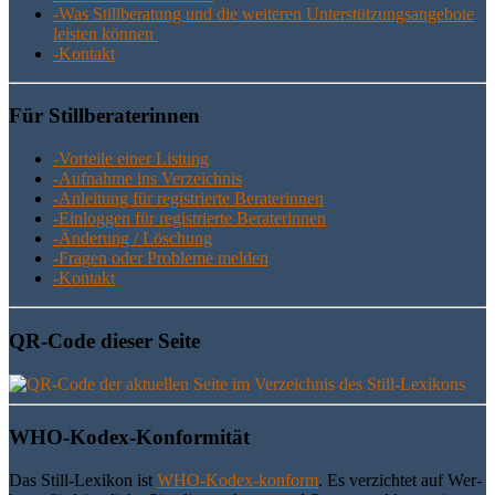
-Was Still­be­ra­tung und die wei­te­ren Unter­stüt­zungs­an­ge­bo­te
leis­ten können
-Kon­takt
Für Still­be­ra­te­rin­nen
-Vor­tei­le einer Listung
-Auf­nah­me ins Verzeichnis
-Anlei­tung für regis­trier­te Beraterinnen
-Ein­log­gen für regis­trier­te Beraterinnen
-Ände­rung / Löschung
-Fra­gen oder Pro­ble­me melden
-Kon­takt
QR-Code die­ser Seite
WHO-Kodex-Kon­for­mi­tät
Das Still-Lexi­kon ist
WHO-Kodex-kon­form
. Es ver­zich­tet auf Wer­