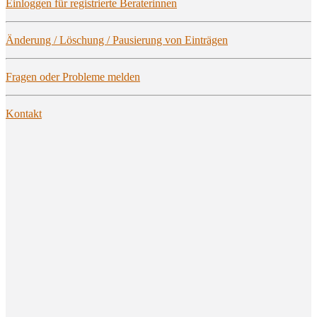
Ein­log­gen für regis­trier­te Beraterinnen
Ände­rung / Löschung / Pau­sie­rung von Einträgen
Fra­gen oder Pro­ble­me melden
Kon­takt