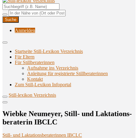
Unterstützungsangebote rund ums Stillen
Still-lexikon Verzeichnis
Anmelden
Startseite Still-Lexikon Verzeichnis
Für Eltern
Für Stillberaterinnen
Aufnahme ins Verzeichnis
Anlei­tung für regis­trier­te Stillberaterinnen
Kon­takt
Zum Still-Lexikon Infoportal
Still-lexikon Verzeichnis
Wieb­ke Neu­mey­er, Still- und Lak­ta­ti­ons­
be­ra­te­rin IBCLC
Still- und Laktationsberaterinnen IBCLC