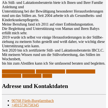
Als Still- und Lak­ta­ti­ons­be­ra­te­rin bie­te ich Ihnen und Ihrer Fami­lie
Anlei­tung und
Unter­stüt­zung bei der Bewäl­ti­gung beson­de­rer Her­aus­for­de­run­gen
rund um das Stil­len an. Seit 2004 arbei­te ich als Gesund­heits- und
Kinderkrankenpflegerin.
Mei­ne Beru­fung fand ich 2011 auf einer Entbindungsstation.
Die Beglei­tung und Unter­stüt­zung von Mamas und Ihren Babys
erfüllt mich sehr.
2019 wur­de ich selbst vor eini­ge Her­aus­for­de­run­gen in der Still­be­
zie­hung zu mei­nem Sohn gestellt und weiß daher, wie wich­tig die­se
Unter­stüt­zung sein kann.
Seit 2020 bin ich zer­ti­fi­zier­te Still- und Lak­ta­ti­ons­be­ra­te­rin IBCLC.
Mit mei­nem Wis­sen rund um die Still­vor­be­rei­tung, das Stil­len im
Wochenbett,
bis hin zum Abstil­len kann ich Sie umfas­send bera­ten und begleiten.
Fürth und Umgebung
Laktationsberaterin
Laktationsberatung
Stillberaterin
Stillberatung
Stillen
Adres­se und Kontaktdaten
90768 Fürth-Burgfarrnbach
+4915736758345