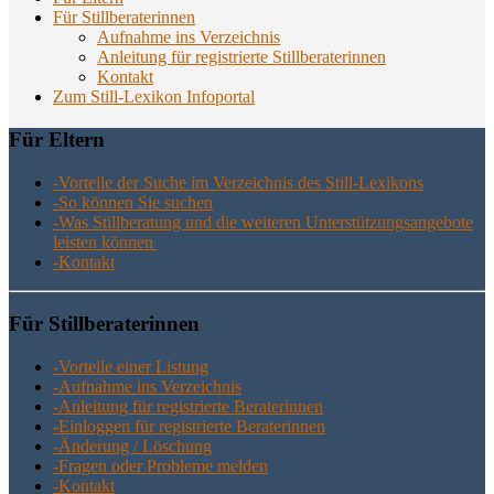
Für Stillberaterinnen
Aufnahme ins Verzeichnis
Anlei­tung für regis­trier­te Stillberaterinnen
Kon­takt
Zum Still-Lexikon Infoportal
Für Eltern
-Vor­tei­le der Suche im Ver­zeich­nis des Still-Lexikons
-So kön­nen Sie suchen
-Was Still­be­ra­tung und die wei­te­ren Unter­stüt­zungs­an­ge­bo­te
leis­ten können
-Kon­takt
Für Still­be­ra­te­rin­nen
-Vor­tei­le einer Listung
-Auf­nah­me ins Verzeichnis
-Anlei­tung für regis­trier­te Beraterinnen
-Ein­log­gen für regis­trier­te Beraterinnen
-Ände­rung / Löschung
-Fra­gen oder Pro­ble­me melden
-Kon­takt