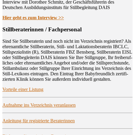
Interview mit Dorothee Schmitz, der Geschäftsführerin des
Deutschen Ausbildungsinstituts für Stillbegleitung DAIS
Hier geht es zum Interview >>
Still­be­ra­te­rin­nen / Fachpersonal
Sind Sie Still­be­ra­te­rin und noch nicht im Ver­zeich­nis regis­triert? Als
ehren­amt­li­che Still­be­ra­te­rin, Still- und Lak­ta­ti­ons­be­ra­te­rin IBCLC,
Still
spe­zia­lis­tin
(R), Still­be­ra­te­rin FBZ Bens­berg, Still­be­ra­te­rin EISL
oder Still­be­glei­te­rin DAIS kön­nen Sie Ihre Still­grup­pe, Ihr frei­be­ruf­
li­ches oder ehren­amt­li­ches Ange­bot und/oder die Still­sprech­stun­de,
Still­am­bu­lanz oder Still­grup­pe Ihrer Ein­rich­tung ins Ver­zeich­nis des
Still-Lexi­kons ein­tra­gen. Den Ein­trag Ihrer Baby­freund­lich zer­ti­fi­
zier­ten Kli­nik kön­nen Sie außer­dem indi­vi­du­ell gestalten.
Vor­tei­le einer Listung
Auf­nah­me ins Ver­zeich­nis veranlassen
Anlei­tung für regis­trier­te Beraterinnen