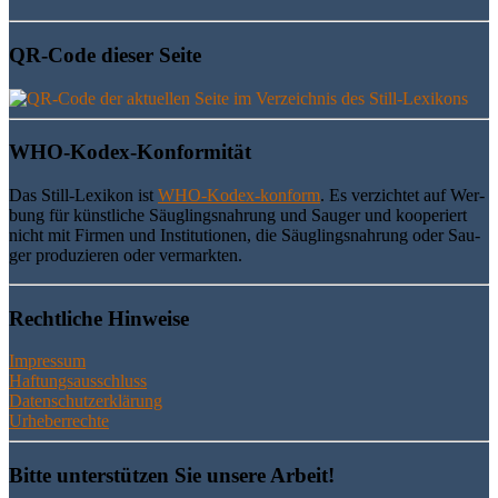
QR-Code die­ser Seite
WHO-Kodex-Kon­for­mi­tät
Das Still-Lexi­kon ist
WHO-Kodex-kon­form
. Es ver­zich­tet auf Wer­
bung für künst­li­che Säug­lings­nah­rung und Sau­ger und koope­riert
nicht mit Fir­men und Insti­tu­tio­nen, die Säug­lings­nah­rung oder Sau­
ger pro­du­zie­ren oder vermarkten.
Recht­li­che Hinweise
Impressum
Haftungsausschluss
Datenschutzerklärung
Urheberrechte
Bit­te unter­stüt­zen Sie unse­re Arbeit!