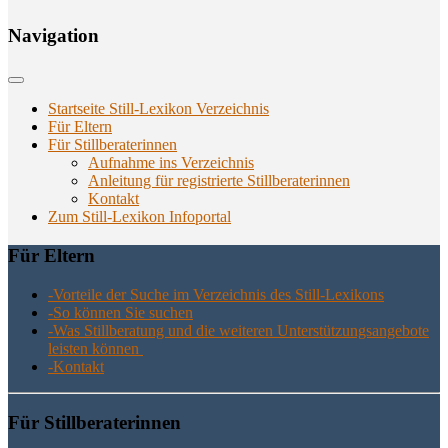
Navi­ga­ti­on
Startseite Still-Lexikon Verzeichnis
Für Eltern
Für Stillberaterinnen
Aufnahme ins Verzeichnis
Anlei­tung für regis­trier­te Stillberaterinnen
Kon­takt
Zum Still-Lexikon Infoportal
Für Eltern
-Vor­tei­le der Suche im Ver­zeich­nis des Still-Lexikons
-So kön­nen Sie suchen
-Was Still­be­ra­tung und die wei­te­ren Unter­stüt­zungs­an­ge­bo­te
leis­ten können
-Kon­takt
Für Still­be­ra­te­rin­nen