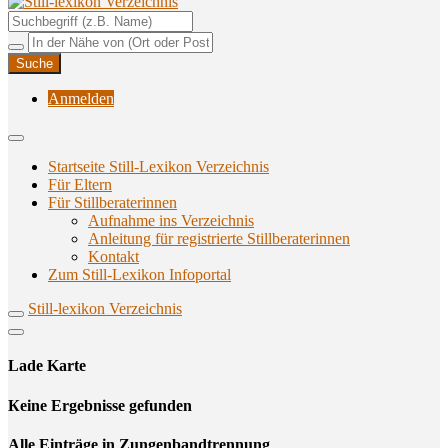
Unterstützungsangebote rund ums Stillen
Still-lexikon Verzeichnis
Anmelden
Startseite Still-Lexikon Verzeichnis
Für Eltern
Für Stillberaterinnen
Aufnahme ins Verzeichnis
Anlei­tung für regis­trier­te Stillberaterinnen
Kon­takt
Zum Still-Lexikon Infoportal
Still-lexikon Verzeichnis
Lade Karte
Кeine Ergebnisse gefunden
Alle Einträge in Zungenbandtrennung