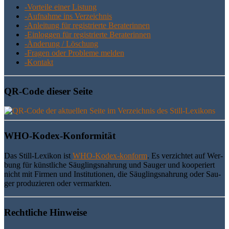
-Vor­tei­le einer Listung
-Auf­nah­me ins Verzeichnis
-Anlei­tung für regis­trier­te Beraterinnen
-Ein­log­gen für regis­trier­te Beraterinnen
-Ände­rung / Löschung
-Fra­gen oder Pro­ble­me melden
-Kon­takt
QR-Code die­ser Seite
WHO-Kodex-Kon­for­mi­tät
Das Still-Lexi­kon ist
WHO-Kodex-kon­form
. Es ver­zich­tet auf Wer­
bung für künst­li­che Säug­lings­nah­rung und Sau­ger und koope­riert
nicht mit Fir­men und Insti­tu­tio­nen, die Säug­lings­nah­rung oder Sau­
ger pro­du­zie­ren oder vermarkten.
Recht­li­che Hinweise