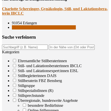
Char­lot­te Scher­zin­ger, Gynä­ko­lo­gin, Still- und Lak­ta­ti­ons­be­ra­
te­rin IBCLC
91054 Erlangen
Still- und Laktationsberaterinnen IBCLC
Suche ver­fei­nern
Kategorien
Ehrenamtliche Stillberaterinnen
Still- und Laktationsberaterinnen IBCLC
Still- und Laktationsexpert:innen EISL
Stillbegleiterinnen DAIS
Stillberaterin FBZ Bensberg
Stillgruppe
StillspezialistInnen (R)
Stillsprechstunde
Überregionale, bundesweite Angebote
besondere Bedürfnisse
Online-Stillgruppen