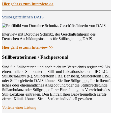
Hier geht es zum Interview >>
Stillbegleiterinnen DAIS
Interview mit Dorothee Schmitz, der Geschäftsführerin des
Deutschen Ausbildungsinstituts für Stillbegleitung DAIS
Hier geht es zum Interview >>
Still­be­ra­te­rin­nen / Fachpersonal
Sind Sie Still­be­ra­te­rin und noch nicht im Ver­zeich­nis regis­triert? Als
ehren­amt­li­che Still­be­ra­te­rin, Still- und Lak­ta­ti­ons­be­ra­te­rin IBCLC,
Still
spe­zia­lis­tin
(R), Still­be­ra­te­rin FBZ Bens­berg, Still­be­ra­te­rin EISL
oder Still­be­glei­te­rin DAIS kön­nen Sie Ihre Still­grup­pe, Ihr frei­be­ruf­
li­ches oder ehren­amt­li­ches Ange­bot und/oder die Still­sprech­stun­de,
Still­am­bu­lanz oder Still­grup­pe Ihrer Ein­rich­tung ins Ver­zeich­nis des
Still-Lexi­kons ein­tra­gen. Den Ein­trag Ihrer Baby­freund­lich zer­ti­fi­
zier­ten Kli­nik kön­nen Sie außer­dem indi­vi­du­ell gestalten.
Vor­tei­le einer Listung