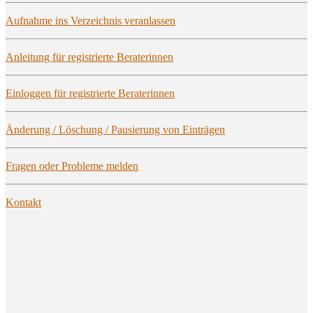
Auf­nah­me ins Ver­zeich­nis veranlassen
Anlei­tung für regis­trier­te Beraterinnen
Ein­log­gen für regis­trier­te Beraterinnen
Ände­rung / Löschung / Pau­sie­rung von Einträgen
Fra­gen oder Pro­ble­me melden
Kon­takt