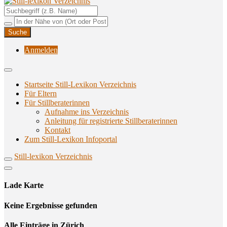
Unterstützungsangebote rund ums Stillen
Still-lexikon Verzeichnis
Anmelden
Startseite Still-Lexikon Verzeichnis
Für Eltern
Für Stillberaterinnen
Aufnahme ins Verzeichnis
Anlei­tung für regis­trier­te Stillberaterinnen
Kon­takt
Zum Still-Lexikon Infoportal
Still-lexikon Verzeichnis
Lade Karte
Кeine Ergebnisse gefunden
Alle Einträge in Zürich