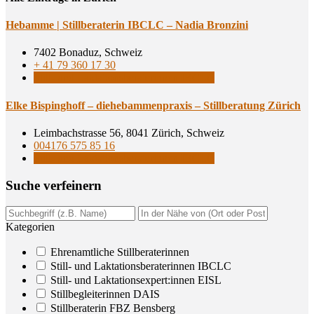
Heb­am­me | Still­be­ra­te­rin IBCLC – Nadia Bronzini
7402 Bonaduz, Schweiz
+ 41 79 360 17 30
Still- und Laktationsberaterinnen IBCLC
Elke Bis­ping­hoff – die­heb­am­men­pra­xis – Still­be­ra­tung Zürich
Leimbachstrasse 56, 8041 Zürich, Schweiz
004176 575 85 16
Still- und Laktationsberaterinnen IBCLC
Suche ver­fei­nern
Kategorien
Ehrenamtliche Stillberaterinnen
Still- und Laktationsberaterinnen IBCLC
Still- und Laktationsexpert:innen EISL
Stillbegleiterinnen DAIS
Stillberaterin FBZ Bensberg