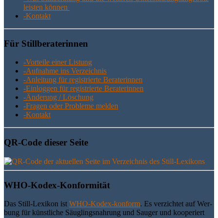
leis­ten können
-Kon­takt
Für Still­be­ra­te­rin­nen
-Vor­tei­le einer Listung
-Auf­nah­me ins Verzeichnis
-Anlei­tung für regis­trier­te Beraterinnen
-Ein­log­gen für regis­trier­te Beraterinnen
-Ände­rung / Löschung
-Fra­gen oder Pro­ble­me melden
-Kon­takt
QR-Code die­ser Seite
WHO-Kodex-Kon­for­mi­tät
Das Still-Lexi­kon ist
WHO-Kodex-kon­form
. Es ver­zich­tet auf Wer­
bung für künst­li­che Säug­lings­nah­rung und Sau­ger und koope­riert