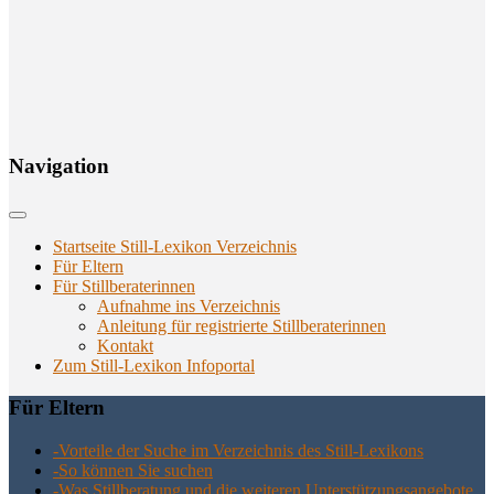
Navi­ga­ti­on
Startseite Still-Lexikon Verzeichnis
Für Eltern
Für Stillberaterinnen
Aufnahme ins Verzeichnis
Anlei­tung für regis­trier­te Stillberaterinnen
Kon­takt
Zum Still-Lexikon Infoportal
Für Eltern
-Vor­tei­le der Suche im Ver­zeich­nis des Still-Lexikons
-So kön­nen Sie suchen
-Was Still­be­ra­tung und die wei­te­ren Unter­stüt­zungs­an­ge­bo­te