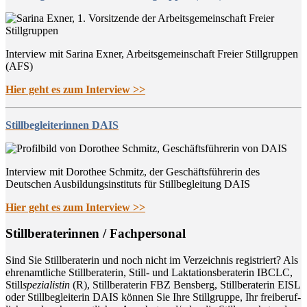
Interview mit Sarina Exner, Arbeitsgemeinschaft Freier Stillgruppen
(AFS)
Hier geht es zum Interview >>
Stillbegleiterinnen DAIS
Interview mit Dorothee Schmitz, der Geschäftsführerin des
Deutschen Ausbildungsinstituts für Stillbegleitung DAIS
Hier geht es zum Interview >>
Still­be­ra­te­rin­nen / Fachpersonal
Sind Sie Still­be­ra­te­rin und noch nicht im Ver­zeich­nis regis­triert? Als
ehren­amt­li­che Still­be­ra­te­rin, Still- und Lak­ta­ti­ons­be­ra­te­rin IBCLC,
Still
spe­zia­lis­tin
(R), Still­be­ra­te­rin FBZ Bens­berg, Still­be­ra­te­rin EISL
oder Still­be­glei­te­rin DAIS kön­nen Sie Ihre Still­grup­pe, Ihr frei­be­ruf­