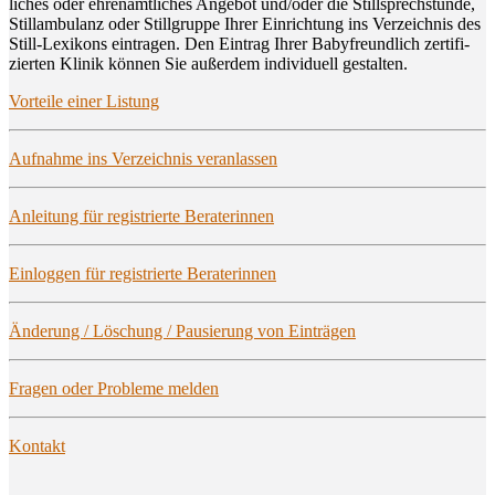
li­ches oder ehren­amt­li­ches Ange­bot und/oder die Still­sprech­stun­de,
Still­am­bu­lanz oder Still­grup­pe Ihrer Ein­rich­tung ins Ver­zeich­nis des
Still-Lexi­kons ein­tra­gen. Den Ein­trag Ihrer Baby­freund­lich zer­ti­fi­
zier­ten Kli­nik kön­nen Sie außer­dem indi­vi­du­ell gestalten.
Vor­tei­le einer Listung
Auf­nah­me ins Ver­zeich­nis veranlassen
Anlei­tung für regis­trier­te Beraterinnen
Ein­log­gen für regis­trier­te Beraterinnen
Ände­rung / Löschung / Pau­sie­rung von Einträgen
Fra­gen oder Pro­ble­me melden
Kon­takt