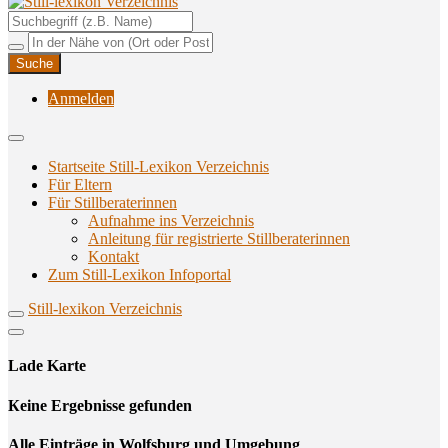
Unterstützungsangebote rund ums Stillen
Still-lexikon Verzeichnis
Anmelden
Startseite Still-Lexikon Verzeichnis
Für Eltern
Für Stillberaterinnen
Aufnahme ins Verzeichnis
Anlei­tung für regis­trier­te Stillberaterinnen
Kon­takt
Zum Still-Lexikon Infoportal
Still-lexikon Verzeichnis
Lade Karte
Кeine Ergebnisse gefunden
Alle Einträge in Wolfsburg und Umgebung