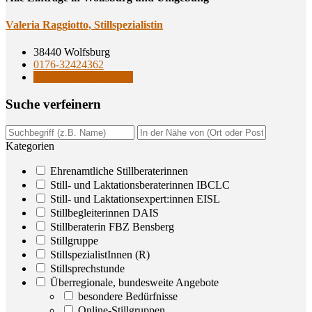
Vale­ria Rag­giot­to, Stillspezialistin
38440 Wolfsburg
0176-32424362
StillspezialistInnen (R)
Suche ver­fei­nern
Kategorien
Ehrenamtliche Stillberaterinnen
Still- und Laktationsberaterinnen IBCLC
Still- und Laktationsexpert:innen EISL
Stillbegleiterinnen DAIS
Stillberaterin FBZ Bensberg
Stillgruppe
StillspezialistInnen (R)
Stillsprechstunde
Überregionale, bundesweite Angebote
besondere Bedürfnisse
Online-Stillgruppen