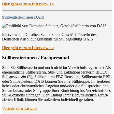
Hier geht es zum Interview >>
Stillbegleiterinnen DAIS
Interview mit Dorothee Schmitz, der Geschäftsführerin des
Deutschen Ausbildungsinstituts für Stillbegleitung DAIS
Hier geht es zum Interview >>
Still­be­ra­te­rin­nen / Fachpersonal
Sind Sie Still­be­ra­te­rin und noch nicht im Ver­zeich­nis regis­triert? Als
ehren­amt­li­che Still­be­ra­te­rin, Still- und Lak­ta­ti­ons­be­ra­te­rin IBCLC,
Still
spe­zia­lis­tin
(R), Still­be­ra­te­rin FBZ Bens­berg, Still­be­ra­te­rin EISL
oder Still­be­glei­te­rin DAIS kön­nen Sie Ihre Still­grup­pe, Ihr frei­be­ruf­
li­ches oder ehren­amt­li­ches Ange­bot und/oder die Still­sprech­stun­de,
Still­am­bu­lanz oder Still­grup­pe Ihrer Ein­rich­tung ins Ver­zeich­nis des
Still-Lexi­kons ein­tra­gen. Den Ein­trag Ihrer Baby­freund­lich zer­ti­fi­
zier­ten Kli­nik kön­nen Sie außer­dem indi­vi­du­ell gestalten.
Vor­tei­le einer Listung