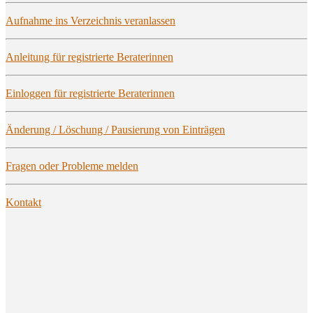
Auf­nah­me ins Ver­zeich­nis veranlassen
Anlei­tung für regis­trier­te Beraterinnen
Ein­log­gen für regis­trier­te Beraterinnen
Ände­rung / Löschung / Pau­sie­rung von Einträgen
Fra­gen oder Pro­ble­me melden
Kon­takt