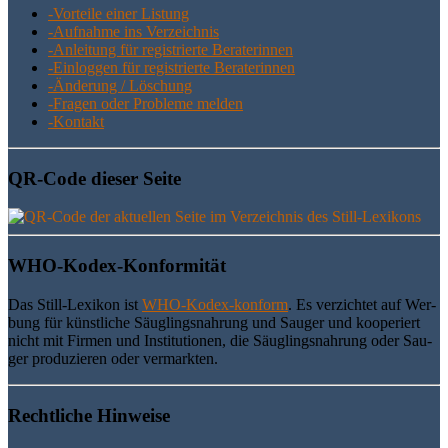
-Vor­tei­le einer Listung
-Auf­nah­me ins Verzeichnis
-Anlei­tung für regis­trier­te Beraterinnen
-Ein­log­gen für regis­trier­te Beraterinnen
-Ände­rung / Löschung
-Fra­gen oder Pro­ble­me melden
-Kon­takt
QR-Code die­ser Seite
WHO-Kodex-Kon­for­mi­tät
Das Still-Lexi­kon ist
WHO-Kodex-kon­form
. Es ver­zich­tet auf Wer­
bung für künst­li­che Säug­lings­nah­rung und Sau­ger und koope­riert
nicht mit Fir­men und Insti­tu­tio­nen, die Säug­lings­nah­rung oder Sau­
ger pro­du­zie­ren oder vermarkten.
Recht­li­che Hinweise