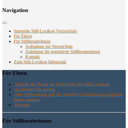
Navi­ga­ti­on
Startseite Still-Lexikon Verzeichnis
Für Eltern
Für Stillberaterinnen
Aufnahme ins Verzeichnis
Anlei­tung für regis­trier­te Stillberaterinnen
Kon­takt
Zum Still-Lexikon Infoportal
Für Eltern
-Vor­tei­le der Suche im Ver­zeich­nis des Still-Lexikons
-So kön­nen Sie suchen
-Was Still­be­ra­tung und die wei­te­ren Unter­stüt­zungs­an­ge­bo­te
leis­ten können
-Kon­takt
Für Still­be­ra­te­rin­nen