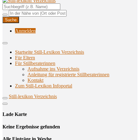
Unterstützungsangebote rund ums Stillen
Still-lexikon Verzeichnis
Anmelden
Startseite Still-Lexikon Verzeichnis
Für Eltern
Für Stillberaterinnen
Aufnahme ins Verzeichnis
Anlei­tung für regis­trier­te Stillberaterinnen
Kon­takt
Zum Still-Lexikon Infoportal
Still-lexikon Verzeichnis
Lade Karte
Кeine Ergebnisse gefunden
Alle Einträge in Weyhe