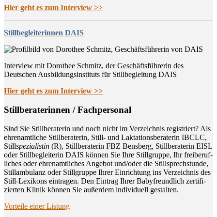
Hier geht es zum Interview >>
Stillbegleiterinnen DAIS
Interview mit Dorothee Schmitz, der Geschäftsführerin des
Deutschen Ausbildungsinstituts für Stillbegleitung DAIS
Hier geht es zum Interview >>
Still­be­ra­te­rin­nen / Fachpersonal
Sind Sie Still­be­ra­te­rin und noch nicht im Ver­zeich­nis regis­triert? Als
ehren­amt­li­che Still­be­ra­te­rin, Still- und Lak­ta­ti­ons­be­ra­te­rin IBCLC,
Still
spe­zia­lis­tin
(R), Still­be­ra­te­rin FBZ Bens­berg, Still­be­ra­te­rin EISL
oder Still­be­glei­te­rin DAIS kön­nen Sie Ihre Still­grup­pe, Ihr frei­be­ruf­
li­ches oder ehren­amt­li­ches Ange­bot und/oder die Still­sprech­stun­de,
Still­am­bu­lanz oder Still­grup­pe Ihrer Ein­rich­tung ins Ver­zeich­nis des
Still-Lexi­kons ein­tra­gen. Den Ein­trag Ihrer Baby­freund­lich zer­ti­fi­
zier­ten Kli­nik kön­nen Sie außer­dem indi­vi­du­ell gestalten.
Vor­tei­le einer Listung