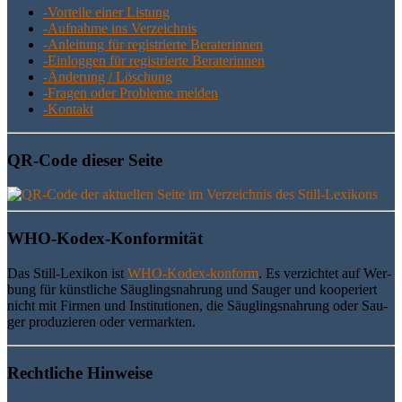
-Vor­tei­le einer Listung
-Auf­nah­me ins Verzeichnis
-Anlei­tung für regis­trier­te Beraterinnen
-Ein­log­gen für regis­trier­te Beraterinnen
-Ände­rung / Löschung
-Fra­gen oder Pro­ble­me melden
-Kon­takt
QR-Code die­ser Seite
WHO-Kodex-Kon­for­mi­tät
Das Still-Lexi­kon ist
WHO-Kodex-kon­form
. Es ver­zich­tet auf Wer­
bung für künst­li­che Säug­lings­nah­rung und Sau­ger und koope­riert
nicht mit Fir­men und Insti­tu­tio­nen, die Säug­lings­nah­rung oder Sau­
ger pro­du­zie­ren oder vermarkten.
Recht­li­che Hinweise