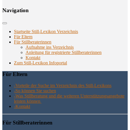
Navi­ga­ti­on
Startseite Still-Lexikon Verzeichnis
Für Eltern
Für Stillberaterinnen
Aufnahme ins Verzeichnis
Anlei­tung für regis­trier­te Stillberaterinnen
Kon­takt
Zum Still-Lexikon Infoportal
Für Eltern
-Vor­tei­le der Suche im Ver­zeich­nis des Still-Lexikons
-So kön­nen Sie suchen
-Was Still­be­ra­tung und die wei­te­ren Unter­stüt­zungs­an­ge­bo­te
leis­ten können
-Kon­takt
Für Still­be­ra­te­rin­nen