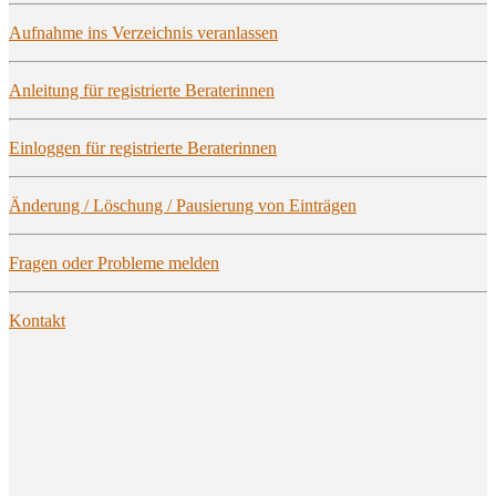
Auf­nah­me ins Ver­zeich­nis veranlassen
Anlei­tung für regis­trier­te Beraterinnen
Ein­log­gen für regis­trier­te Beraterinnen
Ände­rung / Löschung / Pau­sie­rung von Einträgen
Fra­gen oder Pro­ble­me melden
Kon­takt