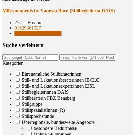
Mil­ky­mo­ments by Vanes­sa Baro (Still­be­glei­te­rin DAIS)
27211 Bassum
01629361927
Stillbegleiterinnen DAIS
Suche ver­fei­nern
Kategorien
Ehrenamtliche Stillberaterinnen
Still- und Laktationsberaterinnen IBCLC
Still- und Laktationsexpert:innen EISL
Stillbegleiterinnen DAIS
Stillberaterin FBZ Bensberg
Stillgruppe
StillspezialistInnen (R)
Stillsprechstunde
Überregionale, bundesweite Angebote
besondere Bedürfnisse
Online-Stillgruppen